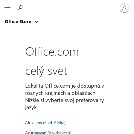
Prihlást
Microsoft
sa
k
Office Store
svojmu
kontu
Office.com –
celý svet
Lokalita Office.com je dostupná v
rôznych krajinách a oblastiach.
Nižšie si vyberte svoj preferovaný
jazyk.
Afrikaans (Suid-Afrika)
Azərbaycan (Azərbaycan)