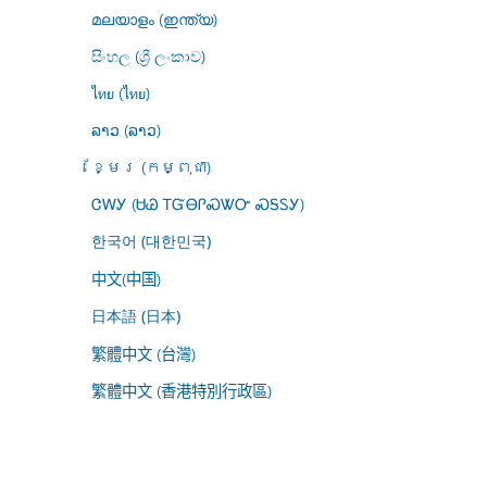
മലയാളം (ഇന്ത്യ)
සිංහල (ශ්‍රී ලංකාව)
ไทย (ไทย)
ລາວ (ລາວ)
ខ្មែរ (កម្ពុជា)
ᏣᎳᎩ (ᏌᏊ ᎢᏳᎾᎵᏍᏔᏅ ᏍᎦᏚᎩ)
한국어 (대한민국)
中文(中国)
日本語 (日本)
繁體中文 (台灣)
繁體中文 (香港特別行政區)