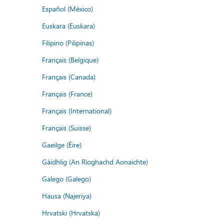
Español (México)
Euskara (Euskara)
Filipino (Pilipinas)
Français (Belgique)
Français (Canada)
Français (France)
Français (International)
Français (Suisse)
Gaeilge (Éire)
Gàidhlig (An Rìoghachd Aonaichte)
Galego (Galego)
Hausa (Najeriya)
Hrvatski (Hrvatska)