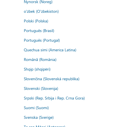
Nynorsk (Noreg)
o'zbek (O'zbekiston)
Polski (Polska)
Português (Brasil)
Português (Portugal)
Quechua simi (America Latina)
Română (România)
Shqip (shqipëri)
Slovenčina (Slovenská republika)
Slovenski (Slovenija)
Srpski (Rep. Srbija i Rep. Crna Gora)
Suomi (Suomi)
Svenska (Sverige)
Te reo Māori (Aotearoa)