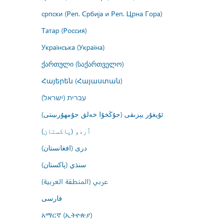
српски (Реп. Србија и Реп. Црна Гора)
Татар (Россия)
Українська (Україна)
ქართული (საქართველო)
Հայերեն (Հայաստան)
עברית (ישראל)
ئۇيغۇر يېزىقى (جۇڭخۇا خەلق جۇمھۇرىيىتى)
اُردو (پاکستان)
درى (افغانستان)
سنڌي (پاکستان)
عربي (المنطقة العربية)
فارسى
አማርኛ (ኢትዮጵያ)