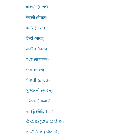
कोंकणी (भारत)
नेपाली (नेपाल)
मराठी (भारत)
हिन्दी (भारत)
অসমীয়া (ভাৰত)
বাংলা (বাংলাদেশ)
বাংলা (ভারত)
ਪੰਜਾਬੀ (ਭਾਰਤ)
ગુજરાતી (ભારત)
ଓଡ଼ିଆ (ଭାରତ)
தமிழ் (இந்தியா)
తెలుగు (భారతదేశం)
ಕನ್ನಡ (ಭಾರತ)