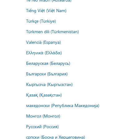
Tiếng Việt (Việt Nam)
Türkçe (Türkiye)
Türkmen dili (Türkmenistan)
Valencià (Espanya)
Ελληνικά (Ελλάδα)
Беларуская (Беларусь)
Български (България)
Кыргызча (Кыргызстан)
Қазақ (Қазақстан)
македонски (Република Македонија)
Монгол (Монгол)
Русский (Россия)
српски (Босна и Херцеговина)