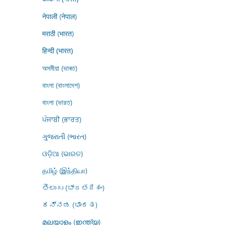
नेपाली (नेपाल)
मराठी (भारत)
हिन्दी (भारत)
অসমীয়া (ভাৰত)
বাংলা (বাংলাদেশ)
বাংলা (ভারত)
ਪੰਜਾਬੀ (ਭਾਰਤ)
ગુજરાતી (ભારત)
ଓଡ଼ିଆ (ଭାରତ)
தமிழ் (இந்தியா)
తెలుగు (భారతదేశం)
ಕನ್ನಡ (ಭಾರತ)
മലയാളം (ഇന്ത്യ)