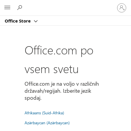
Vpišite
Microsoft
se
v
Office Store
svoj
račun
Office.com po
vsem svetu
Office.com je na voljo v različnih
državah/regijah. Izberite jezik
spodaj.
Afrikaans (Suid-Afrika)
Azərbaycan (Azərbaycan)