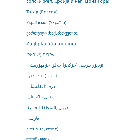
српски (Реп. Србија и Реп. Црна Гора)
Татар (Россия)
Українська (Україна)
ქართული (საქართველო)
Հայերեն (Հայաստան)
עברית (ישראל)
ئۇيغۇر يېزىقى (جۇڭخۇا خەلق جۇمھۇرىيىتى)
اُردو (پاکستان)
درى (افغانستان)
سنڌي (پاکستان)
عربي (المنطقة العربية)
فارسى
አማርኛ (ኢትዮጵያ)
कोंकणी (भारत)