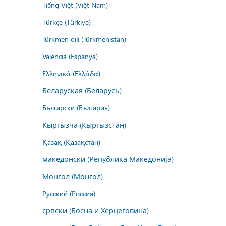
Tiếng Việt (Việt Nam)
Türkçe (Türkiye)
Türkmen dili (Türkmenistan)
Valencià (Espanya)
Ελληνικά (Ελλάδα)
Беларуская (Беларусь)
Български (България)
Кыргызча (Кыргызстан)
Қазақ (Қазақстан)
македонски (Република Македонија)
Монгол (Монгол)
Русский (Россия)
српски (Босна и Херцеговина)