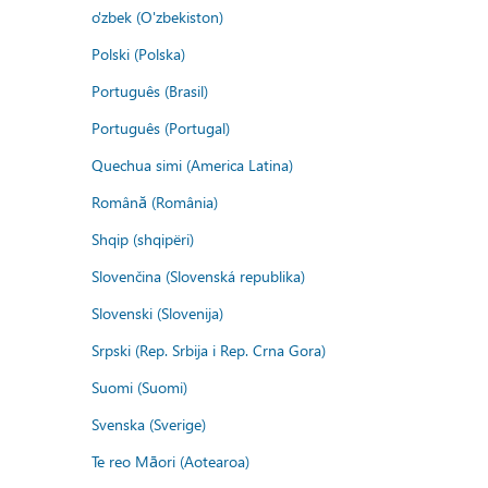
o'zbek (O'zbekiston)
Polski (Polska)
Português (Brasil)
Português (Portugal)
Quechua simi (America Latina)
Română (România)
Shqip (shqipëri)
Slovenčina (Slovenská republika)
Slovenski (Slovenija)
Srpski (Rep. Srbija i Rep. Crna Gora)
Suomi (Suomi)
Svenska (Sverige)
Te reo Māori (Aotearoa)