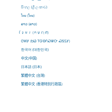
සිංහල (ශ්‍රී ලංකාව)
ไทย (ไทย)
ລາວ (ລາວ)
ខ្មែរ (កម្ពុជា)
ᏣᎳᎩ (ᏌᏊ ᎢᏳᎾᎵᏍᏔᏅ ᏍᎦᏚᎩ)
한국어 (대한민국)
中文(中国)
日本語 (日本)
繁體中文 (台灣)
繁體中文 (香港特別行政區)