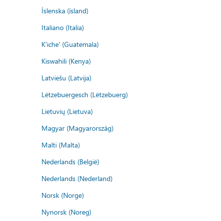
Íslenska (ísland)
Italiano (Italia)
K'iche' (Guatemala)
Kiswahili (Kenya)
Latviešu (Latvija)
Lëtzebuergesch (Lëtzebuerg)
Lietuvių (Lietuva)
Magyar (Magyarország)
Malti (Malta)
Nederlands (België)
Nederlands (Nederland)
Norsk (Norge)
Nynorsk (Noreg)