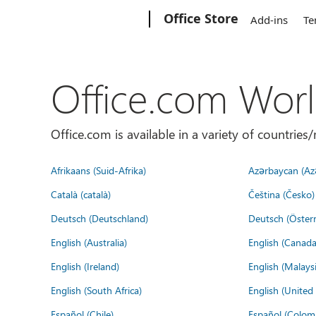
Microsoft
Office Store
Add-ins
Te
Office.com Wor
Office.com is available in a variety of countri
Afrikaans (Suid-Afrika)
Azərbaycan (Az
Català (català)
Čeština (Česko)
Deutsch (Deutschland)
Deutsch (Österr
English (Australia)
English (Canada
English (Ireland)
English (Malaysi
English (South Africa)
English (Unite
Español (Chile)
Español (Colom