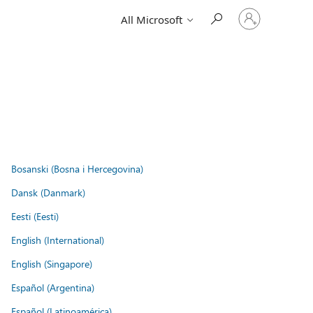
Sign
All Microsoft
in
to
your
account
Bosanski (Bosna i Hercegovina)
Dansk (Danmark)
Eesti (Eesti)
English (International)
English (Singapore)
Español (Argentina)
Español (Latinoamérica)