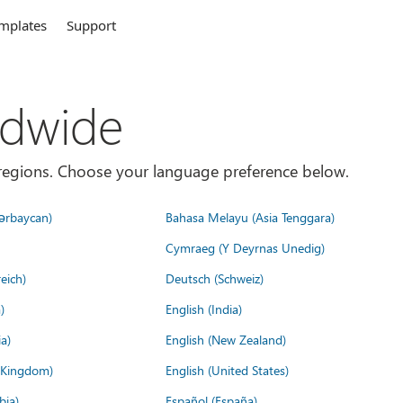
mplates
Support
ldwide
es/regions. Choose your language preference below.
ərbaycan)
Bahasa Melayu (Asia Tenggara)
Cymraeg (Y Deyrnas Unedig)
eich)
Deutsch (Schweiz)
)
English (India)
a)
English (New Zealand)
d Kingdom)
English (United States)
bia)
Español (España)