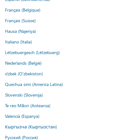
Français (Belgique)
Français (Suisse)
Hausa (Najeriya)
Italiano (Italia)
Lëtzebuergesch (Lëtzebuerg)
Nederlands (België)
o'zbek (O'zbekiston)
Quechua simi (America Latina)
Slovenski (Slovenija)
Te reo Māori (Aotearoa)
Valencià (Espanya)
Кыргызча (Кыргызстан)
Русский (Россия)