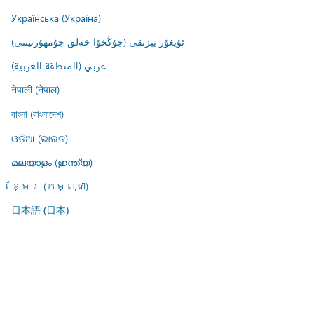
Українська (Україна)
ئۇيغۇر يېزىقى (جۇڭخۇا خەلق جۇمھۇرىيىتى)
عربي (المنطقة العربية)
नेपाली (नेपाल)
বাংলা (বাংলাদেশ)
ଓଡ଼ିଆ (ଭାରତ)
മലയാളം (ഇന്ത്യ)
ខ្មែរ (កម្ពុជា)
日本語 (日本)