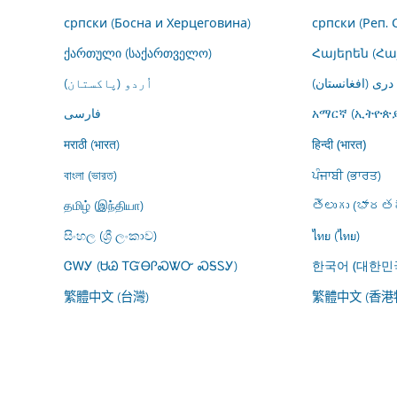
српски (Босна и Херцеговина)
српски (Реп. 
ქართული (საქართველო)
Հայերեն (Հ
درى (افغانستان)
اُردو (پاکستان)
فارسى
አማርኛ (ኢትዮጵያ
मराठी (भारत)
हिन्दी (भारत)
বাংলা (ভারত)
ਪੰਜਾਬੀ (ਭਾਰਤ)
தமிழ் (இந்தியா)
తెలుగు (భారతద
සිංහල (ශ්‍රී ලංකාව)
ไทย (ไทย)
ᏣᎳᎩ (ᏌᏊ ᎢᏳᎾᎵᏍᏔᏅ ᏍᎦᏚᎩ)
한국어 (대한민
繁體中文 (台灣)
繁體中文 (香港