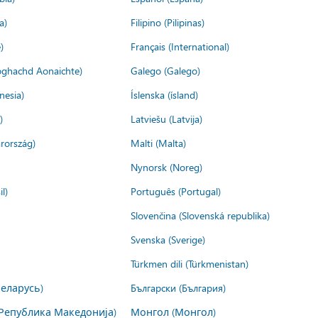
a)
Filipino (Pilipinas)
)
Français (International)
ìoghachd Aonaichte)
Galego (Galego)
nesia)
Íslenska (ísland)
)
Latviešu (Latvija)
rország)
Malti (Malta)
Nynorsk (Noreg)
l)
Português (Portugal)
Slovenčina (Slovenská republika)
Svenska (Sverige)
Türkmen dili (Türkmenistan)
Беларусь)
Български (България)
Република Македонија)
Монгол (Монгол)