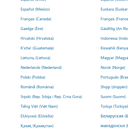
Español (México)
Euskara (Euskar
Français (Canada)
Français (France
Gaeilge (Éire)
Gàidhlig (An R
Hrvatski (Hrvatska)
Indonesia (Indo
K'iche' (Guatemala)
Kiswahili (Kenya
Lietuvių (Lietuva)
Magyar (Magya
Nederlands (Nederland)
Norsk (Norge)
Polski (Polska)
Português (Brasi
Română (România)
Shqip (shqipëri)
Srpski (Rep. Srbija i Rep. Crna Gora)
Suomi (Suomi)
Tiếng Việt (Việt Nam)
Türkçe (Türkiye)
Ελληνικά (Ελλάδα)
Беларуская (
Қазақ (Қазақстан)
македонски (