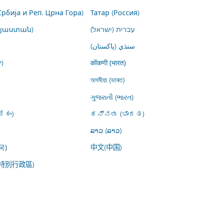
Србија и Реп. Црна Гора)
Татар (Россия)
այաստան)
עברית (ישראל)
سنڌي (پاکستان)
)
कोंकणी (भारत)
অসমীয়া (ভাৰত)
ગુજરાતી (ભારત)
ేశం)
ಕನ್ನಡ (ಭಾರತ)
ລາວ (ລາວ)
中文(中国)
국)
特別行政區)