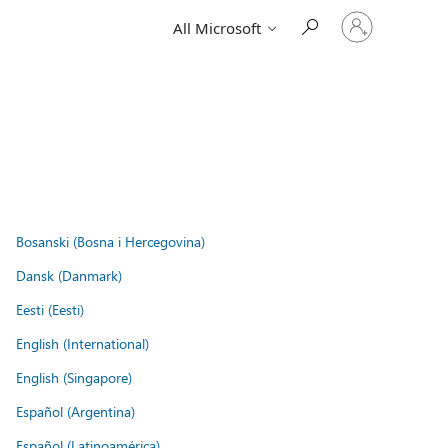
Sign
All Microsoft
in
to
your
account
Bosanski (Bosna i Hercegovina)
Dansk (Danmark)
Eesti (Eesti)
English (International)
English (Singapore)
Español (Argentina)
Español (Latinoamérica)