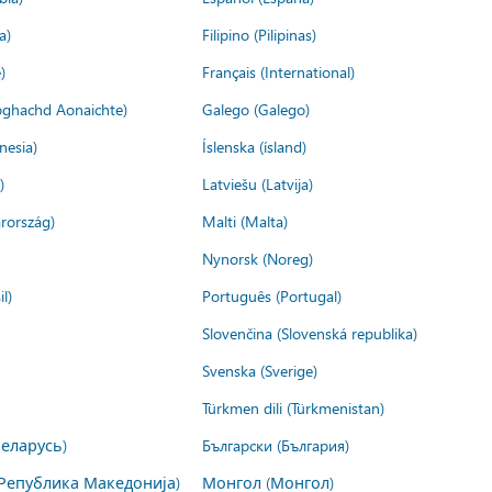
a)
Filipino (Pilipinas)
)
Français (International)
ìoghachd Aonaichte)
Galego (Galego)
nesia)
Íslenska (ísland)
)
Latviešu (Latvija)
rország)
Malti (Malta)
Nynorsk (Noreg)
l)
Português (Portugal)
Slovenčina (Slovenská republika)
Svenska (Sverige)
Türkmen dili (Türkmenistan)
Беларусь)
Български (България)
Република Македонија)
Монгол (Монгол)