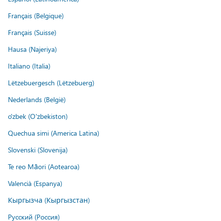
Français (Belgique)
Français (Suisse)
Hausa (Najeriya)
Italiano (Italia)
Lëtzebuergesch (Lëtzebuerg)
Nederlands (België)
o'zbek (O'zbekiston)
Quechua simi (America Latina)
Slovenski (Slovenija)
Te reo Māori (Aotearoa)
Valencià (Espanya)
Кыргызча (Кыргызстан)
Русский (Россия)