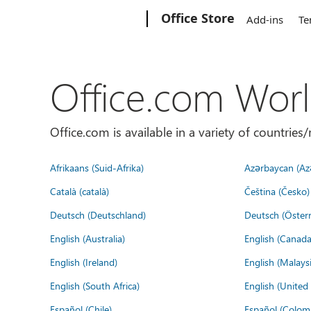
Microsoft
Office Store
Add-ins
Te
Office.com Wor
Office.com is available in a variety of countri
Afrikaans (Suid-Afrika)
Azərbaycan (Az
Català (català)
Čeština (Česko)
Deutsch (Deutschland)
Deutsch (Österr
English (Australia)
English (Canada
English (Ireland)
English (Malaysi
English (South Africa)
English (Unite
Español (Chile)
Español (Colom