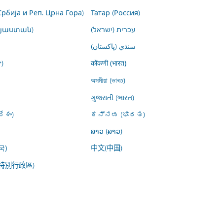
Србија и Реп. Црна Гора)
Татар (Россия)
այաստան)
עברית (ישראל)
سنڌي (پاکستان)
)
कोंकणी (भारत)
অসমীয়া (ভাৰত)
ગુજરાતી (ભારત)
ేశం)
ಕನ್ನಡ (ಭಾರತ)
ລາວ (ລາວ)
中文(中国)
국)
特別行政區)