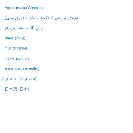
Українська (Україна)
ئۇيغۇر يېزىقى (جۇڭخۇا خەلق جۇمھۇرىيىتى)
عربي (المنطقة العربية)
नेपाली (नेपाल)
বাংলা (বাংলাদেশ)
ଓଡ଼ିଆ (ଭାରତ)
മലയാളം (ഇന്ത്യ)
ខ្មែរ (កម្ពុជា)
日本語 (日本)