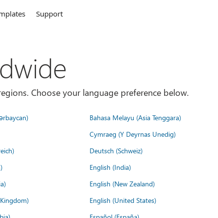
mplates
Support
ldwide
es/regions. Choose your language preference below.
ərbaycan)
Bahasa Melayu (Asia Tenggara)
Cymraeg (Y Deyrnas Unedig)
eich)
Deutsch (Schweiz)
)
English (India)
a)
English (New Zealand)
d Kingdom)
English (United States)
bia)
Español (España)