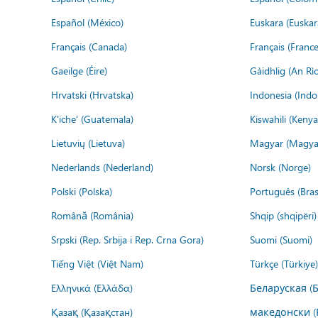
Español (México)
Euskara (Euskar
Français (Canada)
Français (France
Gaeilge (Éire)
Gàidhlig (An R
Hrvatski (Hrvatska)
Indonesia (Indo
K'iche' (Guatemala)
Kiswahili (Kenya
Lietuvių (Lietuva)
Magyar (Magya
Nederlands (Nederland)
Norsk (Norge)
Polski (Polska)
Português (Brasi
Română (România)
Shqip (shqipëri)
Srpski (Rep. Srbija i Rep. Crna Gora)
Suomi (Suomi)
Tiếng Việt (Việt Nam)
Türkçe (Türkiye)
Ελληνικά (Ελλάδα)
Беларуская (
Қазақ (Қазақстан)
македонски (