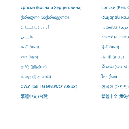
српски (Босна и Херцеговина)
српски (Реп. 
ქართული (საქართველო)
Հայերեն (Հ
درى (افغانستان)
اُردو (پاکستان)
فارسى
አማርኛ (ኢትዮጵያ
मराठी (भारत)
हिन्दी (भारत)
বাংলা (ভারত)
ਪੰਜਾਬੀ (ਭਾਰਤ)
தமிழ் (இந்தியா)
తెలుగు (భారతద
සිංහල (ශ්‍රී ලංකාව)
ไทย (ไทย)
ᏣᎳᎩ (ᏌᏊ ᎢᏳᎾᎵᏍᏔᏅ ᏍᎦᏚᎩ)
한국어 (대한민
繁體中文 (台灣)
繁體中文 (香港