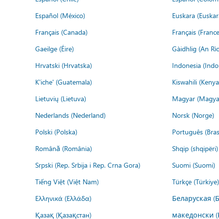
Español (México)
Euskara (Euskar
Français (Canada)
Français (France
Gaeilge (Éire)
Gàidhlig (An R
Hrvatski (Hrvatska)
Indonesia (Indo
K'iche' (Guatemala)
Kiswahili (Kenya
Lietuvių (Lietuva)
Magyar (Magya
Nederlands (Nederland)
Norsk (Norge)
Polski (Polska)
Português (Brasi
Română (România)
Shqip (shqipëri)
Srpski (Rep. Srbija i Rep. Crna Gora)
Suomi (Suomi)
Tiếng Việt (Việt Nam)
Türkçe (Türkiye)
Ελληνικά (Ελλάδα)
Беларуская (
Қазақ (Қазақстан)
македонски (