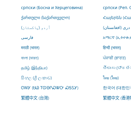
српски (Босна и Херцеговина)
српски (Реп. 
ქართული (საქართველო)
Հայերեն (Հ
درى (افغانستان)
اُردو (پاکستان)
فارسى
አማርኛ (ኢትዮጵያ
मराठी (भारत)
हिन्दी (भारत)
বাংলা (ভারত)
ਪੰਜਾਬੀ (ਭਾਰਤ)
தமிழ் (இந்தியா)
తెలుగు (భారతద
සිංහල (ශ්‍රී ලංකාව)
ไทย (ไทย)
ᏣᎳᎩ (ᏌᏊ ᎢᏳᎾᎵᏍᏔᏅ ᏍᎦᏚᎩ)
한국어 (대한민
繁體中文 (台灣)
繁體中文 (香港