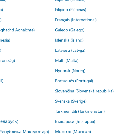
a)
Filipino (Pilipinas)
)
Français (International)
ìoghachd Aonaichte)
Galego (Galego)
nesia)
Íslenska (ísland)
)
Latviešu (Latvija)
rország)
Malti (Malta)
Nynorsk (Noreg)
l)
Português (Portugal)
Slovenčina (Slovenská republika)
Svenska (Sverige)
Türkmen dili (Türkmenistan)
Беларусь)
Български (България)
Република Македонија)
Монгол (Монгол)