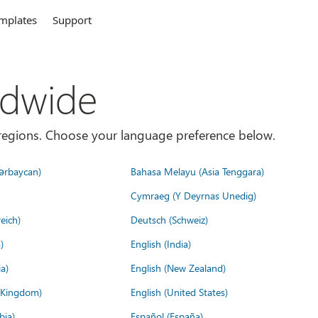
mplates
Support
ldwide
es/regions. Choose your language preference below.
ərbaycan)
Bahasa Melayu (Asia Tenggara)
Cymraeg (Y Deyrnas Unedig)
eich)
Deutsch (Schweiz)
)
English (India)
a)
English (New Zealand)
d Kingdom)
English (United States)
bia)
Español (España)