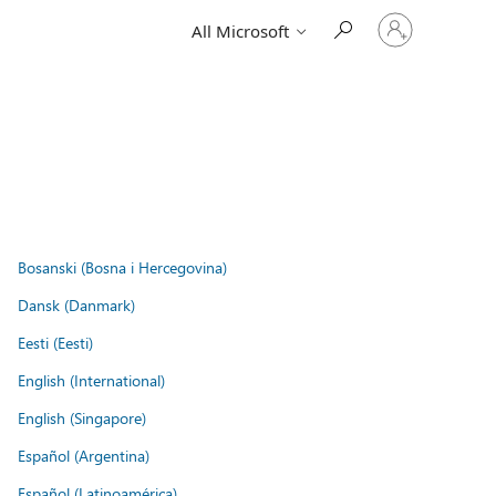
Sign
All Microsoft
in
to
your
account
Bosanski (Bosna i Hercegovina)
Dansk (Danmark)
Eesti (Eesti)
English (International)
English (Singapore)
Español (Argentina)
Español (Latinoamérica)