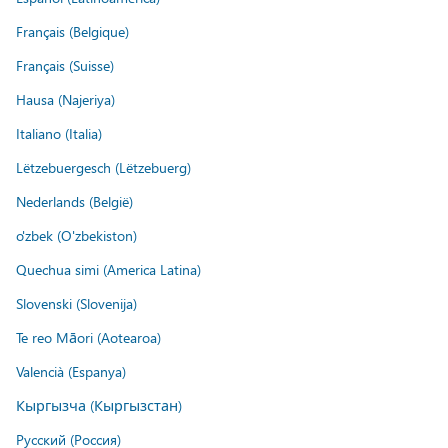
Français (Belgique)
Français (Suisse)
Hausa (Najeriya)
Italiano (Italia)
Lëtzebuergesch (Lëtzebuerg)
Nederlands (België)
o'zbek (O'zbekiston)
Quechua simi (America Latina)
Slovenski (Slovenija)
Te reo Māori (Aotearoa)
Valencià (Espanya)
Кыргызча (Кыргызстан)
Русский (Россия)