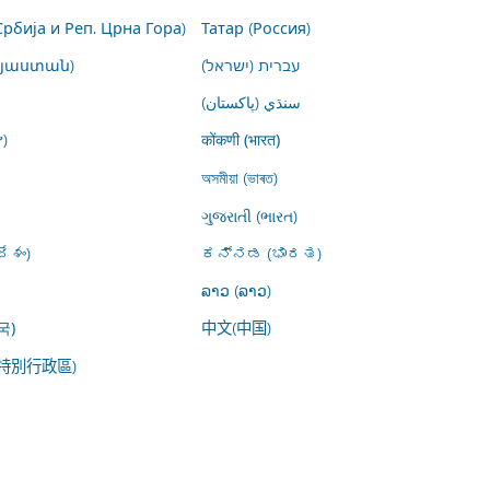
Србија и Реп. Црна Гора)
Татар (Россия)
այաստան)
עברית (ישראל)
سنڌي (پاکستان)
)
कोंकणी (भारत)
অসমীয়া (ভাৰত)
ગુજરાતી (ભારત)
ేశం)
ಕನ್ನಡ (ಭಾರತ)
ລາວ (ລາວ)
中文(中国)
국)
特別行政區)