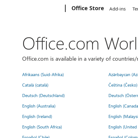
Microsoft
Office Store
Add-ins
Te
Office.com Wor
Office.com is available in a variety of countri
Afrikaans (Suid-Afrika)
Azərbaycan (Az
Català (català)
Čeština (Česko)
Deutsch (Deutschland)
Deutsch (Österr
English (Australia)
English (Canada
English (Ireland)
English (Malaysi
English (South Africa)
English (Unite
Español (Chile)
Español (Colom