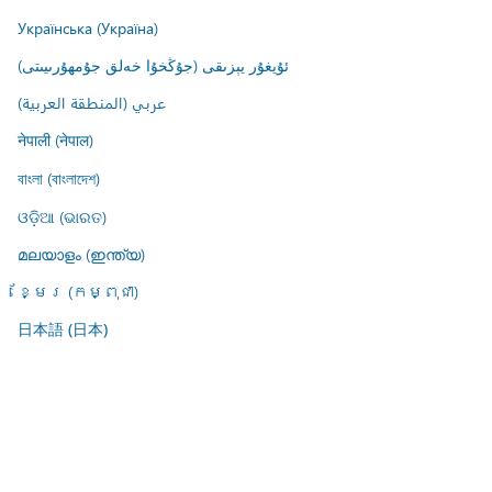
Українська (Україна)
ئۇيغۇر يېزىقى (جۇڭخۇا خەلق جۇمھۇرىيىتى)
عربي (المنطقة العربية)
नेपाली (नेपाल)
বাংলা (বাংলাদেশ)
ଓଡ଼ିଆ (ଭାରତ)
മലയാളം (ഇന്ത്യ)
ខ្មែរ (កម្ពុជា)
日本語 (日本)