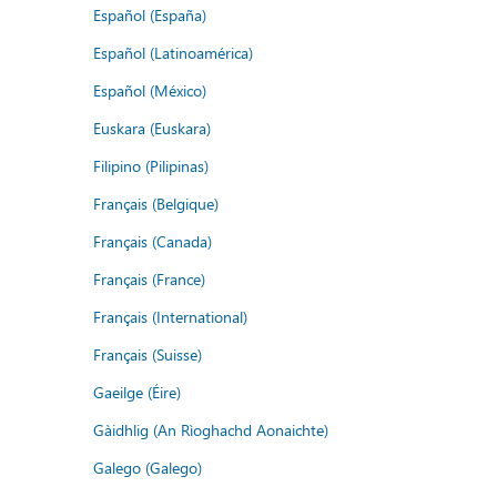
Español (España)
Español (Latinoamérica)
Español (México)
Euskara (Euskara)
Filipino (Pilipinas)
Français (Belgique)
Français (Canada)
Français (France)
Français (International)
Français (Suisse)
Gaeilge (Éire)
Gàidhlig (An Rìoghachd Aonaichte)
Galego (Galego)