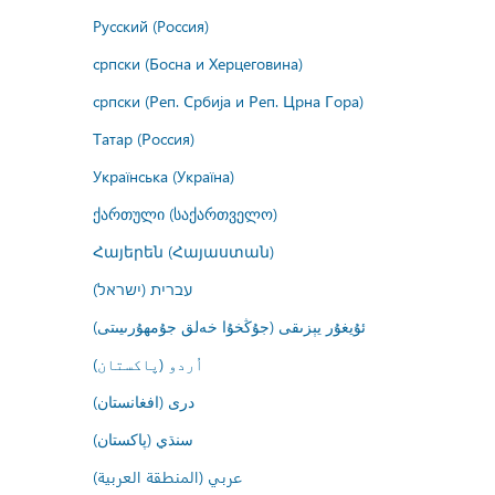
Русский (Россия)
српски (Босна и Херцеговина)
српски (Реп. Србија и Реп. Црна Гора)
Татар (Россия)
Українська (Україна)
ქართული (საქართველო)
Հայերեն (Հայաստան)
עברית (ישראל)
ئۇيغۇر يېزىقى (جۇڭخۇا خەلق جۇمھۇرىيىتى)
اُردو (پاکستان)
درى (افغانستان)
سنڌي (پاکستان)
عربي (المنطقة العربية)