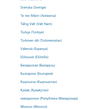
Svenska (Sverige)
Te reo Māori (Aotearoa)
Tiếng Việt (Việt Nam)
Türkçe (Türkiye)
Türkmen dili (Türkmenistan)
Valencià (Espanya)
Ελληνικά (Ελλάδα)
Беларуская (Беларусь)
Български (България)
Кыргызча (Кыргызстан)
Қазақ (Қазақстан)
македонски (Република Македонија)
Монгол (Монгол)