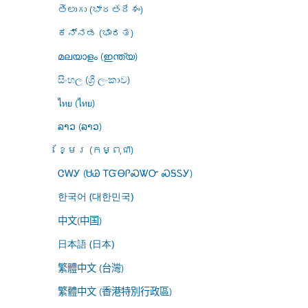
తెలుగు (భారతదేశం)
ಕನ್ನಡ (ಭಾರತ)
മലയാളം (ഇന്ത്യ)
සිංහල (ශ්‍රී ලංකාව)
ไทย (ไทย)
ລາວ (ລາວ)
ខ្មែរ (កម្ពុជា)
ᏣᎳᎩ (ᏌᏊ ᎢᏳᎾᎵᏍᏔᏅ ᏍᎦᏚᎩ)
한국어 (대한민국)
中文(中国)
日本語 (日本)
繁體中文 (台灣)
繁體中文 (香港特別行政區)