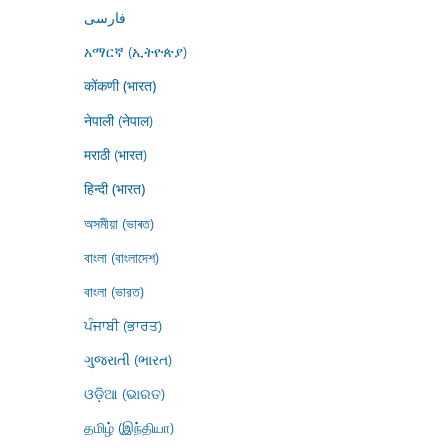
فارسى
አማርኛ (ኢትዮጵያ)
कोंकणी (भारत)
नेपाली (नेपाल)
मराठी (भारत)
हिन्दी (भारत)
অসমীয়া (ভাৰত)
বাংলা (বাংলাদেশ)
বাংলা (ভারত)
ਪੰਜਾਬੀ (ਭਾਰਤ)
ગુજરાતી (ભારત)
ଓଡ଼ିଆ (ଭାରତ)
தமிழ் (இந்தியா)