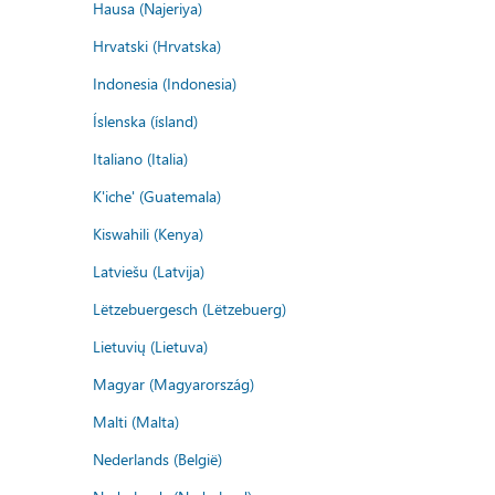
Hausa (Najeriya)
Hrvatski (Hrvatska)
Indonesia (Indonesia)
Íslenska (ísland)
Italiano (Italia)
K'iche' (Guatemala)
Kiswahili (Kenya)
Latviešu (Latvija)
Lëtzebuergesch (Lëtzebuerg)
Lietuvių (Lietuva)
Magyar (Magyarország)
Malti (Malta)
Nederlands (België)