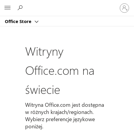
Zaloguj
Microsoft
się
do
Office Store
swojeg
konta
Witryny
Office.com na
świecie
Witryna Office.com jest dostępna
w różnych krajach/regionach.
Wybierz preferencje językowe
poniżej.