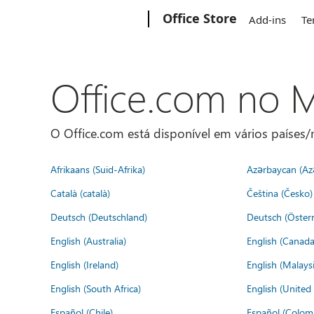
Microsoft
Office Store
Add-ins
Te
Office.com no
O Office.com está disponível em vários países/r
Afrikaans (Suid-Afrika)
Azərbaycan (Az
Català (català)
Čeština (Česko)
Deutsch (Deutschland)
Deutsch (Österr
English (Australia)
English (Canada
English (Ireland)
English (Malaysi
English (South Africa)
English (Unite
Español (Chile)
Español (Colom