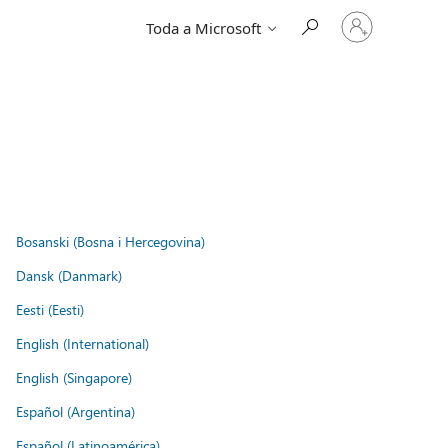
Entre
Toda a Microsoft
em
sua
conta
Bosanski (Bosna i Hercegovina)
Dansk (Danmark)
Eesti (Eesti)
English (International)
English (Singapore)
Español (Argentina)
Español (Latinoamérica)