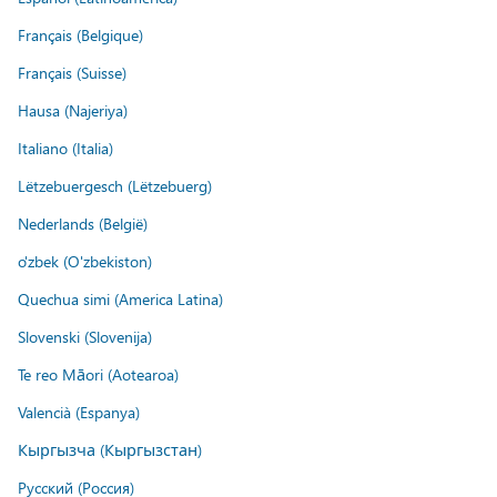
Français (Belgique)
Français (Suisse)
Hausa (Najeriya)
Italiano (Italia)
Lëtzebuergesch (Lëtzebuerg)
Nederlands (België)
o'zbek (O'zbekiston)
Quechua simi (America Latina)
Slovenski (Slovenija)
Te reo Māori (Aotearoa)
Valencià (Espanya)
Кыргызча (Кыргызстан)
Русский (Россия)