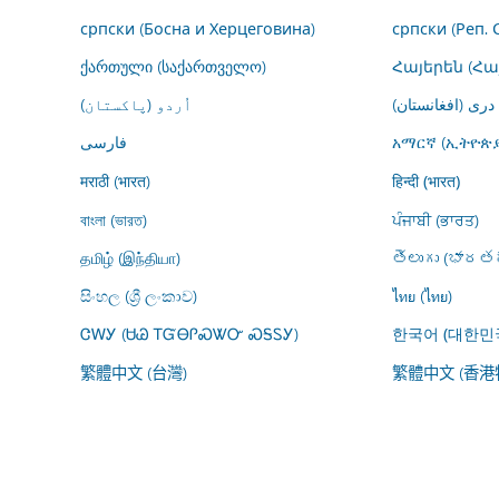
српски (Босна и Херцеговина)
српски (Реп. 
ქართული (საქართველო)
Հայերեն (Հ
درى (افغانستان)
اُردو (پاکستان)
فارسى
አማርኛ (ኢትዮጵያ
मराठी (भारत)
हिन्दी (भारत)
বাংলা (ভারত)
ਪੰਜਾਬੀ (ਭਾਰਤ)
தமிழ் (இந்தியா)
తెలుగు (భారతద
සිංහල (ශ්‍රී ලංකාව)
ไทย (ไทย)
ᏣᎳᎩ (ᏌᏊ ᎢᏳᎾᎵᏍᏔᏅ ᏍᎦᏚᎩ)
한국어 (대한민
繁體中文 (台灣)
繁體中文 (香港