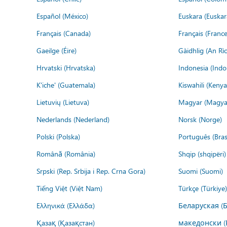
Español (México)
Euskara (Euskar
Français (Canada)
Français (France
Gaeilge (Éire)
Gàidhlig (An R
Hrvatski (Hrvatska)
Indonesia (Indo
K'iche' (Guatemala)
Kiswahili (Kenya
Lietuvių (Lietuva)
Magyar (Magya
Nederlands (Nederland)
Norsk (Norge)
Polski (Polska)
Português (Brasi
Română (România)
Shqip (shqipëri)
Srpski (Rep. Srbija i Rep. Crna Gora)
Suomi (Suomi)
Tiếng Việt (Việt Nam)
Türkçe (Türkiye)
Ελληνικά (Ελλάδα)
Беларуская (
Қазақ (Қазақстан)
македонски (