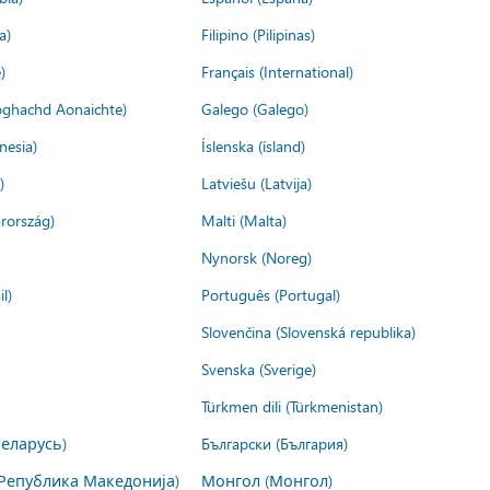
a)
Filipino (Pilipinas)
)
Français (International)
ìoghachd Aonaichte)
Galego (Galego)
nesia)
Íslenska (ísland)
)
Latviešu (Latvija)
rország)
Malti (Malta)
Nynorsk (Noreg)
l)
Português (Portugal)
Slovenčina (Slovenská republika)
Svenska (Sverige)
Türkmen dili (Türkmenistan)
Беларусь)
Български (България)
Република Македонија)
Монгол (Монгол)