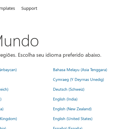
mplates
Support
 Mundo
egiões. Escolha seu idioma preferido abaixo.
ərbaycan)
Bahasa Melayu (Asia Tenggara)
Cymraeg (Y Deyrnas Unedig)
eich)
Deutsch (Schweiz)
)
English (India)
a)
English (New Zealand)
d Kingdom)
English (United States)
bia)
Español (España)