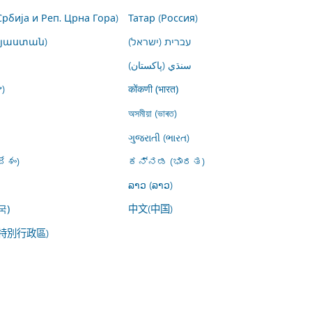
Србија и Реп. Црна Гора)
Татар (Россия)
այաստան)
עברית (ישראל)
سنڌي (پاکستان)
)
कोंकणी (भारत)
অসমীয়া (ভাৰত)
ગુજરાતી (ભારત)
ేశం)
ಕನ್ನಡ (ಭಾರತ)
ລາວ (ລາວ)
中文(中国)
국)
特別行政區)