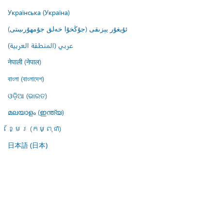
Українська (Україна)
ئۇيغۇر يېزىقى (جۇڭخۇا خەلق جۇمھۇرىيىتى)
عربي (المنطقة العربية)
नेपाली (नेपाल)
বাংলা (বাংলাদেশ)
ଓଡ଼ିଆ (ଭାରତ)
മലയാളം (ഇന്ത്യ)
ខ្មែរ (កម្ពុជា)
日本語 (日本)