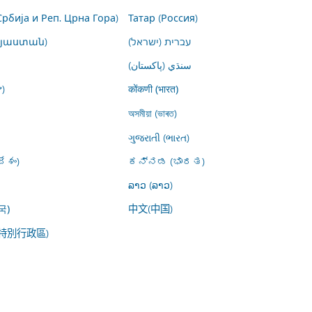
Србија и Реп. Црна Гора)
Татар (Россия)
այաստան)
עברית (ישראל)
سنڌي (پاکستان)
)
कोंकणी (भारत)
অসমীয়া (ভাৰত)
ગુજરાતી (ભારત)
ేశం)
ಕನ್ನಡ (ಭಾರತ)
ລາວ (ລາວ)
中文(中国)
국)
特別行政區)