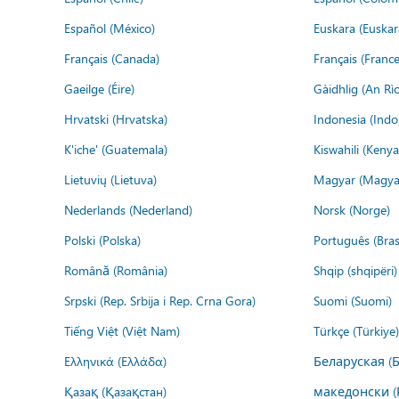
Español (México)
Euskara (Euskar
Français (Canada)
Français (France
Gaeilge (Éire)
Gàidhlig (An R
Hrvatski (Hrvatska)
Indonesia (Indo
K'iche' (Guatemala)
Kiswahili (Kenya
Lietuvių (Lietuva)
Magyar (Magya
Nederlands (Nederland)
Norsk (Norge)
Polski (Polska)
Português (Brasi
Română (România)
Shqip (shqipëri)
Srpski (Rep. Srbija i Rep. Crna Gora)
Suomi (Suomi)
Tiếng Việt (Việt Nam)
Türkçe (Türkiye)
Ελληνικά (Ελλάδα)
Беларуская (
Қазақ (Қазақстан)
македонски (