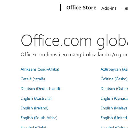
Microsoft
Office Store
Add-ins
Te
Office.com glob
Office.com finns i en mängd olika länder/regione
Afrikaans (Suid-Afrika)
Azərbaycan (Az
Català (català)
Čeština (Česko)
Deutsch (Deutschland)
Deutsch (Österr
English (Australia)
English (Canada
English (Ireland)
English (Malaysi
English (South Africa)
English (Unite
Español (Chile)
Español (Colom