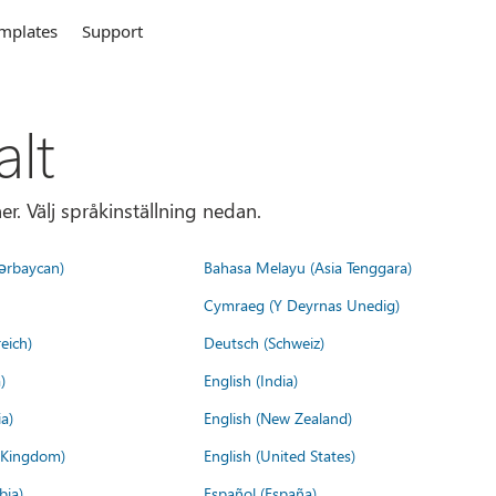
mplates
Support
alt
r. Välj språkinställning nedan.
ərbaycan)
Bahasa Melayu (Asia Tenggara)
Cymraeg (Y Deyrnas Unedig)
eich)
Deutsch (Schweiz)
)
English (India)
a)
English (New Zealand)
d Kingdom)
English (United States)
bia)
Español (España)