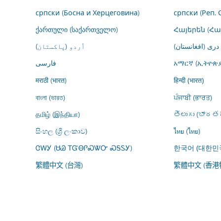
српски (Босна и Херцеговина)
српски (Реп. 
ქართული (საქართველო)
Հայերեն (Հ
درى (افغانستان)
اُردو (پاکستان)
فارسى
አማርኛ (ኢትዮጵያ
मराठी (भारत)
हिन्दी (भारत)
বাংলা (ভারত)
ਪੰਜਾਬੀ (ਭਾਰਤ)
தமிழ் (இந்தியா)
తెలుగు (భారతద
සිංහල (ශ්‍රී ලංකාව)
ไทย (ไทย)
ᏣᎳᎩ (ᏌᏊ ᎢᏳᎾᎵᏍᏔᏅ ᏍᎦᏚᎩ)
한국어 (대한민
繁體中文 (台灣)
繁體中文 (香港