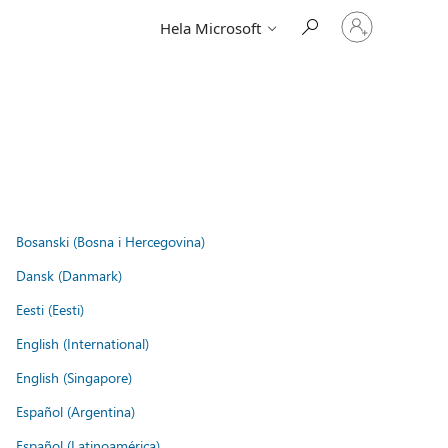
Logga
Hela Microsoft
in
på
ditt
konto
Bosanski (Bosna i Hercegovina)
Dansk (Danmark)
Eesti (Eesti)
English (International)
English (Singapore)
Español (Argentina)
Español (Latinoamérica)