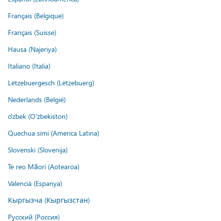
Français (Belgique)
Français (Suisse)
Hausa (Najeriya)
Italiano (Italia)
Lëtzebuergesch (Lëtzebuerg)
Nederlands (België)
o'zbek (O'zbekiston)
Quechua simi (America Latina)
Slovenski (Slovenija)
Te reo Māori (Aotearoa)
Valencià (Espanya)
Кыргызча (Кыргызстан)
Русский (Россия)