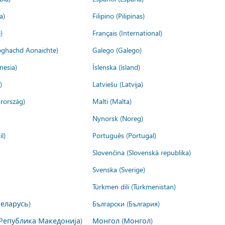
a)
Filipino (Pilipinas)
)
Français (International)
ìoghachd Aonaichte)
Galego (Galego)
nesia)
Íslenska (ísland)
)
Latviešu (Latvija)
rország)
Malti (Malta)
Nynorsk (Noreg)
l)
Português (Portugal)
Slovenčina (Slovenská republika)
Svenska (Sverige)
Türkmen dili (Türkmenistan)
Беларусь)
Български (България)
Република Македонија)
Монгол (Монгол)