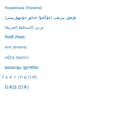
Українська (Україна)
ئۇيغۇر يېزىقى (جۇڭخۇا خەلق جۇمھۇرىيىتى)
عربي (المنطقة العربية)
नेपाली (नेपाल)
বাংলা (বাংলাদেশ)
ଓଡ଼ିଆ (ଭାରତ)
മലയാളം (ഇന്ത്യ)
ខ្មែរ (កម្ពុជា)
日本語 (日本)