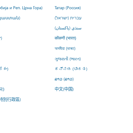
рбија и Реп. Црна Гора)
Татар (Россия)
այաստան)
עברית (ישראל)
سنڌي (پاکستان)
)
कोंकणी (भारत)
অসমীয়া (ভাৰত)
ગુજરાતી (ભારત)
ేశం)
ಕನ್ನಡ (ಭಾರತ)
ລາວ (ລາວ)
中文(中国)
국)
特別行政區)