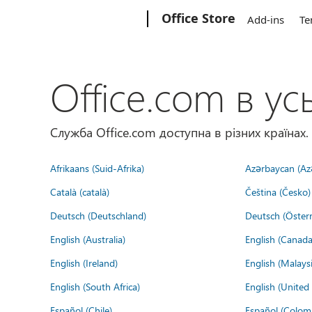
Microsoft
Office Store
Add-ins
Te
Office.com в усь
Служба Office.com доступна в різних країнах.
Afrikaans (Suid-Afrika)
Azərbaycan (Az
Català (català)
Čeština (Česko)
Deutsch (Deutschland)
Deutsch (Österr
English (Australia)
English (Canada
English (Ireland)
English (Malaysi
English (South Africa)
English (Unite
Español (Chile)
Español (Colom