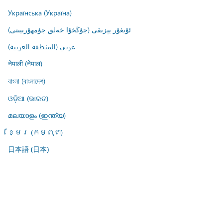
Українська (Україна)
ئۇيغۇر يېزىقى (جۇڭخۇا خەلق جۇمھۇرىيىتى)
عربي (المنطقة العربية)
नेपाली (नेपाल)
বাংলা (বাংলাদেশ)
ଓଡ଼ିଆ (ଭାରତ)
മലയാളം (ഇന്ത്യ)
ខ្មែរ (កម្ពុជា)
日本語 (日本)