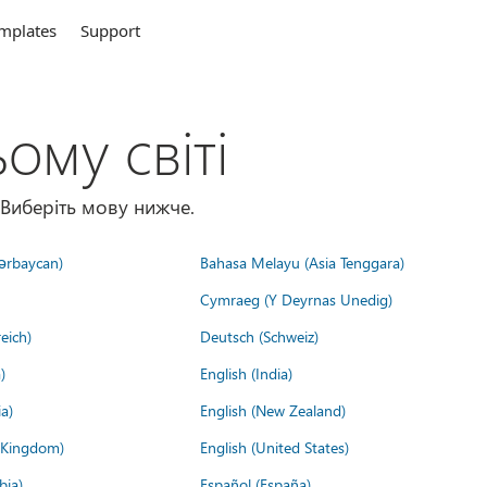
mplates
Support
ому світі
 Виберіть мову нижче.
ərbaycan)
Bahasa Melayu (Asia Tenggara)
Cymraeg (Y Deyrnas Unedig)
eich)
Deutsch (Schweiz)
)
English (India)
a)
English (New Zealand)
d Kingdom)
English (United States)
bia)
Español (España)