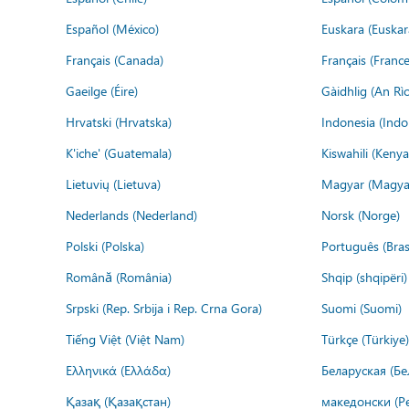
Español (México)
Euskara (Euskar
Français (Canada)
Français (France
Gaeilge (Éire)
Gàidhlig (An R
Hrvatski (Hrvatska)
Indonesia (Indo
K'iche' (Guatemala)
Kiswahili (Kenya
Lietuvių (Lietuva)
Magyar (Magya
Nederlands (Nederland)
Norsk (Norge)
Polski (Polska)
Português (Brasi
Română (România)
Shqip (shqipëri)
Srpski (Rep. Srbija i Rep. Crna Gora)
Suomi (Suomi)
Tiếng Việt (Việt Nam)
Türkçe (Türkiye)
Ελληνικά (Ελλάδα)
Беларуская (Бе
Қазақ (Қазақстан)
македонски (Р