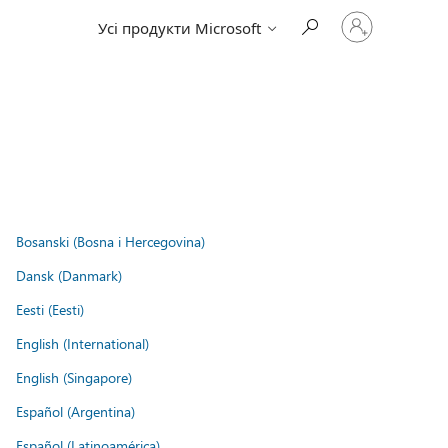
Увійдіть
Усі продукти Microsoft
у
свій
обліковий
запис
Bosanski (Bosna i Hercegovina)
Dansk (Danmark)
Eesti (Eesti)
English (International)
English (Singapore)
Español (Argentina)
Español (Latinoamérica)