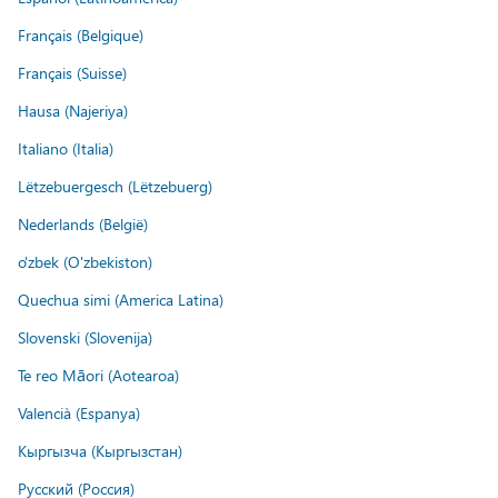
Français (Belgique)
Français (Suisse)
Hausa (Najeriya)
Italiano (Italia)
Lëtzebuergesch (Lëtzebuerg)
Nederlands (België)
o'zbek (O'zbekiston)
Quechua simi (America Latina)
Slovenski (Slovenija)
Te reo Māori (Aotearoa)
Valencià (Espanya)
Кыргызча (Кыргызстан)
Русский (Россия)