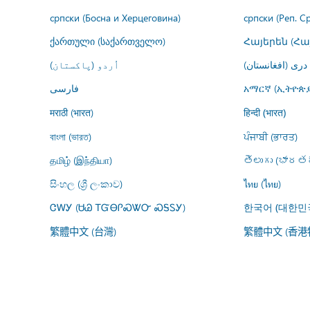
српски (Босна и Херцеговина)
српски (Реп. С
ქართული (საქართველო)
Հայերեն (Հ
درى (افغانستان)
اُردو (پاکستان)
فارسى
አማርኛ (ኢትዮጵያ
मराठी (भारत)
हिन्दी (भारत)
বাংলা (ভারত)
ਪੰਜਾਬੀ (ਭਾਰਤ)
தமிழ் (இந்தியா)
తెలుగు (భారతద
සිංහල (ශ්‍රී ලංකාව)
ไทย (ไทย)
ᏣᎳᎩ (ᏌᏊ ᎢᏳᎾᎵᏍᏔᏅ ᏍᎦᏚᎩ)
한국어 (대한민
繁體中文 (台灣)
繁體中文 (香港