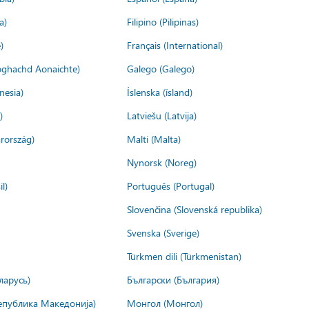
a)
Filipino (Pilipinas)
)
Français (International)
ìoghachd Aonaichte)
Galego (Galego)
nesia)
Íslenska (ísland)
)
Latviešu (Latvija)
rország)
Malti (Malta)
Nynorsk (Noreg)
l)
Português (Portugal)
Slovenčina (Slovenská republika)
Svenska (Sverige)
Türkmen dili (Türkmenistan)
ларусь)
Български (България)
епублика Македонија)
Монгол (Монгол)