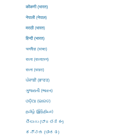
कोंकणी (भारत)
नेपाली (नेपाल)
मराठी (भारत)
हिन्दी (भारत)
অসমীয়া (ভাৰত)
বাংলা (বাংলাদেশ)
বাংলা (ভারত)
ਪੰਜਾਬੀ (ਭਾਰਤ)
ગુજરાતી (ભારત)
ଓଡ଼ିଆ (ଭାରତ)
தமிழ் (இந்தியா)
తెలుగు (భారతదేశం)
ಕನ್ನಡ (ಭಾರತ)