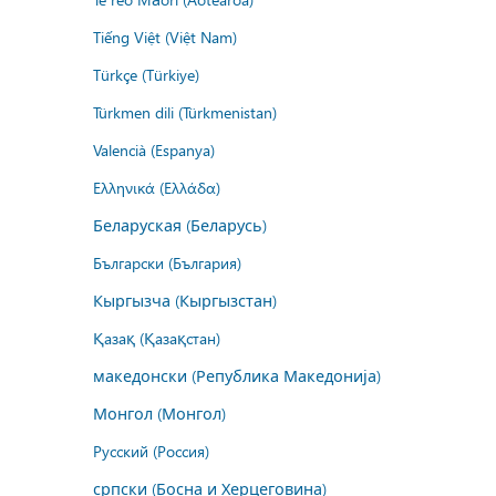
Tiếng Việt (Việt Nam)
Türkçe (Türkiye)
Türkmen dili (Türkmenistan)
Valencià (Espanya)
Ελληνικά (Ελλάδα)
Беларуская (Беларусь)
Български (България)
Кыргызча (Кыргызстан)
Қазақ (Қазақстан)
македонски (Република Македонија)
Монгол (Монгол)
Русский (Россия)
српски (Босна и Херцеговина)