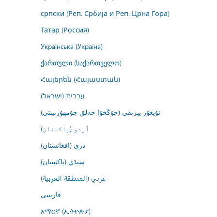
српски (Реп. Србија и Реп. Црна Гора)
Татар (Россия)
Українська (Україна)
ქართული (საქართველო)
Հայերեն (Հայաստան)
עברית (ישראל)
ئۇيغۇر يېزىقى (جۇڭخۇا خەلق جۇمھۇرىيىتى)
اُردو (پاکستان)
درى (افغانستان)
سنڌي (پاکستان)
عربي (المنطقة العربية)
فارسى
አማርኛ (ኢትዮጵያ)