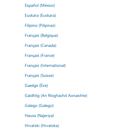
Español (México)
Euskara (Euskara)
Filipino (Pilipinas)
Français (Belgique)
Français (Canada)
Français (France)
Français (International)
Français (Suisse)
Gaeilge (Éire)
Gàidhlig (An Rìoghachd Aonaichte)
Galego (Galego)
Hausa (Najeriya)
Hrvatski (Hrvatska)