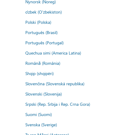
Nynorsk (Noreg)
o'zbek (O'zbekiston)
Polski (Polska)
Português (Brasil)
Português (Portugal)
Quechua simi (America Latina)
Română (România)
Shqip (shqipëri)
Slovenčina (Slovenská republika)
Slovenski (Slovenija)
Srpski (Rep. Srbija i Rep. Crna Gora)
Suomi (Suomi)
Svenska (Sverige)
Te reo Māori (Aotearoa)