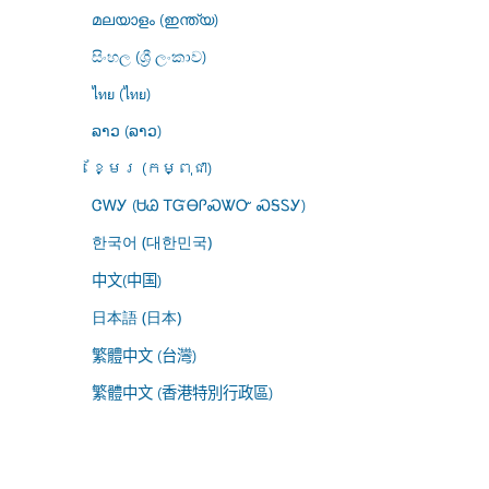
മലയാളം (ഇന്ത്യ)
සිංහල (ශ්‍රී ලංකාව)
ไทย (ไทย)
ລາວ (ລາວ)
ខ្មែរ (កម្ពុជា)
ᏣᎳᎩ (ᏌᏊ ᎢᏳᎾᎵᏍᏔᏅ ᏍᎦᏚᎩ)
한국어 (대한민국)
中文(中国)
日本語 (日本)
繁體中文 (台灣)
繁體中文 (香港特別行政區)