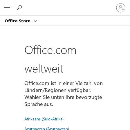
Bei
Microsoft
Ihrem
Konto
Office Store
anmeld
Office.com
weltweit
Office.com ist in einer Vielzahl von
Ländern/Regionen verfügbar.
Wählen Sie unten Ihre bevorzugte
Sprache aus.
Afrikaans (Suid-Afrika)
Azərbaycan (Azərbaycan)