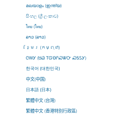
മലയാളം (ഇന്ത്യ)
සිංහල (ශ්‍රී ලංකාව)
ไทย (ไทย)
ລາວ (ລາວ)
ខ្មែរ (កម្ពុជា)
ᏣᎳᎩ (ᏌᏊ ᎢᏳᎾᎵᏍᏔᏅ ᏍᎦᏚᎩ)
한국어 (대한민국)
中文(中国)
日本語 (日本)
繁體中文 (台灣)
繁體中文 (香港特別行政區)