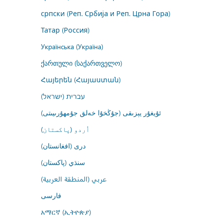
српски (Реп. Србија и Реп. Црна Гора)
Татар (Россия)
Українська (Україна)
ქართული (საქართველო)
Հայերեն (Հայաստան)
עברית (ישראל)
ئۇيغۇر يېزىقى (جۇڭخۇا خەلق جۇمھۇرىيىتى)
اُردو (پاکستان)
درى (افغانستان)
سنڌي (پاکستان)
عربي (المنطقة العربية)
فارسى
አማርኛ (ኢትዮጵያ)