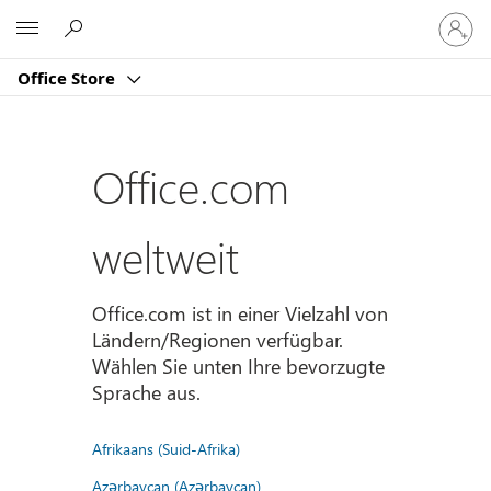
Bei
Microsoft
Ihrem
Konto
Office Store
anmeld
Office.com
weltweit
Office.com ist in einer Vielzahl von
Ländern/Regionen verfügbar.
Wählen Sie unten Ihre bevorzugte
Sprache aus.
Afrikaans (Suid-Afrika)
Azərbaycan (Azərbaycan)