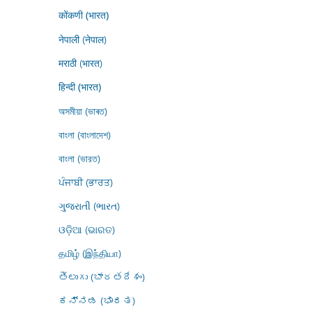
कोंकणी (भारत)
नेपाली (नेपाल)
मराठी (भारत)
हिन्दी (भारत)
অসমীয়া (ভাৰত)
বাংলা (বাংলাদেশ)
বাংলা (ভারত)
ਪੰਜਾਬੀ (ਭਾਰਤ)
ગુજરાતી (ભારત)
ଓଡ଼ିଆ (ଭାରତ)
தமிழ் (இந்தியா)
తెలుగు (భారతదేశం)
ಕನ್ನಡ (ಭಾರತ)