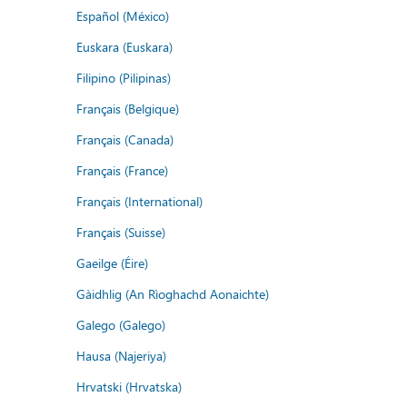
Español (México)
Euskara (Euskara)
Filipino (Pilipinas)
Français (Belgique)
Français (Canada)
Français (France)
Français (International)
Français (Suisse)
Gaeilge (Éire)
Gàidhlig (An Rìoghachd Aonaichte)
Galego (Galego)
Hausa (Najeriya)
Hrvatski (Hrvatska)