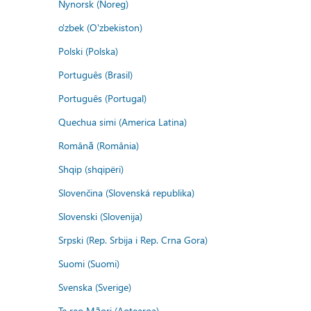
Nynorsk (Noreg)
o'zbek (O'zbekiston)
Polski (Polska)
Português (Brasil)
Português (Portugal)
Quechua simi (America Latina)
Română (România)
Shqip (shqipëri)
Slovenčina (Slovenská republika)
Slovenski (Slovenija)
Srpski (Rep. Srbija i Rep. Crna Gora)
Suomi (Suomi)
Svenska (Sverige)
Te reo Māori (Aotearoa)