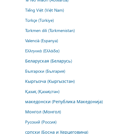
Tiếng Việt (Việt Nam)
Türkçe (Türkiye)
Türkmen dili (Türkmenistan)
Valencià (Espanya)
Ελληνικά (Ελλάδα)
Беларуская (Беларусь)
Български (България)
Кыргызча (Кыргызстан)
Қазақ (Қазақстан)
македонски (Република Македонија)
Монгол (Монгол)
Русский (Россия)
српски (Босна и Херцеговина)