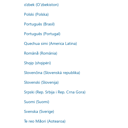
o'zbek (O'zbekiston)
Polski (Polska)
Português (Brasil)
Português (Portugal)
Quechua simi (America Latina)
Română (România)
Shqip (shqipëri)
Slovenčina (Slovenská republika)
Slovenski (Slovenija)
Srpski (Rep. Srbija i Rep. Crna Gora)
Suomi (Suomi)
Svenska (Sverige)
Te reo Māori (Aotearoa)