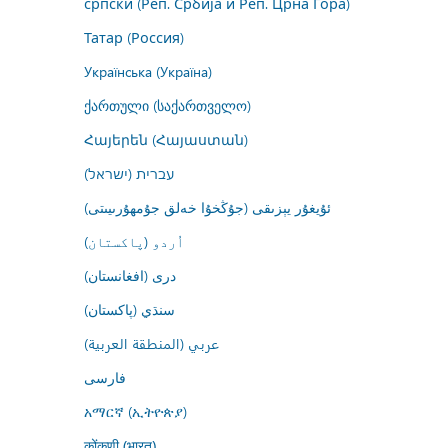
српски (Реп. Србија и Реп. Црна Гора)
Татар (Россия)
Українська (Україна)
ქართული (საქართველო)
Հայերեն (Հայաստան)
עברית (ישראל)
ئۇيغۇر يېزىقى (جۇڭخۇا خەلق جۇمھۇرىيىتى)
اُردو (پاکستان)
درى (افغانستان)
سنڌي (پاکستان)
عربي (المنطقة العربية)
فارسى
አማርኛ (ኢትዮጵያ)
कोंकणी (भारत)