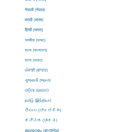
नेपाली (नेपाल)
मराठी (भारत)
हिन्दी (भारत)
অসমীয়া (ভাৰত)
বাংলা (বাংলাদেশ)
বাংলা (ভারত)
ਪੰਜਾਬੀ (ਭਾਰਤ)
ગુજરાતી (ભારત)
ଓଡ଼ିଆ (ଭାରତ)
தமிழ் (இந்தியா)
తెలుగు (భారతదేశం)
ಕನ್ನಡ (ಭಾರತ)
മലയാളം (ഇന്ത്യ)