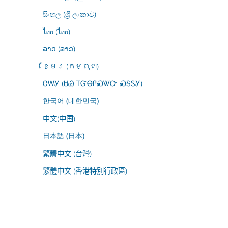
සිංහල (ශ්‍රී ලංකාව)
ไทย (ไทย)
ລາວ (ລາວ)
ខ្មែរ (កម្ពុជា)
ᏣᎳᎩ (ᏌᏊ ᎢᏳᎾᎵᏍᏔᏅ ᏍᎦᏚᎩ)
한국어 (대한민국)
中文(中国)
日本語 (日本)
繁體中文 (台灣)
繁體中文 (香港特別行政區)