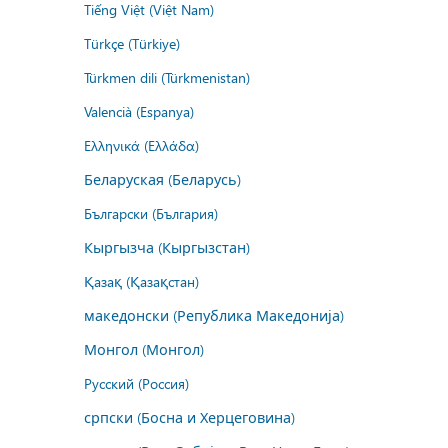
Tiếng Việt (Việt Nam)
Türkçe (Türkiye)
Türkmen dili (Türkmenistan)
Valencià (Espanya)
Ελληνικά (Ελλάδα)
Беларуская (Беларусь)
Български (България)
Кыргызча (Кыргызстан)
Қазақ (Қазақстан)
македонски (Република Македонија)
Монгол (Монгол)
Русский (Россия)
српски (Босна и Херцеговина)