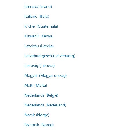
Íslenska (ísland)
Italiano (Italia)
K'iche' (Guatemala)
Kiswahili (Kenya)
Latviešu (Latvija)
Lëtzebuergesch (Lëtzebuerg)
Lietuvių (Lietuva)
Magyar (Magyarország)
Malti (Malta)
Nederlands (België)
Nederlands (Nederland)
Norsk (Norge)
Nynorsk (Noreg)