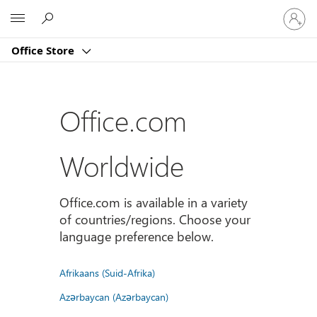
Sign
Microsoft
in
to
Office Store
your
account
Office.com
Worldwide
Office.com is available in a variety
of countries/regions. Choose your
language preference below.
Afrikaans (Suid-Afrika)
Azərbaycan (Azərbaycan)