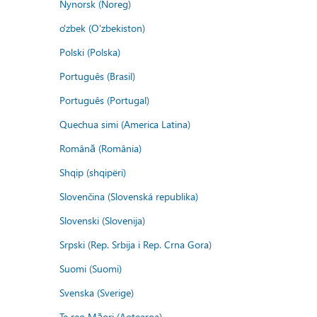
Nynorsk (Noreg)
o'zbek (O'zbekiston)
Polski (Polska)
Português (Brasil)
Português (Portugal)
Quechua simi (America Latina)
Română (România)
Shqip (shqipëri)
Slovenčina (Slovenská republika)
Slovenski (Slovenija)
Srpski (Rep. Srbija i Rep. Crna Gora)
Suomi (Suomi)
Svenska (Sverige)
Te reo Māori (Aotearoa)