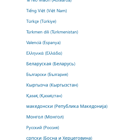
Tiếng Việt (Việt Nam)
Türkçe (Türkiye)
Türkmen dili (Türkmenistan)
Valencià (Espanya)
Ελληνικά (Ελλάδα)
Беларуская (Беларусь)
Български (България)
Кыргызча (Кыргызстан)
Қазақ (Қазақстан)
македонски (Република Македонија)
Монгол (Монгол)
Русский (Россия)
српски (Босна и Херцеговина)