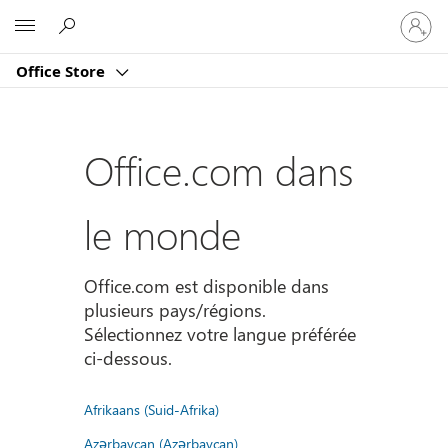
Connect
Microsoft
vous
à
Office Store
votre
compte
Office.com dans
le monde
Office.com est disponible dans
plusieurs pays/régions.
Sélectionnez votre langue préférée
ci-dessous.
Afrikaans (Suid-Afrika)
Azərbaycan (Azərbaycan)