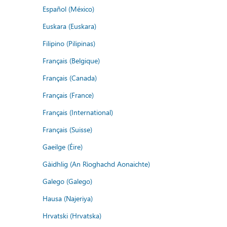
Español (México)
Euskara (Euskara)
Filipino (Pilipinas)
Français (Belgique)
Français (Canada)
Français (France)
Français (International)
Français (Suisse)
Gaeilge (Éire)
Gàidhlig (An Rìoghachd Aonaichte)
Galego (Galego)
Hausa (Najeriya)
Hrvatski (Hrvatska)