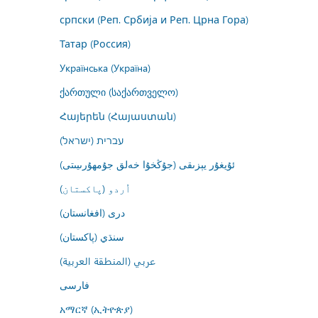
српски (Реп. Србија и Реп. Црна Гора)
Татар (Россия)
Українська (Україна)
ქართული (საქართველო)
Հայերեն (Հայաստան)
עברית (ישראל)
ئۇيغۇر يېزىقى (جۇڭخۇا خەلق جۇمھۇرىيىتى)
اُردو (پاکستان)
درى (افغانستان)
سنڌي (پاکستان)
عربي (المنطقة العربية)
فارسى
አማርኛ (ኢትዮጵያ)