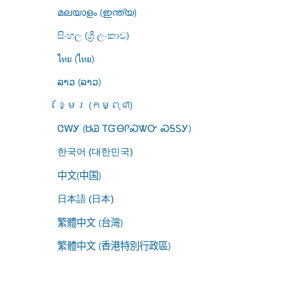
മലയാളം (ഇന്ത്യ)
සිංහල (ශ්‍රී ලංකාව)
ไทย (ไทย)
ລາວ (ລາວ)
ខ្មែរ (កម្ពុជា)
ᏣᎳᎩ (ᏌᏊ ᎢᏳᎾᎵᏍᏔᏅ ᏍᎦᏚᎩ)
한국어 (대한민국)
中文(中国)
日本語 (日本)
繁體中文 (台灣)
繁體中文 (香港特別行政區)