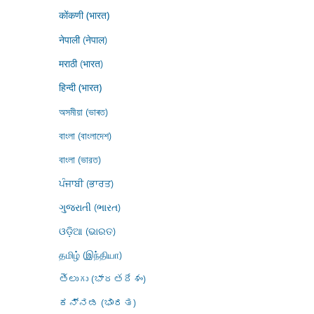
कोंकणी (भारत)
नेपाली (नेपाल)
मराठी (भारत)
हिन्दी (भारत)
অসমীয়া (ভাৰত)
বাংলা (বাংলাদেশ)
বাংলা (ভারত)
ਪੰਜਾਬੀ (ਭਾਰਤ)
ગુજરાતી (ભારત)
ଓଡ଼ିଆ (ଭାରତ)
தமிழ் (இந்தியா)
తెలుగు (భారతదేశం)
ಕನ್ನಡ (ಭಾರತ)