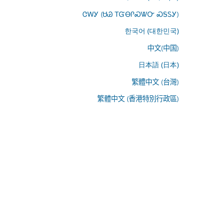
ᏣᎳᎩ (ᏌᏊ ᎢᏳᎾᎵᏍᏔᏅ ᏍᎦᏚᎩ)
한국어 (대한민국)
中文(中国)
日本語 (日本)
繁體中文 (台灣)
繁體中文 (香港特別行政區)