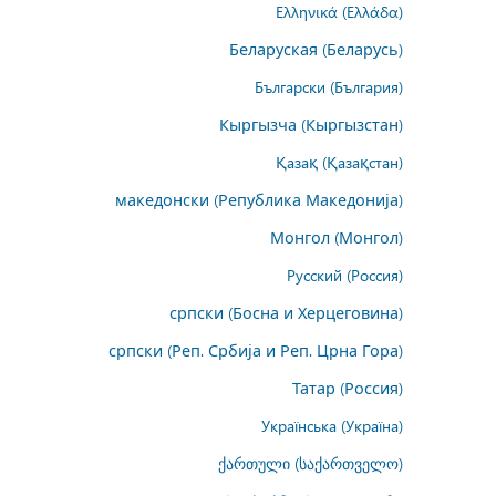
Ελληνικά (Ελλάδα)
Беларуская (Беларусь)
Български (България)
Кыргызча (Кыргызстан)
Қазақ (Қазақстан)
македонски (Република Македонија)
Монгол (Монгол)
Русский (Россия)
српски (Босна и Херцеговина)
српски (Реп. Србија и Реп. Црна Гора)
Татар (Россия)
Українська (Україна)
ქართული (საქართველო)