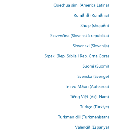
Quechua simi (America Latina)
Română (România)
Shqip (shqipëri)
Slovenčina (Slovenská republika)
Slovenski (Slovenija)
Srpski (Rep. Srbija i Rep. Crna Gora)
Suomi (Suomi)
Svenska (Sverige)
Te reo Māori (Aotearoa)
Tiếng Việt (Việt Nam)
Türkçe (Türkiye)
Türkmen dili (Türkmenistan)
Valencià (Espanya)