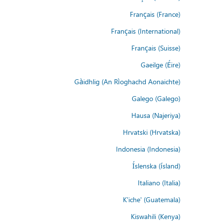
Français (France)
Français (International)
Français (Suisse)
Gaeilge (Éire)
Gàidhlig (An Rìoghachd Aonaichte)
Galego (Galego)
Hausa (Najeriya)
Hrvatski (Hrvatska)
Indonesia (Indonesia)
Íslenska (ísland)
Italiano (Italia)
K'iche' (Guatemala)
Kiswahili (Kenya)