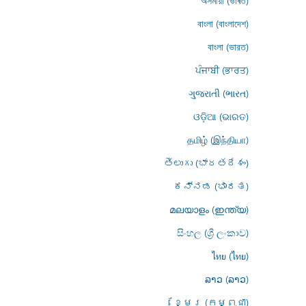
অসমীয়া (ভাৰত)
বাংলা (বাংলাদেশ)
বাংলা (ভারত)
ਪੰਜਾਬੀ (ਭਾਰਤ)
ગુજરાતી (ભારત)
ଓଡ଼ିଆ (ଭାରତ)
தமிழ் (இந்தியா)
తెలుగు (భారతదేశం)
ಕನ್ನಡ (ಭಾರತ)
മലയാളം (ഇന്ത്യ)
සිංහල (ශ්‍රී ලංකාව)
ไทย (ไทย)
ລາວ (ລາວ)
ខ្មែរ (កម្ពុជា)