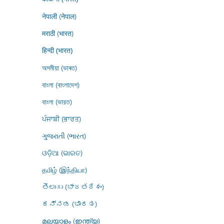
नेपाली (नेपाल)
मराठी (भारत)
हिन्दी (भारत)
অসমীয়া (ভাৰত)
বাংলা (বাংলাদেশ)
বাংলা (ভারত)
ਪੰਜਾਬੀ (ਭਾਰਤ)
ગુજરાતી (ભારત)
ଓଡ଼ିଆ (ଭାରତ)
தமிழ் (இந்தியா)
తెలుగు (భారతదేశం)
ಕನ್ನಡ (ಭಾರತ)
മലയാളം (ഇന്ത്യ)