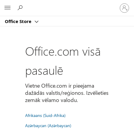
Pierakst
Microsoft
savā
kontā
Office Store
Office.com visā
pasaulē
Vietne Office.com ir pieejama
dažādās valstīs/reģionos. Izvēlieties
zemāk vēlamo valodu.
Afrikaans (Suid-Afrika)
Azərbaycan (Azərbaycan)