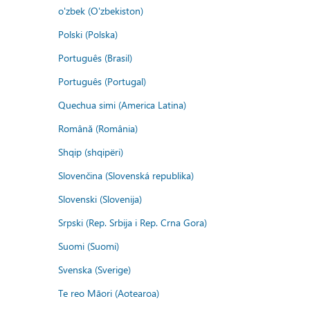
o'zbek (O'zbekiston)
Polski (Polska)
Português (Brasil)
Português (Portugal)
Quechua simi (America Latina)
Română (România)
Shqip (shqipëri)
Slovenčina (Slovenská republika)
Slovenski (Slovenija)
Srpski (Rep. Srbija i Rep. Crna Gora)
Suomi (Suomi)
Svenska (Sverige)
Te reo Māori (Aotearoa)