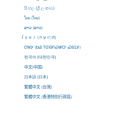
සිංහල (ශ්‍රී ලංකාව)
ไทย (ไทย)
ລາວ (ລາວ)
ខ្មែរ (កម្ពុជា)
ᏣᎳᎩ (ᏌᏊ ᎢᏳᎾᎵᏍᏔᏅ ᏍᎦᏚᎩ)
한국어 (대한민국)
中文(中国)
日本語 (日本)
繁體中文 (台灣)
繁體中文 (香港特別行政區)