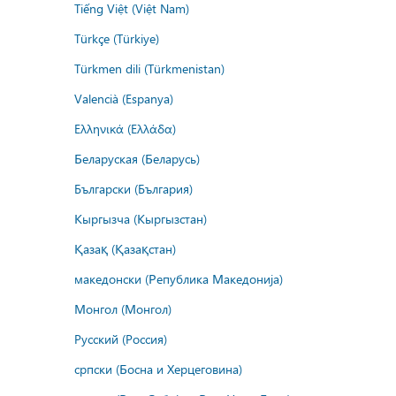
Tiếng Việt (Việt Nam)
Türkçe (Türkiye)
Türkmen dili (Türkmenistan)
Valencià (Espanya)
Ελληνικά (Ελλάδα)
Беларуская (Беларусь)
Български (България)
Кыргызча (Кыргызстан)
Қазақ (Қазақстан)
македонски (Република Македонија)
Монгол (Монгол)
Русский (Россия)
српски (Босна и Херцеговина)