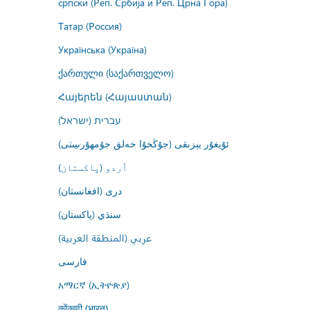
српски (Реп. Србија и Реп. Црна Гора)
Татар (Россия)
Українська (Україна)
ქართული (საქართველო)
Հայերեն (Հայաստան)
עברית (ישראל)
ئۇيغۇر يېزىقى (جۇڭخۇا خەلق جۇمھۇرىيىتى)
اُردو (پاکستان)
درى (افغانستان)
سنڌي (پاکستان)
عربي (المنطقة العربية)
فارسى
አማርኛ (ኢትዮጵያ)
कोंकणी (भारत)