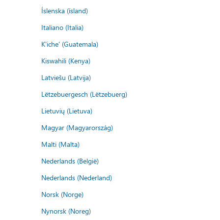
Íslenska (ísland)
Italiano (Italia)
K'iche' (Guatemala)
Kiswahili (Kenya)
Latviešu (Latvija)
Lëtzebuergesch (Lëtzebuerg)
Lietuvių (Lietuva)
Magyar (Magyarország)
Malti (Malta)
Nederlands (België)
Nederlands (Nederland)
Norsk (Norge)
Nynorsk (Noreg)