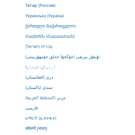
Татар (Россия)
Українська (Україна)
ქართული (საქართველო)
Հայերեն (Հայաստան)
עברית (ישראל)
ئۇيغۇر يېزىقى (جۇڭخۇا خەلق جۇمھۇرىيىتى)
اُردو (پاکستان)
درى (افغانستان)
سنڌي (پاکستان)
عربي (المنطقة العربية)
فارسى
አማርኛ (ኢትዮጵያ)
कोंकणी (भारत)