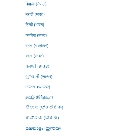
नेपाली (नेपाल)
मराठी (भारत)
हिन्दी (भारत)
অসমীয়া (ভাৰত)
বাংলা (বাংলাদেশ)
বাংলা (ভারত)
ਪੰਜਾਬੀ (ਭਾਰਤ)
ગુજરાતી (ભારત)
ଓଡ଼ିଆ (ଭାରତ)
தமிழ் (இந்தியா)
తెలుగు (భారతదేశం)
ಕನ್ನಡ (ಭಾರತ)
മലയാളം (ഇന്ത്യ)