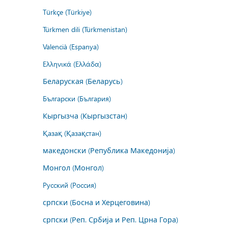
Türkçe (Türkiye)
Türkmen dili (Türkmenistan)
Valencià (Espanya)
Ελληνικά (Ελλάδα)
Беларуская (Беларусь)
Български (България)
Кыргызча (Кыргызстан)
Қазақ (Қазақстан)
македонски (Република Македонија)
Монгол (Монгол)
Русский (Россия)
српски (Босна и Херцеговина)
српски (Реп. Србија и Реп. Црна Гора)