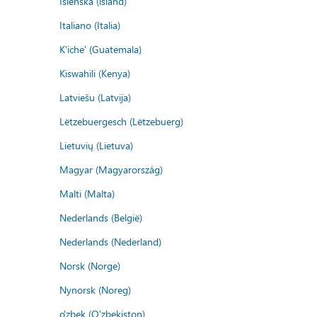
Íslenska (ísland)
Italiano (Italia)
K'iche' (Guatemala)
Kiswahili (Kenya)
Latviešu (Latvija)
Lëtzebuergesch (Lëtzebuerg)
Lietuvių (Lietuva)
Magyar (Magyarország)
Malti (Malta)
Nederlands (België)
Nederlands (Nederland)
Norsk (Norge)
Nynorsk (Noreg)
o'zbek (O'zbekiston)