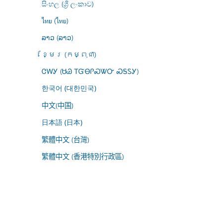
සිංහල (ශ්‍රී ලංකාව)
ไทย (ไทย)
ລາວ (ລາວ)
ខ្មែរ (កម្ពុជា)
ᏣᎳᎩ (ᏌᏊ ᎢᏳᎾᎵᏍᏔᏅ ᏍᎦᏚᎩ)
한국어 (대한민국)
中文(中国)
日本語 (日本)
繁體中文 (台灣)
繁體中文 (香港特別行政區)