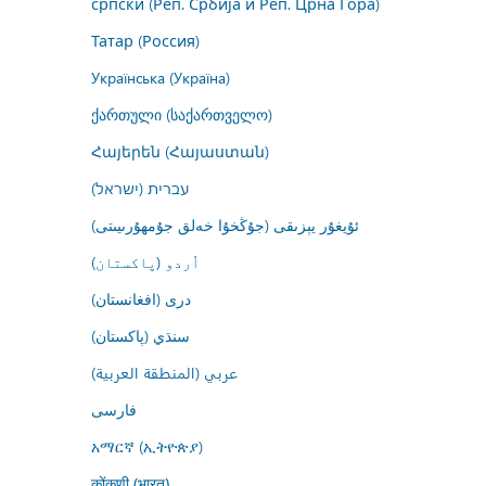
српски (Реп. Србија и Реп. Црна Гора)
Татар (Россия)
Українська (Україна)
ქართული (საქართველო)
Հայերեն (Հայաստան)
עברית (ישראל)
ئۇيغۇر يېزىقى (جۇڭخۇا خەلق جۇمھۇرىيىتى)
اُردو (پاکستان)
درى (افغانستان)
سنڌي (پاکستان)
عربي (المنطقة العربية)
فارسى
አማርኛ (ኢትዮጵያ)
कोंकणी (भारत)