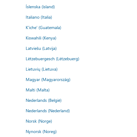
Íslenska (ísland)
Italiano (Italia)
K'iche' (Guatemala)
Kiswahili (Kenya)
Latviešu (Latvija)
Lëtzebuergesch (Lëtzebuerg)
Lietuvių (Lietuva)
Magyar (Magyarország)
Malti (Malta)
Nederlands (België)
Nederlands (Nederland)
Norsk (Norge)
Nynorsk (Noreg)