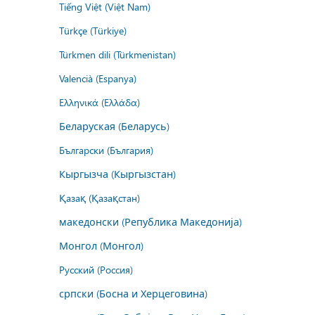
Tiếng Việt (Việt Nam)
Türkçe (Türkiye)
Türkmen dili (Türkmenistan)
Valencià (Espanya)
Ελληνικά (Ελλάδα)
Беларуская (Беларусь)
Български (България)
Кыргызча (Кыргызстан)
Қазақ (Қазақстан)
македонски (Република Македонија)
Монгол (Монгол)
Русский (Россия)
српски (Босна и Херцеговина)