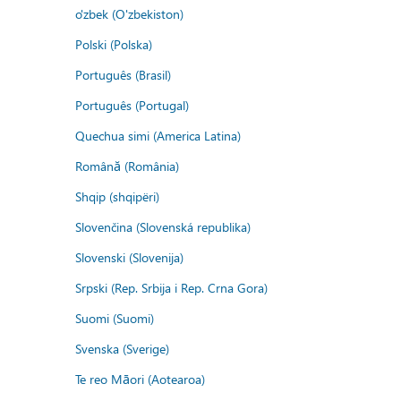
o'zbek (O'zbekiston)
Polski (Polska)
Português (Brasil)
Português (Portugal)
Quechua simi (America Latina)
Română (România)
Shqip (shqipëri)
Slovenčina (Slovenská republika)
Slovenski (Slovenija)
Srpski (Rep. Srbija i Rep. Crna Gora)
Suomi (Suomi)
Svenska (Sverige)
Te reo Māori (Aotearoa)