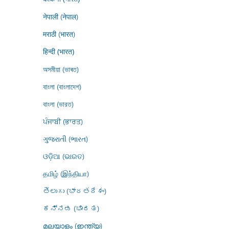
नेपाली (नेपाल)
मराठी (भारत)
हिन्दी (भारत)
অসমীয়া (ভাৰত)
বাংলা (বাংলাদেশ)
বাংলা (ভারত)
ਪੰਜਾਬੀ (ਭਾਰਤ)
ગુજરાતી (ભારત)
ଓଡ଼ିଆ (ଭାରତ)
தமிழ் (இந்தியா)
తెలుగు (భారతదేశం)
ಕನ್ನಡ (ಭಾರತ)
മലയാളം (ഇന്ത്യ)