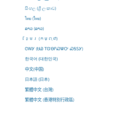
සිංහල (ශ්‍රී ලංකාව)
ไทย (ไทย)
ລາວ (ລາວ)
ខ្មែរ (កម្ពុជា)
ᏣᎳᎩ (ᏌᏊ ᎢᏳᎾᎵᏍᏔᏅ ᏍᎦᏚᎩ)
한국어 (대한민국)
中文(中国)
日本語 (日本)
繁體中文 (台灣)
繁體中文 (香港特別行政區)