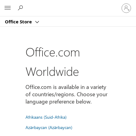
Sign
Microsoft
in
to
Office Store
your
account
Office.com
Worldwide
Office.com is available in a variety
of countries/regions. Choose your
language preference below.
Afrikaans (Suid-Afrika)
Azərbaycan (Azərbaycan)