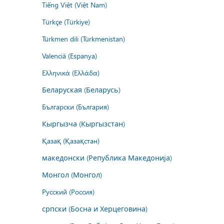
Tiếng Việt (Việt Nam)
Türkçe (Türkiye)
Türkmen dili (Türkmenistan)
Valencià (Espanya)
Ελληνικά (Ελλάδα)
Беларуская (Беларусь)
Български (България)
Кыргызча (Кыргызстан)
Қазақ (Қазақстан)
македонски (Република Македонија)
Монгол (Монгол)
Русский (Россия)
српски (Босна и Херцеговина)