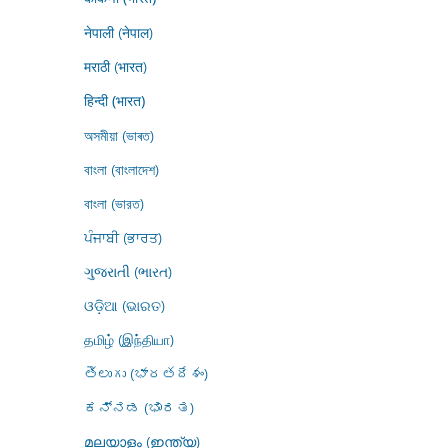
नेपाली (नेपाल)
मराठी (भारत)
हिन्दी (भारत)
অসমীয়া (ভাৰত)
বাংলা (বাংলাদেশ)
বাংলা (ভারত)
ਪੰਜਾਬੀ (ਭਾਰਤ)
ગુજરાતી (ભારત)
ଓଡ଼ିଆ (ଭାରତ)
தமிழ் (இந்தியா)
తెలుగు (భారతదేశం)
ಕನ್ನಡ (ಭಾರತ)
മലയാളം (ഇന്ത്യ)