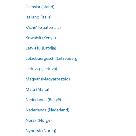
Íslenska (ísland)
Italiano (Italia)
K'iche' (Guatemala)
Kiswahili (Kenya)
Latviešu (Latvija)
Lëtzebuergesch (Lëtzebuerg)
Lietuvių (Lietuva)
Magyar (Magyarország)
Malti (Malta)
Nederlands (België)
Nederlands (Nederland)
Norsk (Norge)
Nynorsk (Noreg)