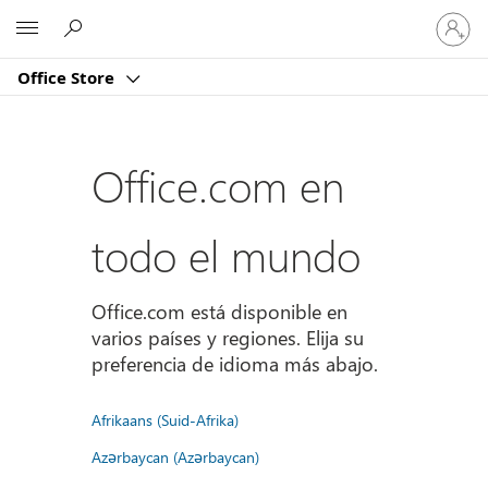
Iniciar
Microsoft
sesión
en
Office Store
tu
cuenta
Office.com en
todo el mundo
Office.com está disponible en
varios países y regiones. Elija su
preferencia de idioma más abajo.
Afrikaans (Suid-Afrika)
Azərbaycan (Azərbaycan)