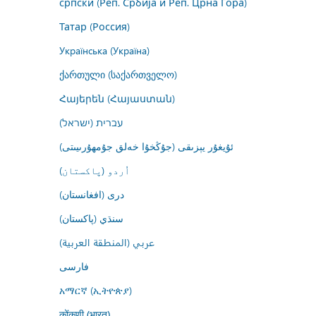
српски (Реп. Србија и Реп. Црна Гора)
Татар (Россия)
Українська (Україна)
ქართული (საქართველო)
Հայերեն (Հայաստան)
עברית (ישראל)
ئۇيغۇر يېزىقى (جۇڭخۇا خەلق جۇمھۇرىيىتى)
اُردو (پاکستان)
درى (افغانستان)
سنڌي (پاکستان)
عربي (المنطقة العربية)
فارسى
አማርኛ (ኢትዮጵያ)
कोंकणी (भारत)