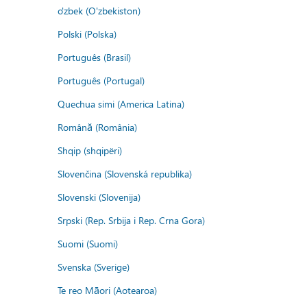
o'zbek (O'zbekiston)
Polski (Polska)
Português (Brasil)
Português (Portugal)
Quechua simi (America Latina)
Română (România)
Shqip (shqipëri)
Slovenčina (Slovenská republika)
Slovenski (Slovenija)
Srpski (Rep. Srbija i Rep. Crna Gora)
Suomi (Suomi)
Svenska (Sverige)
Te reo Māori (Aotearoa)