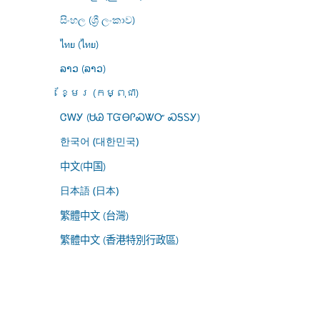
සිංහල (ශ්‍රී ලංකාව)
ไทย (ไทย)
ລາວ (ລາວ)
ខ្មែរ (កម្ពុជា)
ᏣᎳᎩ (ᏌᏊ ᎢᏳᎾᎵᏍᏔᏅ ᏍᎦᏚᎩ)
한국어 (대한민국)
中文(中国)
日本語 (日本)
繁體中文 (台灣)
繁體中文 (香港特別行政區)