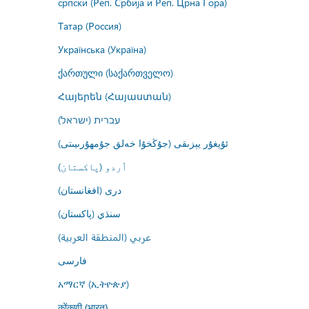
српски (Реп. Србија и Реп. Црна Гора)
Татар (Россия)
Українська (Україна)
ქართული (საქართველო)
Հայերեն (Հայաստան)
עברית (ישראל)
ئۇيغۇر يېزىقى (جۇڭخۇا خەلق جۇمھۇرىيىتى)
اُردو (پاکستان)
درى (افغانستان)
سنڌي (پاکستان)
عربي (المنطقة العربية)
فارسى
አማርኛ (ኢትዮጵያ)
कोंकणी (भारत)