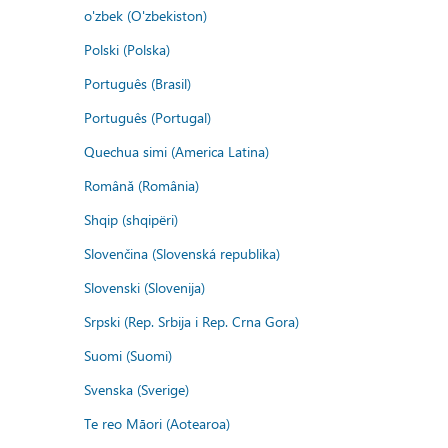
o'zbek (O'zbekiston)
Polski (Polska)
Português (Brasil)
Português (Portugal)
Quechua simi (America Latina)
Română (România)
Shqip (shqipëri)
Slovenčina (Slovenská republika)
Slovenski (Slovenija)
Srpski (Rep. Srbija i Rep. Crna Gora)
Suomi (Suomi)
Svenska (Sverige)
Te reo Māori (Aotearoa)