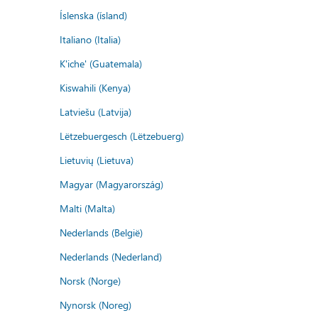
Íslenska (ísland)
Italiano (Italia)
K'iche' (Guatemala)
Kiswahili (Kenya)
Latviešu (Latvija)
Lëtzebuergesch (Lëtzebuerg)
Lietuvių (Lietuva)
Magyar (Magyarország)
Malti (Malta)
Nederlands (België)
Nederlands (Nederland)
Norsk (Norge)
Nynorsk (Noreg)