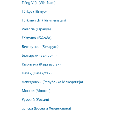
Tiếng Việt (Việt Nam)
Türkçe (Türkiye)
Türkmen dili (Türkmenistan)
Valencià (Espanya)
Ελληνικά (Ελλάδα)
Беларуская (Беларусь)
Български (България)
Кыргызча (Кыргызстан)
Қазақ (Қазақстан)
македонски (Република Македонија)
Монгол (Монгол)
Русский (Россия)
српски (Босна и Херцеговина)