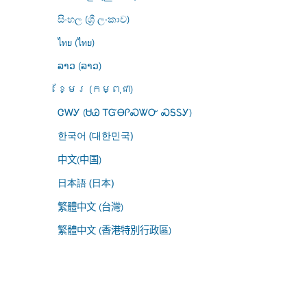
සිංහල (ශ්‍රී ලංකාව)
ไทย (ไทย)
ລາວ (ລາວ)
ខ្មែរ (កម្ពុជា)
ᏣᎳᎩ (ᏌᏊ ᎢᏳᎾᎵᏍᏔᏅ ᏍᎦᏚᎩ)
한국어 (대한민국)
中文(中国)
日本語 (日本)
繁體中文 (台灣)
繁體中文 (香港特別行政區)