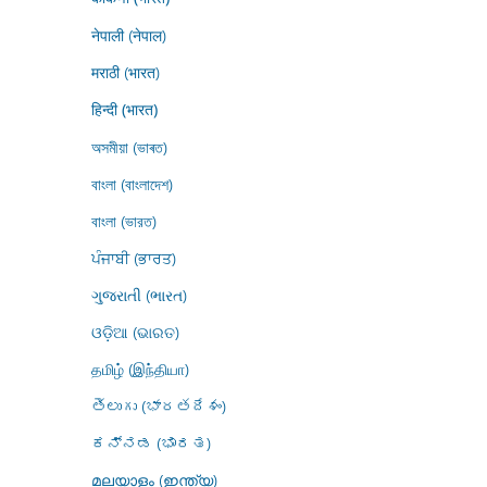
नेपाली (नेपाल)
मराठी (भारत)
हिन्दी (भारत)
অসমীয়া (ভাৰত)
বাংলা (বাংলাদেশ)
বাংলা (ভারত)
ਪੰਜਾਬੀ (ਭਾਰਤ)
ગુજરાતી (ભારત)
ଓଡ଼ିଆ (ଭାରତ)
தமிழ் (இந்தியா)
తెలుగు (భారతదేశం)
ಕನ್ನಡ (ಭಾರತ)
മലയാളം (ഇന്ത്യ)