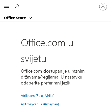
Prijavite
Microsoft
se
u
Office Store
svoj
račun
Office.com u
svijetu
Office.com dostupan je u raznim
državama/regijama. U nastavku
odaberite preferirani jezik.
Afrikaans (Suid-Afrika)
Azərbaycan (Azərbaycan)