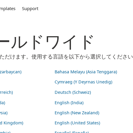
mplates
Support
m ワールドワイド
ご利用いただけます。使用する言語を以下から選択してくださ
zərbaycan)
Bahasa Melayu (Asia Tenggara)
Cymraeg (Y Deyrnas Unedig)
rreich)
Deutsch (Schweiz)
da)
English (India)
sia)
English (New Zealand)
ed Kingdom)
English (United States)
mbia)
Español (España)