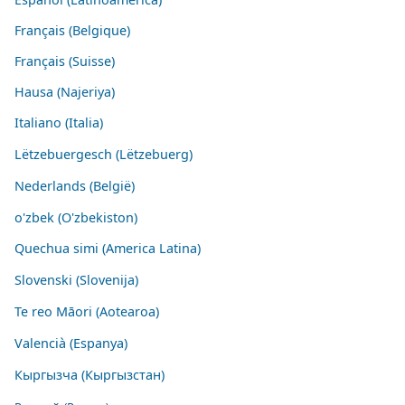
Français (Belgique)
Français (Suisse)
Hausa (Najeriya)
Italiano (Italia)
Lëtzebuergesch (Lëtzebuerg)
Nederlands (België)
o'zbek (O'zbekiston)
Quechua simi (America Latina)
Slovenski (Slovenija)
Te reo Māori (Aotearoa)
Valencià (Espanya)
Кыргызча (Кыргызстан)