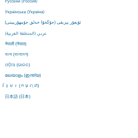
Русский (Россия)
Українська (Україна)
ئۇيغۇر يېزىقى (جۇڭخۇا خەلق جۇمھۇرىيىتى)
عربي (المنطقة العربية)
नेपाली (नेपाल)
বাংলা (বাংলাদেশ)
ଓଡ଼ିଆ (ଭାରତ)
മലയാളം (ഇന്ത്യ)
ខ្មែរ (កម្ពុជា)
日本語 (日本)