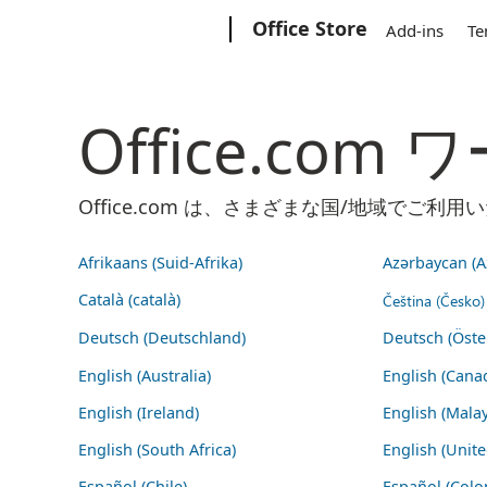
Microsoft
Office Store
Add-ins
Te
Office.co
Office.com は、さまざまな国/地域で
Afrikaans (Suid-Afrika)
Azərbaycan (A
Català (català)
Čeština (Česko)
Deutsch (Deutschland)
Deutsch (Öste
English (Australia)
English (Cana
English (Ireland)
English (Malay
English (South Africa)
English (Unit
Español (Chile)
Español (Colo