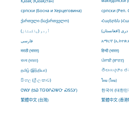
Қазақ (Қазақстан)
македонски (
српски (Босна и Херцеговина)
српски (Реп. 
ქართული (საქართველო)
Հայերեն (Հ
درى (افغانستان)
اُردو (پاکستان)
فارسى
አማርኛ (ኢትዮጵያ
मराठी (भारत)
हिन्दी (भारत)
বাংলা (ভারত)
ਪੰਜਾਬੀ (ਭਾਰਤ)
தமிழ் (இந்தியா)
తెలుగు (భారతద
සිංහල (ශ්‍රී ලංකාව)
ไทย (ไทย)
ᏣᎳᎩ (ᏌᏊ ᎢᏳᎾᎵᏍᏔᏅ ᏍᎦᏚᎩ)
한국어 (대한민
繁體中文 (台灣)
繁體中文 (香港