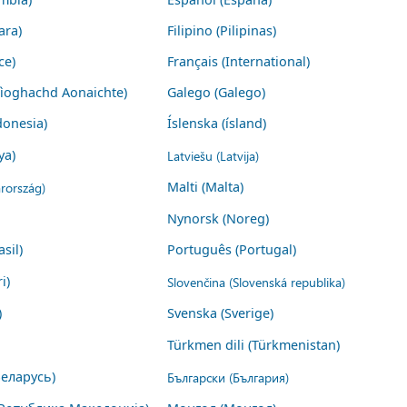
ara)
Filipino (Pilipinas)
ce)
Français (International)
Rìoghachd Aonaichte)
Galego (Galego)
donesia)
Íslenska (ísland)
ya)
Latviešu (Latvija)
rország)
Malti (Malta)
Nynorsk (Noreg)
sil)
Português (Portugal)
i)
Slovenčina (Slovenská republika)
)
Svenska (Sverige)
Türkmen dili (Türkmenistan)
Беларусь)
Български (България)