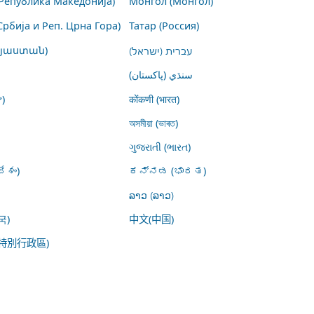
Република Македонија)
Монгол (Монгол)
Србија и Реп. Црна Гора)
Татар (Россия)
այաստան)
עברית (ישראל)
سنڌي (پاکستان)
)
कोंकणी (भारत)
অসমীয়া (ভাৰত)
ગુજરાતી (ભારત)
ేశం)
ಕನ್ನಡ (ಭಾರತ)
ລາວ (ລາວ)
국)
中文(中国)
特別行政區)