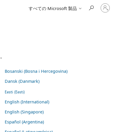
ア
すべての Microsoft 製品
カ
ウ
ン
ト
に
サ
イ
ン
イ
い。
ン
す
る
Bosanski (Bosna i Hercegovina)
Dansk (Danmark)
Eesti (Eesti)
English (International)
English (Singapore)
Español (Argentina)
Español (Latinoamérica)