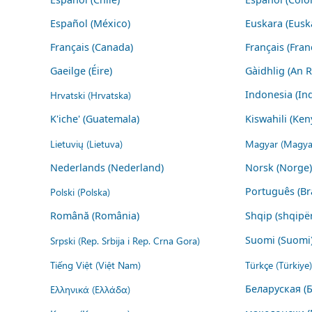
Español (México)
Euskara (Eusk
Français (Canada)
Français (Fran
Gaeilge (Éire)
Gàidhlig (An 
Hrvatski (Hrvatska)
Indonesia (In
K'iche' (Guatemala)
Kiswahili (Ken
Lietuvių (Lietuva)
Magyar (Magya
Nederlands (Nederland)
Norsk (Norge)
Polski (Polska)
Português (Bra
Română (România)
Shqip (shqipër
Srpski (Rep. Srbija i Rep. Crna Gora)
Suomi (Suomi
Tiếng Việt (Việt Nam)
Türkçe (Türkiye)
Ελληνικά (Ελλάδα)
Беларуская (