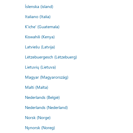
Íslenska (ísland)
Italiano (Italia)
K'iche' (Guatemala)
Kiswahili (Kenya)
Latviešu (Latvija)
Lëtzebuergesch (Lëtzebuerg)
Lietuvių (Lietuva)
Magyar (Magyarország)
Malti (Malta)
Nederlands (België)
Nederlands (Nederland)
Norsk (Norge)
Nynorsk (Noreg)