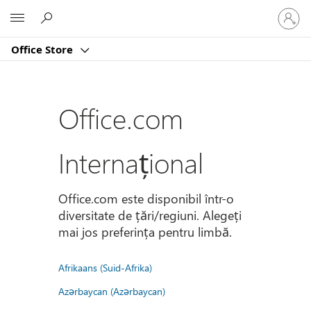
Conectaț
Microsoft
vă
la
Office Store
contul
dvs.
Office.com
Internațional
Office.com este disponibil într-o
diversitate de țări/regiuni. Alegeți
mai jos preferința pentru limbă.
Afrikaans (Suid-Afrika)
Azərbaycan (Azərbaycan)