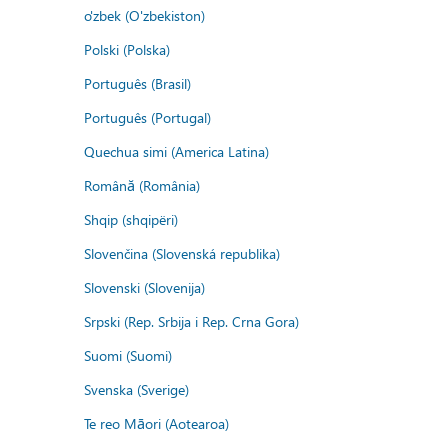
o'zbek (O'zbekiston)
Polski (Polska)
Português (Brasil)
Português (Portugal)
Quechua simi (America Latina)
Română (România)
Shqip (shqipëri)
Slovenčina (Slovenská republika)
Slovenski (Slovenija)
Srpski (Rep. Srbija i Rep. Crna Gora)
Suomi (Suomi)
Svenska (Sverige)
Te reo Māori (Aotearoa)