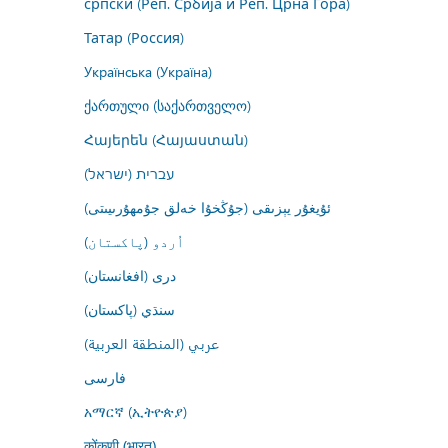
српски (Реп. Србија и Реп. Црна Гора)
Татар (Россия)
Українська (Україна)
ქართული (საქართველო)
Հայերեն (Հայաստան)
עברית (ישראל)
ئۇيغۇر يېزىقى (جۇڭخۇا خەلق جۇمھۇرىيىتى)
اُردو (پاکستان)
درى (افغانستان)
سنڌي (پاکستان)
عربي (المنطقة العربية)
فارسى
አማርኛ (ኢትዮጵያ)
कोंकणी (भारत)