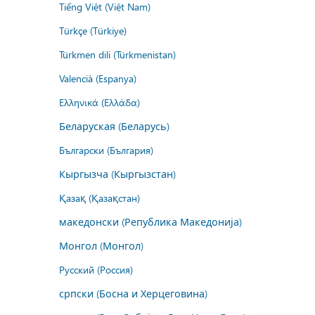
Tiếng Việt (Việt Nam)
Türkçe (Türkiye)
Türkmen dili (Türkmenistan)
Valencià (Espanya)
Ελληνικά (Ελλάδα)
Беларуская (Беларусь)
Български (България)
Кыргызча (Кыргызстан)
Қазақ (Қазақстан)
македонски (Република Македонија)
Монгол (Монгол)
Русский (Россия)
српски (Босна и Херцеговина)