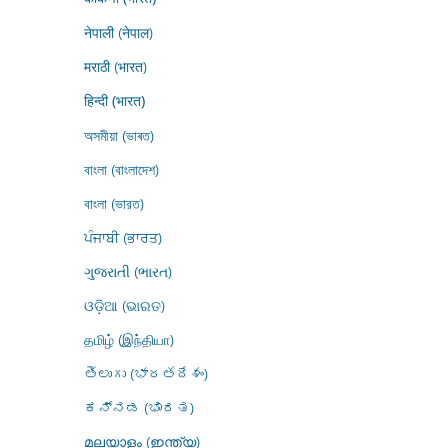
नेपाली (नेपाल)
मराठी (भारत)
हिन्दी (भारत)
অসমীয়া (ভাৰত)
বাংলা (বাংলাদেশ)
বাংলা (ভারত)
ਪੰਜਾਬੀ (ਭਾਰਤ)
ગુજરાતી (ભારત)
ଓଡ଼ିଆ (ଭାରତ)
தமிழ் (இந்தியா)
తెలుగు (భారతదేశం)
ಕನ್ನಡ (ಭಾರತ)
മലയാളം (ഇന്ത്യ)