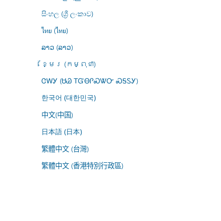
සිංහල (ශ්‍රී ලංකාව)
ไทย (ไทย)
ລາວ (ລາວ)
ខ្មែរ (កម្ពុជា)
ᏣᎳᎩ (ᏌᏊ ᎢᏳᎾᎵᏍᏔᏅ ᏍᎦᏚᎩ)
한국어 (대한민국)
中文(中国)
日本語 (日本)
繁體中文 (台灣)
繁體中文 (香港特別行政區)