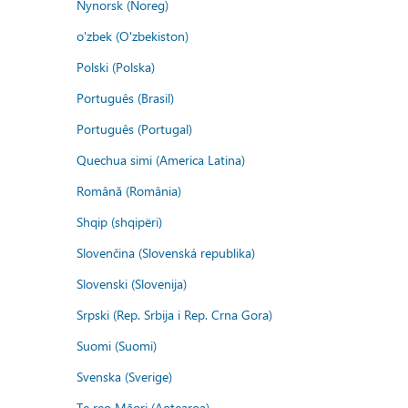
Nynorsk (Noreg)
o'zbek (O'zbekiston)
Polski (Polska)
Português (Brasil)
Português (Portugal)
Quechua simi (America Latina)
Română (România)
Shqip (shqipëri)
Slovenčina (Slovenská republika)
Slovenski (Slovenija)
Srpski (Rep. Srbija i Rep. Crna Gora)
Suomi (Suomi)
Svenska (Sverige)
Te reo Māori (Aotearoa)