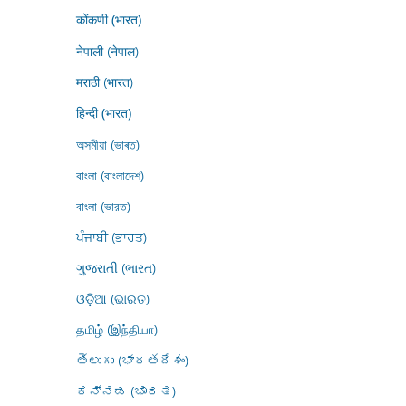
कोंकणी (भारत)
नेपाली (नेपाल)
मराठी (भारत)
हिन्दी (भारत)
অসমীয়া (ভাৰত)
বাংলা (বাংলাদেশ)
বাংলা (ভারত)
ਪੰਜਾਬੀ (ਭਾਰਤ)
ગુજરાતી (ભારત)
ଓଡ଼ିଆ (ଭାରତ)
தமிழ் (இந்தியா)
తెలుగు (భారతదేశం)
ಕನ್ನಡ (ಭಾರತ)