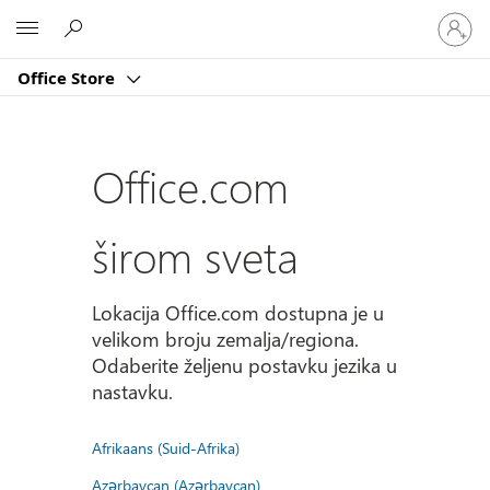
Prijavite
Microsoft
se
na
Office Store
nalog
Office.com
širom sveta
Lokacija Office.com dostupna je u
velikom broju zemalja/regiona.
Odaberite željenu postavku jezika u
nastavku.
Afrikaans (Suid-Afrika)
Azərbaycan (Azərbaycan)