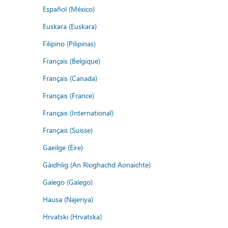
Español (México)
Euskara (Euskara)
Filipino (Pilipinas)
Français (Belgique)
Français (Canada)
Français (France)
Français (International)
Français (Suisse)
Gaeilge (Éire)
Gàidhlig (An Rìoghachd Aonaichte)
Galego (Galego)
Hausa (Najeriya)
Hrvatski (Hrvatska)