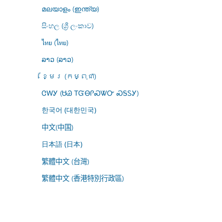
മലയാളം (ഇന്ത്യ)
සිංහල (ශ්‍රී ලංකාව)
ไทย (ไทย)
ລາວ (ລາວ)
ខ្មែរ (កម្ពុជា)
ᏣᎳᎩ (ᏌᏊ ᎢᏳᎾᎵᏍᏔᏅ ᏍᎦᏚᎩ)
한국어 (대한민국)
中文(中国)
日本語 (日本)
繁體中文 (台灣)
繁體中文 (香港特別行政區)