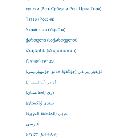
српски (Реп. Србија и Реп. Црна Гора)
Татар (Россия)
Українська (Україна)
ქართული (საქართველო)
Հայերեն (Հայաստան)
עברית (ישראל)
ئۇيغۇر يېزىقى (جۇڭخۇا خەلق جۇمھۇرىيىتى)
اُردو (پاکستان)
درى (افغانستان)
سنڌي (پاکستان)
عربي (المنطقة العربية)
فارسى
አማርኛ (ኢትዮጵያ)