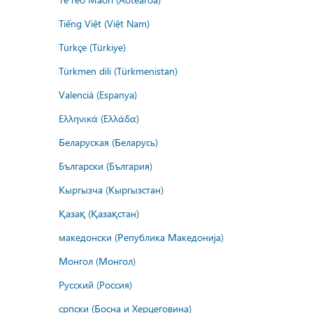
Tiếng Việt (Việt Nam)
Türkçe (Türkiye)
Türkmen dili (Türkmenistan)
Valencià (Espanya)
Ελληνικά (Ελλάδα)
Беларуская (Беларусь)
Български (България)
Кыргызча (Кыргызстан)
Қазақ (Қазақстан)
македонски (Република Македонија)
Монгол (Монгол)
Русский (Россия)
српски (Босна и Херцеговина)