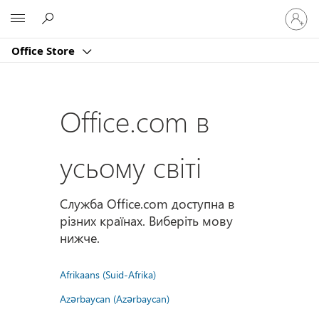
Увійдіт
Microsoft
у
свій
Office Store
обліко
запис
Office.com в
усьому світі
Служба Office.com доступна в
різних країнах. Виберіть мову
нижче.
Afrikaans (Suid-Afrika)
Azərbaycan (Azərbaycan)