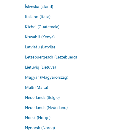
Íslenska (ísland)
Italiano (Italia)
K'iche' (Guatemala)
Kiswahili (Kenya)
Latviešu (Latvija)
Lëtzebuergesch (Lëtzebuerg)
Lietuvių (Lietuva)
Magyar (Magyarország)
Malti (Malta)
Nederlands (België)
Nederlands (Nederland)
Norsk (Norge)
Nynorsk (Noreg)