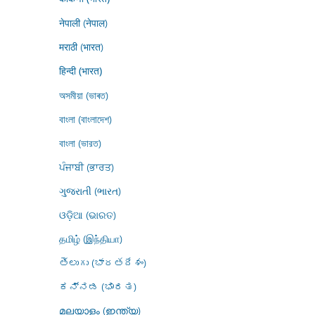
नेपाली (नेपाल)
मराठी (भारत)
हिन्दी (भारत)
অসমীয়া (ভাৰত)
বাংলা (বাংলাদেশ)
বাংলা (ভারত)
ਪੰਜਾਬੀ (ਭਾਰਤ)
ગુજરાતી (ભારત)
ଓଡ଼ିଆ (ଭାରତ)
தமிழ் (இந்தியா)
తెలుగు (భారతదేశం)
ಕನ್ನಡ (ಭಾರತ)
മലയാളം (ഇന്ത്യ)