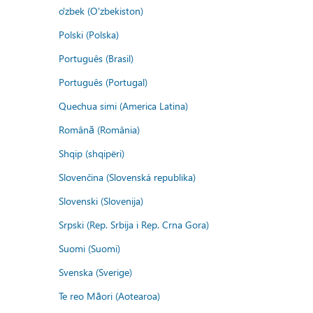
o'zbek (O'zbekiston)
Polski (Polska)
Português (Brasil)
Português (Portugal)
Quechua simi (America Latina)
Română (România)
Shqip (shqipëri)
Slovenčina (Slovenská republika)
Slovenski (Slovenija)
Srpski (Rep. Srbija i Rep. Crna Gora)
Suomi (Suomi)
Svenska (Sverige)
Te reo Māori (Aotearoa)