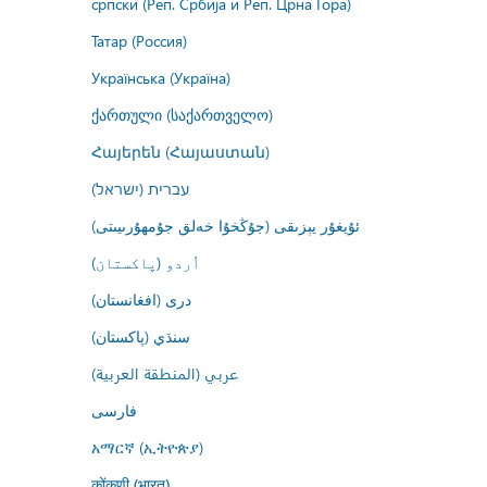
српски (Реп. Србија и Реп. Црна Гора)
Татар (Россия)
Українська (Україна)
ქართული (საქართველო)
Հայերեն (Հայաստան)
עברית (ישראל)
ئۇيغۇر يېزىقى (جۇڭخۇا خەلق جۇمھۇرىيىتى)
اُردو (پاکستان)
درى (افغانستان)
سنڌي (پاکستان)
عربي (المنطقة العربية)
فارسى
አማርኛ (ኢትዮጵያ)
कोंकणी (भारत)