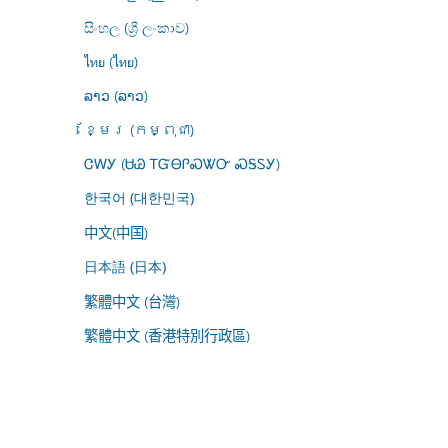
සිංහල (ශ්‍රී ලංකාව)
ไทย (ไทย)
ລາວ (ລາວ)
ខ្មែរ (កម្ពុជា)
ᏣᎳᎩ (ᏌᏊ ᎢᏳᎾᎵᏍᏔᏅ ᏍᎦᏚᎩ)
한국어 (대한민국)
中文(中国)
日本語 (日本)
繁體中文 (台灣)
繁體中文 (香港特別行政區)