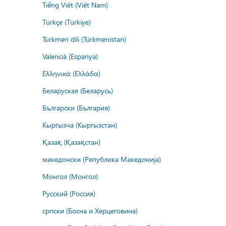
Tiếng Việt (Việt Nam)
Türkçe (Türkiye)
Türkmen dili (Türkmenistan)
Valencià (Espanya)
Ελληνικά (Ελλάδα)
Беларуская (Беларусь)
Български (България)
Кыргызча (Кыргызстан)
Қазақ (Қазақстан)
македонски (Република Македонија)
Монгол (Монгол)
Русский (Россия)
српски (Босна и Херцеговина)