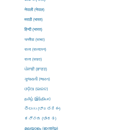
नेपाली (नेपाल)
मराठी (भारत)
हिन्दी (भारत)
অসমীয়া (ভাৰত)
বাংলা (বাংলাদেশ)
বাংলা (ভারত)
ਪੰਜਾਬੀ (ਭਾਰਤ)
ગુજરાતી (ભારત)
ଓଡ଼ିଆ (ଭାରତ)
தமிழ் (இந்தியா)
తెలుగు (భారతదేశం)
ಕನ್ನಡ (ಭಾರತ)
മലയാളം (ഇന്ത്യ)