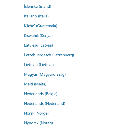
Íslenska (ísland)
Italiano (Italia)
K'iche' (Guatemala)
Kiswahili (Kenya)
Latviešu (Latvija)
Lëtzebuergesch (Lëtzebuerg)
Lietuvių (Lietuva)
Magyar (Magyarország)
Malti (Malta)
Nederlands (België)
Nederlands (Nederland)
Norsk (Norge)
Nynorsk (Noreg)