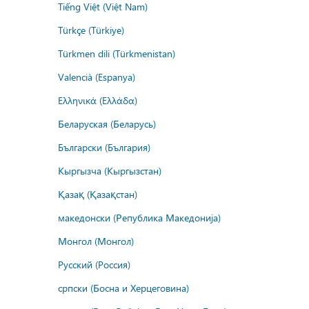
Tiếng Việt (Việt Nam)
Türkçe (Türkiye)
Türkmen dili (Türkmenistan)
Valencià (Espanya)
Ελληνικά (Ελλάδα)
Беларуская (Беларусь)
Български (България)
Кыргызча (Кыргызстан)
Қазақ (Қазақстан)
македонски (Република Македонија)
Монгол (Монгол)
Русский (Россия)
српски (Босна и Херцеговина)