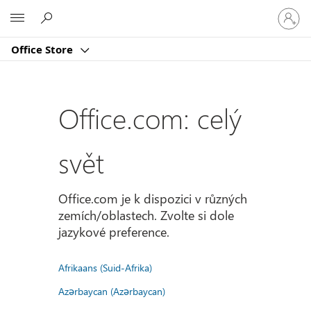
Přihlast
Microsoft
se
ke
Office Store
svému
účtu
Office.com: celý
svět
Office.com je k dispozici v různých
zemích/oblastech. Zvolte si dole
jazykové preference.
Afrikaans (Suid-Afrika)
Azərbaycan (Azərbaycan)