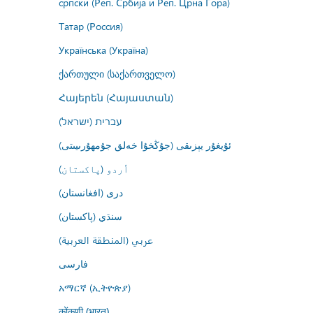
српски (Реп. Србија и Реп. Црна Гора)
Татар (Россия)
Українська (Україна)
ქართული (საქართველო)
Հայերեն (Հայաստան)
עברית (ישראל)
ئۇيغۇر يېزىقى (جۇڭخۇا خەلق جۇمھۇرىيىتى)
اُردو (پاکستان)
درى (افغانستان)
سنڌي (پاکستان)
عربي (المنطقة العربية)
فارسى
አማርኛ (ኢትዮጵያ)
कोंकणी (भारत)