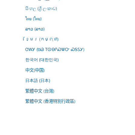
සිංහල (ශ්‍රී ලංකාව)
ไทย (ไทย)
ລາວ (ລາວ)
ខ្មែរ (កម្ពុជា)
ᏣᎳᎩ (ᏌᏊ ᎢᏳᎾᎵᏍᏔᏅ ᏍᎦᏚᎩ)
한국어 (대한민국)
中文(中国)
日本語 (日本)
繁體中文 (台灣)
繁體中文 (香港特別行政區)