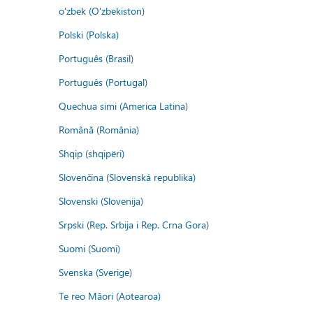
o'zbek (O'zbekiston)
Polski (Polska)
Português (Brasil)
Português (Portugal)
Quechua simi (America Latina)
Română (România)
Shqip (shqipëri)
Slovenčina (Slovenská republika)
Slovenski (Slovenija)
Srpski (Rep. Srbija i Rep. Crna Gora)
Suomi (Suomi)
Svenska (Sverige)
Te reo Māori (Aotearoa)