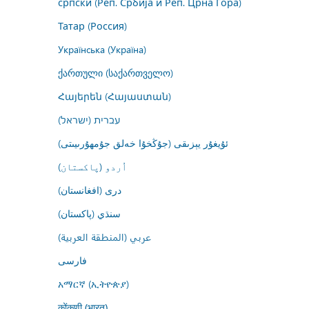
српски (Реп. Србија и Реп. Црна Гора)
Татар (Россия)
Українська (Україна)
ქართული (საქართველო)
Հայերեն (Հայաստան)
עברית (ישראל)
ئۇيغۇر يېزىقى (جۇڭخۇا خەلق جۇمھۇرىيىتى)
اُردو (پاکستان)
درى (افغانستان)
سنڌي (پاکستان)
عربي (المنطقة العربية)
فارسى
አማርኛ (ኢትዮጵያ)
कोंकणी (भारत)