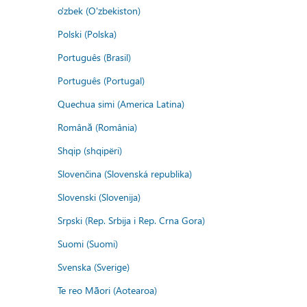
o'zbek (O'zbekiston)
Polski (Polska)
Português (Brasil)
Português (Portugal)
Quechua simi (America Latina)
Română (România)
Shqip (shqipëri)
Slovenčina (Slovenská republika)
Slovenski (Slovenija)
Srpski (Rep. Srbija i Rep. Crna Gora)
Suomi (Suomi)
Svenska (Sverige)
Te reo Māori (Aotearoa)