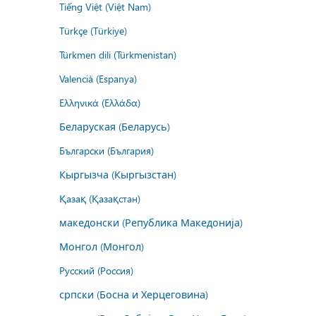
Tiếng Việt (Việt Nam)
Türkçe (Türkiye)
Türkmen dili (Türkmenistan)
Valencià (Espanya)
Ελληνικά (Ελλάδα)
Беларуская (Беларусь)
Български (България)
Кыргызча (Кыргызстан)
Қазақ (Қазақстан)
македонски (Република Македонија)
Монгол (Монгол)
Русский (Россия)
српски (Босна и Херцеговина)