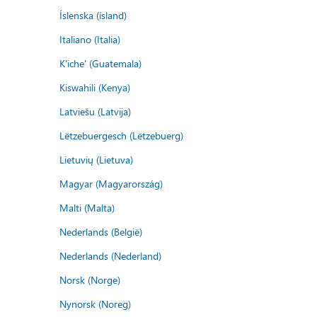
Íslenska (ísland)
Italiano (Italia)
K'iche' (Guatemala)
Kiswahili (Kenya)
Latviešu (Latvija)
Lëtzebuergesch (Lëtzebuerg)
Lietuvių (Lietuva)
Magyar (Magyarország)
Malti (Malta)
Nederlands (België)
Nederlands (Nederland)
Norsk (Norge)
Nynorsk (Noreg)