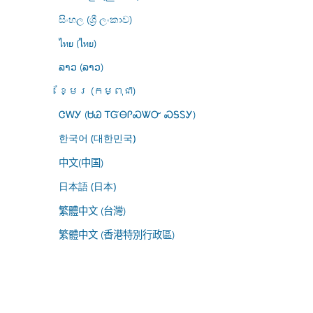
සිංහල (ශ්‍රී ලංකාව)
ไทย (ไทย)
ລາວ (ລາວ)
ខ្មែរ (កម្ពុជា)
ᏣᎳᎩ (ᏌᏊ ᎢᏳᎾᎵᏍᏔᏅ ᏍᎦᏚᎩ)
한국어 (대한민국)
中文(中国)
日本語 (日本)
繁體中文 (台灣)
繁體中文 (香港特別行政區)