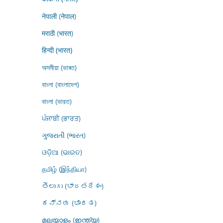
नेपाली (नेपाल)
मराठी (भारत)
हिन्दी (भारत)
অসমীয়া (ভাৰত)
বাংলা (বাংলাদেশ)
বাংলা (ভারত)
ਪੰਜਾਬੀ (ਭਾਰਤ)
ગુજરાતી (ભારત)
ଓଡ଼ିଆ (ଭାରତ)
தமிழ் (இந்தியா)
తెలుగు (భారతదేశం)
ಕನ್ನಡ (ಭಾರತ)
മലയാളം (ഇന്ത്യ)