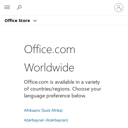
Sign
Microsoft
in
to
Office Store
your
account
Office.com
Worldwide
Office.com is available in a variety
of countries/regions. Choose your
language preference below.
Afrikaans (Suid-Afrika)
Azərbaycan (Azərbaycan)