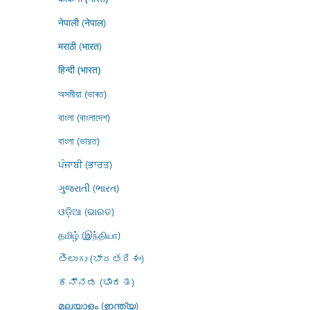
नेपाली (नेपाल)
मराठी (भारत)
हिन्दी (भारत)
অসমীয়া (ভাৰত)
বাংলা (বাংলাদেশ)
বাংলা (ভারত)
ਪੰਜਾਬੀ (ਭਾਰਤ)
ગુજરાતી (ભારત)
ଓଡ଼ିଆ (ଭାରତ)
தமிழ் (இந்தியா)
తెలుగు (భారతదేశం)
ಕನ್ನಡ (ಭಾರತ)
മലയാളം (ഇന്ത്യ)