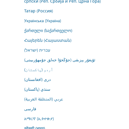
српски (Реп. Србија и Реп. Црна Гора)
Татар (Россия)
Українська (Україна)
ქართული (საქართველო)
Հայերեն (Հայաստան)
עברית (ישראל)
ئۇيغۇر يېزىقى (جۇڭخۇا خەلق جۇمھۇرىيىتى)
اُردو (پاکستان)
درى (افغانستان)
سنڌي (پاکستان)
عربي (المنطقة العربية)
فارسى
አማርኛ (ኢትዮጵያ)
कोंकणी (भारत)