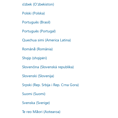
o'zbek (O'zbekiston)
Polski (Polska)
Português (Brasil)
Português (Portugal)
Quechua simi (America Latina)
Română (România)
Shqip (shqipëri)
Slovenčina (Slovenská republika)
Slovenski (Slovenija)
Srpski (Rep. Srbija i Rep. Crna Gora)
Suomi (Suomi)
Svenska (Sverige)
Te reo Māori (Aotearoa)