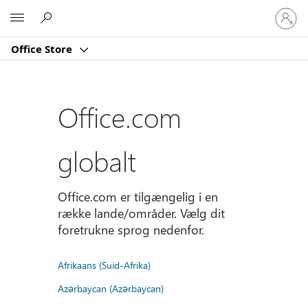
Log
Microsoft
på
din
Office Store
konto
Office.com
globalt
Office.com er tilgængelig i en
række lande/områder. Vælg dit
foretrukne sprog nedenfor.
Afrikaans (Suid-Afrika)
Azərbaycan (Azərbaycan)