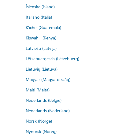
Íslenska (ísland)
Italiano (Italia)
K'iche' (Guatemala)
Kiswahili (Kenya)
Latviešu (Latvija)
Lëtzebuergesch (Lëtzebuerg)
Lietuvių (Lietuva)
Magyar (Magyarország)
Malti (Malta)
Nederlands (België)
Nederlands (Nederland)
Norsk (Norge)
Nynorsk (Noreg)