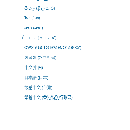
සිංහල (ශ්‍රී ලංකාව)
ไทย (ไทย)
ລາວ (ລາວ)
ខ្មែរ (កម្ពុជា)
ᏣᎳᎩ (ᏌᏊ ᎢᏳᎾᎵᏍᏔᏅ ᏍᎦᏚᎩ)
한국어 (대한민국)
中文(中国)
日本語 (日本)
繁體中文 (台灣)
繁體中文 (香港特別行政區)