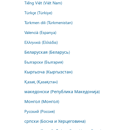
Tiếng Việt (Việt Nam)
Türkçe (Türkiye)
Türkmen dili (Türkmenistan)
Valencià (Espanya)
Ελληνικά (Ελλάδα)
Беларуская (Беларусь)
Български (България)
Кыргызча (Кыргызстан)
Қазақ (Қазақстан)
македонски (Република Македонија)
Монгол (Монгол)
Русский (Россия)
српски (Босна и Херцеговина)