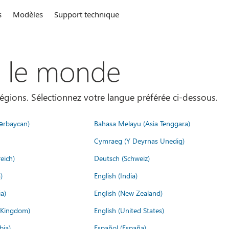
s
Modèles
Support technique
s le monde
égions. Sélectionnez votre langue préférée ci-dessous.
ərbaycan)
Bahasa Melayu (Asia Tenggara)
Cymraeg (Y Deyrnas Unedig)
eich)
Deutsch (Schweiz)
)
English (India)
a)
English (New Zealand)
d Kingdom)
English (United States)
bia)
Español (España)