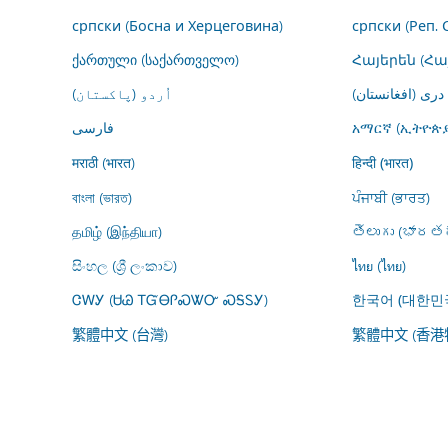
српски (Босна и Херцеговина)
српски (Реп. 
ქართული (საქართველო)
Հայերեն (Հ
درى (افغانستان)
اُردو (پاکستان)
فارسى
አማርኛ (ኢትዮጵያ
मराठी (भारत)
हिन्दी (भारत)
বাংলা (ভারত)
ਪੰਜਾਬੀ (ਭਾਰਤ)
தமிழ் (இந்தியா)
తెలుగు (భారతద
සිංහල (ශ්‍රී ලංකාව)
ไทย (ไทย)
ᏣᎳᎩ (ᏌᏊ ᎢᏳᎾᎵᏍᏔᏅ ᏍᎦᏚᎩ)
한국어 (대한민
繁體中文 (台灣)
繁體中文 (香港