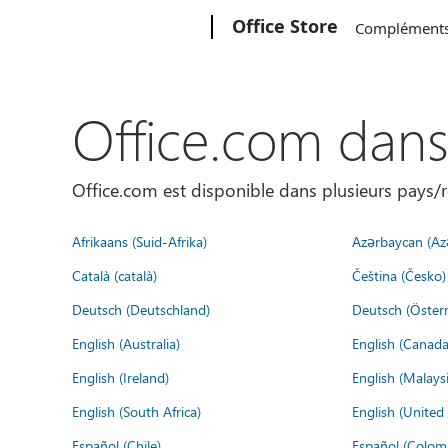
Microsoft
Office Store
Complément
Office.com dan
Office.com est disponible dans plusieurs pays/r
Afrikaans (Suid-Afrika)
Azərbaycan (Az
Català (català)
Čeština (Česko)
Deutsch (Deutschland)
Deutsch (Österr
English (Australia)
English (Canada
English (Ireland)
English (Malaysi
English (South Africa)
English (Unite
Español (Chile)
Español (Colom