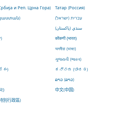
Србија и Реп. Црна Гора)
Татар (Россия)
այաստան)
עברית (ישראל)
سنڌي (پاکستان)
)
कोंकणी (भारत)
অসমীয়া (ভাৰত)
ગુજરાતી (ભારત)
ేశం)
ಕನ್ನಡ (ಭಾರತ)
ລາວ (ລາວ)
中文(中国)
국)
特別行政區)