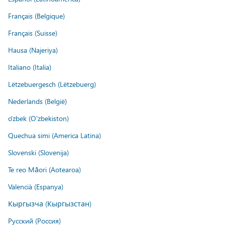
Français (Belgique)
Français (Suisse)
Hausa (Najeriya)
Italiano (Italia)
Lëtzebuergesch (Lëtzebuerg)
Nederlands (België)
o'zbek (O'zbekiston)
Quechua simi (America Latina)
Slovenski (Slovenija)
Te reo Māori (Aotearoa)
Valencià (Espanya)
Кыргызча (Кыргызстан)
Русский (Россия)