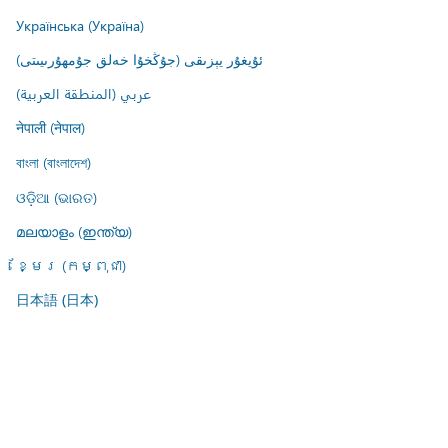
Українська (Україна)
ئۇيغۇر يېزىقى (جۇڭخۇا خەلق جۇمھۇرىيىتى)
عربي (المنطقة العربية)
नेपाली (नेपाल)
বাংলা (বাংলাদেশ)
ଓଡ଼ିଆ (ଭାରତ)
മലയാളം (ഇന്ത്യ)
ខ្មែរ (កម្ពុជា)
日本語 (日本)