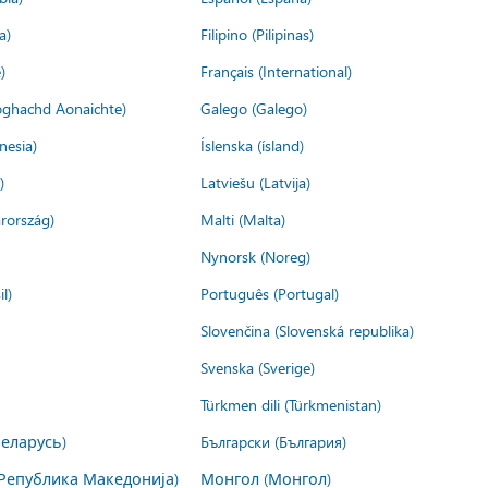
a)
Filipino (Pilipinas)
)
Français (International)
ìoghachd Aonaichte)
Galego (Galego)
nesia)
Íslenska (ísland)
)
Latviešu (Latvija)
rország)
Malti (Malta)
Nynorsk (Noreg)
l)
Português (Portugal)
Slovenčina (Slovenská republika)
Svenska (Sverige)
Türkmen dili (Türkmenistan)
Беларусь)
Български (България)
Република Македонија)
Монгол (Монгол)