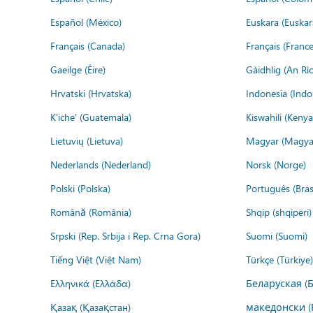
Español (México)
Euskara (Euskar
Français (Canada)
Français (France
Gaeilge (Éire)
Gàidhlig (An R
Hrvatski (Hrvatska)
Indonesia (Indo
K'iche' (Guatemala)
Kiswahili (Kenya
Lietuvių (Lietuva)
Magyar (Magya
Nederlands (Nederland)
Norsk (Norge)
Polski (Polska)
Português (Brasi
Română (România)
Shqip (shqipëri)
Srpski (Rep. Srbija i Rep. Crna Gora)
Suomi (Suomi)
Tiếng Việt (Việt Nam)
Türkçe (Türkiye)
Ελληνικά (Ελλάδα)
Беларуская (
Қазақ (Қазақстан)
македонски (