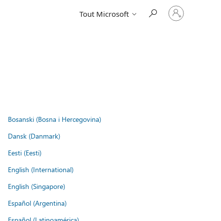
Connectez-
Tout Microsoft
vous
à
votre
compte
Bosanski (Bosna i Hercegovina)
Dansk (Danmark)
Eesti (Eesti)
English (International)
English (Singapore)
Español (Argentina)
Español (Latinoamérica)