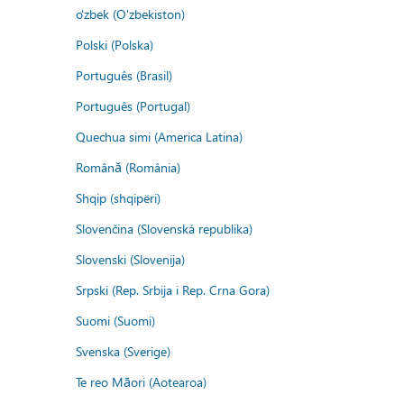
o'zbek (O'zbekiston)
Polski (Polska)
Português (Brasil)
Português (Portugal)
Quechua simi (America Latina)
Română (România)
Shqip (shqipëri)
Slovenčina (Slovenská republika)
Slovenski (Slovenija)
Srpski (Rep. Srbija i Rep. Crna Gora)
Suomi (Suomi)
Svenska (Sverige)
Te reo Māori (Aotearoa)