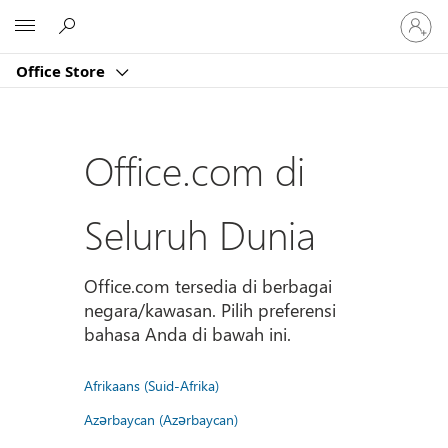
Masuk
Microsoft
ke
akun
Office Store
Anda
Office.com di
Seluruh Dunia
Office.com tersedia di berbagai
negara/kawasan. Pilih preferensi
bahasa Anda di bawah ini.
Afrikaans (Suid-Afrika)
Azərbaycan (Azərbaycan)