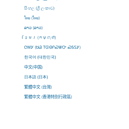
සිංහල (ශ්‍රී ලංකාව)
ไทย (ไทย)
ລາວ (ລາວ)
ខ្មែរ (កម្ពុជា)
ᏣᎳᎩ (ᏌᏊ ᎢᏳᎾᎵᏍᏔᏅ ᏍᎦᏚᎩ)
한국어 (대한민국)
中文(中国)
日本語 (日本)
繁體中文 (台灣)
繁體中文 (香港特別行政區)