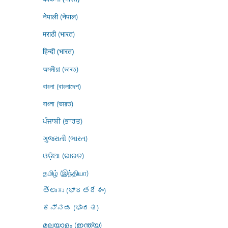
नेपाली (नेपाल)
मराठी (भारत)
हिन्दी (भारत)
অসমীয়া (ভাৰত)
বাংলা (বাংলাদেশ)
বাংলা (ভারত)
ਪੰਜਾਬੀ (ਭਾਰਤ)
ગુજરાતી (ભારત)
ଓଡ଼ିଆ (ଭାରତ)
தமிழ் (இந்தியா)
తెలుగు (భారతదేశం)
ಕನ್ನಡ (ಭಾರತ)
മലയാളം (ഇന്ത്യ)