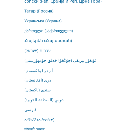
српски (Реп. Србија и Реп. Црна Гора)
Татар (Россия)
Українська (Україна)
ქართული (საქართველო)
Հայերեն (Հայաստան)
עברית (ישראל)
ئۇيغۇر يېزىقى (جۇڭخۇا خەلق جۇمھۇرىيىتى)
اُردو (پاکستان)
درى (افغانستان)
سنڌي (پاکستان)
عربي (المنطقة العربية)
فارسى
አማርኛ (ኢትዮጵያ)
कोंकणी (भारत)