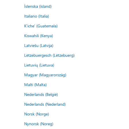
Íslenska (ísland)
Italiano (Italia)
K'iche' (Guatemala)
Kiswahili (Kenya)
Latviešu (Latvija)
Lëtzebuergesch (Lëtzebuerg)
Lietuvių (Lietuva)
Magyar (Magyarország)
Malti (Malta)
Nederlands (België)
Nederlands (Nederland)
Norsk (Norge)
Nynorsk (Noreg)