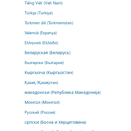
Tiếng Việt (Việt Nam)
Türkçe (Türkiye)
Türkmen dili (Türkmenistan)
Valencià (Espanya)
Ελληνικά (Ελλάδα)
Беларуская (Беларусь)
Български (България)
Кыргызча (Кыргызстан)
Қазақ (Қазақстан)
македонски (Република Македонија)
Монгол (Монгол)
Русский (Россия)
српски (Босна и Херцеговина)