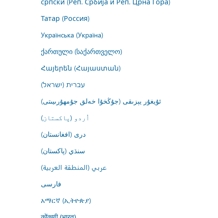
српски (Реп. Србија и Реп. Црна Гора)
Татар (Россия)
Українська (Україна)
ქართული (საქართველო)
Հայերեն (Հայաստան)
עברית (ישראל)
ئۇيغۇر يېزىقى (جۇڭخۇا خەلق جۇمھۇرىيىتى)
اُردو (پاکستان)
درى (افغانستان)
سنڌي (پاکستان)
عربي (المنطقة العربية)
فارسى
አማርኛ (ኢትዮጵያ)
कोंकणी (भारत)