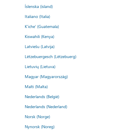
Íslenska (ísland)
Italiano (Italia)
K'iche' (Guatemala)
Kiswahili (Kenya)
Latviešu (Latvija)
Lëtzebuergesch (Lëtzebuerg)
Lietuvių (Lietuva)
Magyar (Magyarország)
Malti (Malta)
Nederlands (België)
Nederlands (Nederland)
Norsk (Norge)
Nynorsk (Noreg)