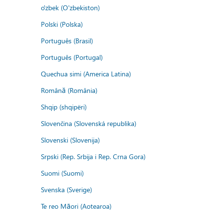
o'zbek (O'zbekiston)
Polski (Polska)
Português (Brasil)
Português (Portugal)
Quechua simi (America Latina)
Română (România)
Shqip (shqipëri)
Slovenčina (Slovenská republika)
Slovenski (Slovenija)
Srpski (Rep. Srbija i Rep. Crna Gora)
Suomi (Suomi)
Svenska (Sverige)
Te reo Māori (Aotearoa)