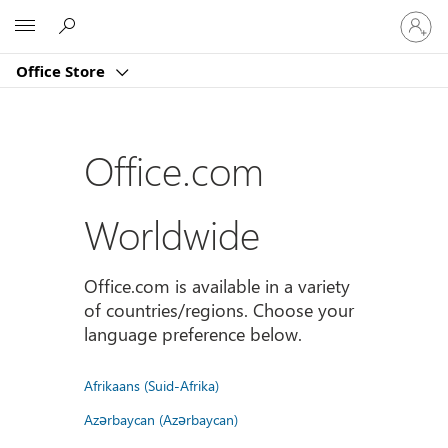
Sign
Microsoft
in
to
Office Store
your
account
Office.com
Worldwide
Office.com is available in a variety
of countries/regions. Choose your
language preference below.
Afrikaans (Suid-Afrika)
Azərbaycan (Azərbaycan)