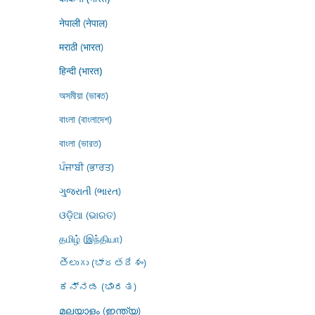
नेपाली (नेपाल)
मराठी (भारत)
हिन्दी (भारत)
অসমীয়া (ভাৰত)
বাংলা (বাংলাদেশ)
বাংলা (ভারত)
ਪੰਜਾਬੀ (ਭਾਰਤ)
ગુજરાતી (ભારત)
ଓଡ଼ିଆ (ଭାରତ)
தமிழ் (இந்தியா)
తెలుగు (భారతదేశం)
ಕನ್ನಡ (ಭಾರತ)
മലയാളം (ഇന്ത്യ)