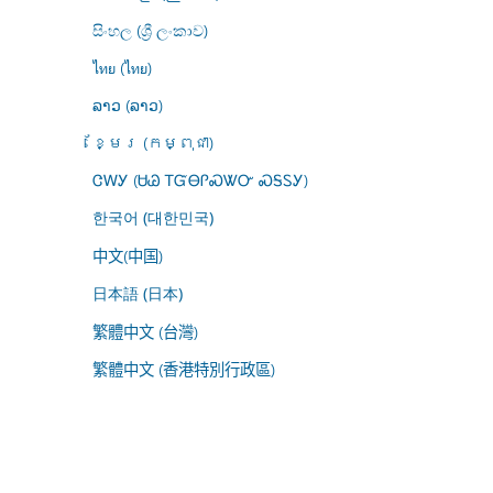
සිංහල (ශ්‍රී ලංකාව)
ไทย (ไทย)
ລາວ (ລາວ)
ខ្មែរ (កម្ពុជា)
ᏣᎳᎩ (ᏌᏊ ᎢᏳᎾᎵᏍᏔᏅ ᏍᎦᏚᎩ)
한국어 (대한민국)
中文(中国)
日本語 (日本)
繁體中文 (台灣)
繁體中文 (香港特別行政區)