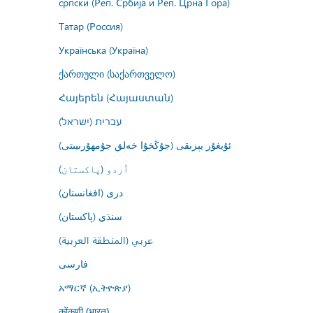
српски (Реп. Србија и Реп. Црна Гора)
Татар (Россия)
Українська (Україна)
ქართული (საქართველო)
Հայերեն (Հայաստան)
עברית (ישראל)
ئۇيغۇر يېزىقى (جۇڭخۇا خەلق جۇمھۇرىيىتى)
اُردو (پاکستان)
درى (افغانستان)
سنڌي (پاکستان)
عربي (المنطقة العربية)
فارسى
አማርኛ (ኢትዮጵያ)
कोंकणी (भारत)