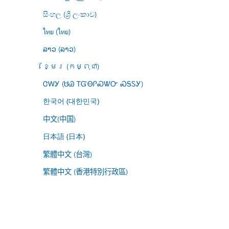
සිංහල (ශ්‍රී ලංකාව)
ไทย (ไทย)
ລາວ (ລາວ)
ខ្មែរ (កម្ពុជា)
ᏣᎳᎩ (ᏌᏊ ᎢᏳᎾᎵᏍᏔᏅ ᏍᎦᏚᎩ)
한국어 (대한민국)
中文(中国)
日本語 (日本)
繁體中文 (台灣)
繁體中文 (香港特別行政區)