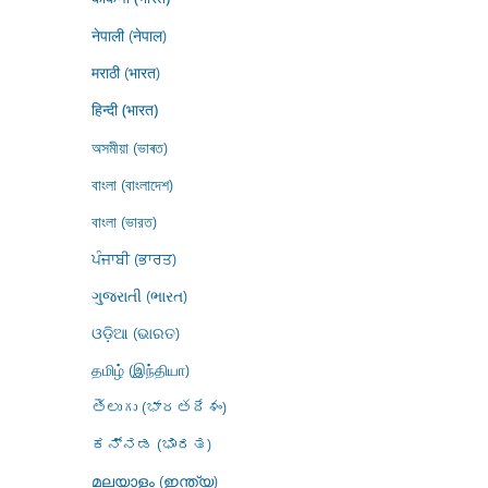
नेपाली (नेपाल)
मराठी (भारत)
हिन्दी (भारत)
অসমীয়া (ভাৰত)
বাংলা (বাংলাদেশ)
বাংলা (ভারত)
ਪੰਜਾਬੀ (ਭਾਰਤ)
ગુજરાતી (ભારત)
ଓଡ଼ିଆ (ଭାରତ)
தமிழ் (இந்தியா)
తెలుగు (భారతదేశం)
ಕನ್ನಡ (ಭಾರತ)
മലയാളം (ഇന്ത്യ)