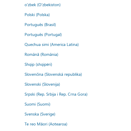
o'zbek (O'zbekiston)
Polski (Polska)
Português (Brasil)
Português (Portugal)
Quechua simi (America Latina)
Română (România)
Shqip (shqipëri)
Slovenčina (Slovenská republika)
Slovenski (Slovenija)
Srpski (Rep. Srbija i Rep. Crna Gora)
Suomi (Suomi)
Svenska (Sverige)
Te reo Māori (Aotearoa)