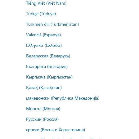
Tiếng Việt (Việt Nam)
Türkçe (Türkiye)
Türkmen dili (Türkmenistan)
Valencià (Espanya)
Ελληνικά (Ελλάδα)
Беларуская (Беларусь)
Български (България)
Кыргызча (Кыргызстан)
Қазақ (Қазақстан)
македонски (Република Македонија)
Монгол (Монгол)
Русский (Россия)
српски (Босна и Херцеговина)