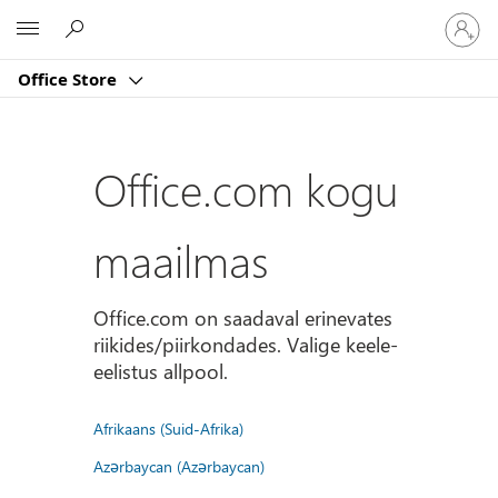
Logige
Microsoft
sisse
oma
Office Store
kontole
Office.com kogu
maailmas
Office.com on saadaval erinevates
riikides/piirkondades. Valige keele-
eelistus allpool.
Afrikaans (Suid-Afrika)
Azərbaycan (Azərbaycan)