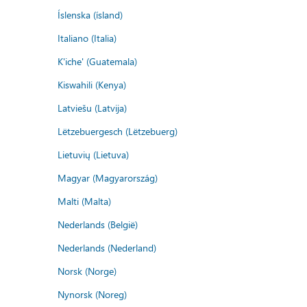
Íslenska (ísland)
Italiano (Italia)
K'iche' (Guatemala)
Kiswahili (Kenya)
Latviešu (Latvija)
Lëtzebuergesch (Lëtzebuerg)
Lietuvių (Lietuva)
Magyar (Magyarország)
Malti (Malta)
Nederlands (België)
Nederlands (Nederland)
Norsk (Norge)
Nynorsk (Noreg)