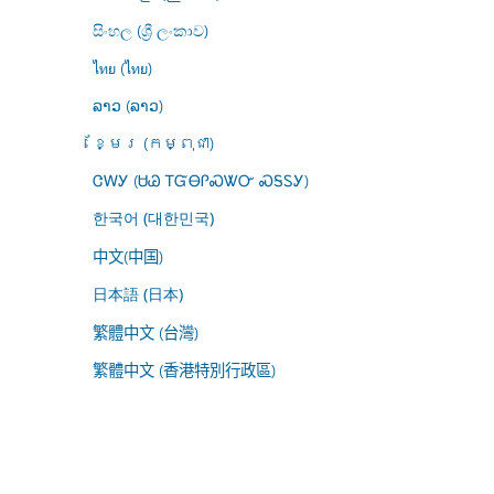
සිංහල (ශ්‍රී ලංකාව)
ไทย (ไทย)
ລາວ (ລາວ)
ខ្មែរ (កម្ពុជា)
ᏣᎳᎩ (ᏌᏊ ᎢᏳᎾᎵᏍᏔᏅ ᏍᎦᏚᎩ)
한국어 (대한민국)
中文(中国)
日本語 (日本)
繁體中文 (台灣)
繁體中文 (香港特別行政區)