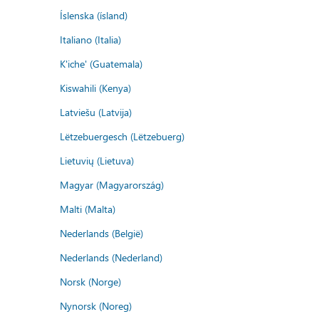
Íslenska (ísland)
Italiano (Italia)
K'iche' (Guatemala)
Kiswahili (Kenya)
Latviešu (Latvija)
Lëtzebuergesch (Lëtzebuerg)
Lietuvių (Lietuva)
Magyar (Magyarország)
Malti (Malta)
Nederlands (België)
Nederlands (Nederland)
Norsk (Norge)
Nynorsk (Noreg)