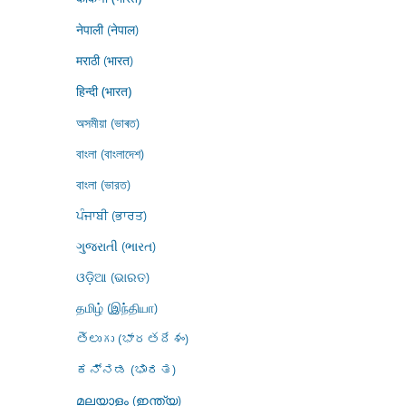
नेपाली (नेपाल)
मराठी (भारत)
हिन्दी (भारत)
অসমীয়া (ভাৰত)
বাংলা (বাংলাদেশ)
বাংলা (ভারত)
ਪੰਜਾਬੀ (ਭਾਰਤ)
ગુજરાતી (ભારત)
ଓଡ଼ିଆ (ଭାରତ)
தமிழ் (இந்தியா)
తెలుగు (భారతదేశం)
ಕನ್ನಡ (ಭಾರತ)
മലയാളം (ഇന്ത്യ)