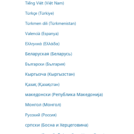
Tiếng Việt (Việt Nam)
Türkçe (Türkiye)
Türkmen dili (Türkmenistan)
Valencià (Espanya)
Ελληνικά (Ελλάδα)
Беларуская (Беларусь)
Български (България)
Кыргызча (Кыргызстан)
Қазақ (Қазақстан)
македонски (Република Македонија)
Монгол (Монгол)
Русский (Россия)
српски (Босна и Херцеговина)