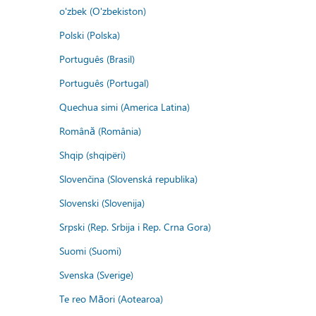
o'zbek (O'zbekiston)
Polski (Polska)
Português (Brasil)
Português (Portugal)
Quechua simi (America Latina)
Română (România)
Shqip (shqipëri)
Slovenčina (Slovenská republika)
Slovenski (Slovenija)
Srpski (Rep. Srbija i Rep. Crna Gora)
Suomi (Suomi)
Svenska (Sverige)
Te reo Māori (Aotearoa)