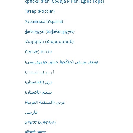
српски (Реп. Србија и Реп. Црна Гора)
Татар (Россия)
Українська (Україна)
ქართული (საქართველო)
Հայերեն (Հայաստան)
עברית (ישראל)
ئۇيغۇر يېزىقى (جۇڭخۇا خەلق جۇمھۇرىيىتى)
اُردو (پاکستان)
درى (افغانستان)
سنڌي (پاکستان)
عربي (المنطقة العربية)
فارسى
አማርኛ (ኢትዮጵያ)
कोंकणी (भारत)