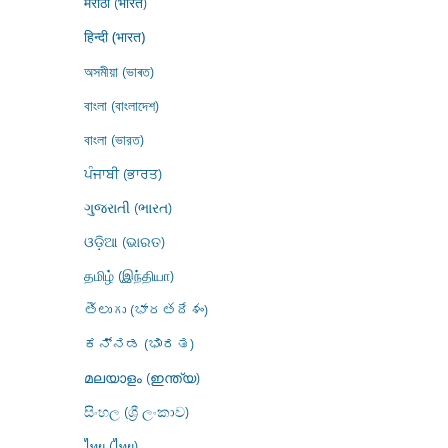
मराठी (भारत)
हिन्दी (भारत)
অসমীয়া (ভাৰত)
বাংলা (বাংলাদেশ)
বাংলা (ভারত)
ਪੰਜਾਬੀ (ਭਾਰਤ)
ગુજરાતી (ભારત)
ଓଡ଼ିଆ (ଭାରତ)
தமிழ் (இந்தியா)
తెలుగు (భారతదేశం)
ಕನ್ನಡ (ಭಾರತ)
മലയാളം (ഇന്ത്യ)
සිංහල (ශ්‍රී ලංකාව)
ไทย (ไทย)