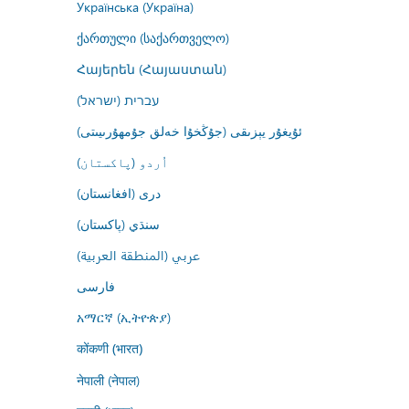
Українська (Україна)
ქართული (საქართველო)
Հայերեն (Հայաստան)
עברית (ישראל)
ئۇيغۇر يېزىقى (جۇڭخۇا خەلق جۇمھۇرىيىتى)
اُردو (پاکستان)
درى (افغانستان)
سنڌي (پاکستان)
عربي (المنطقة العربية)
فارسى
አማርኛ (ኢትዮጵያ)
कोंकणी (भारत)
नेपाली (नेपाल)