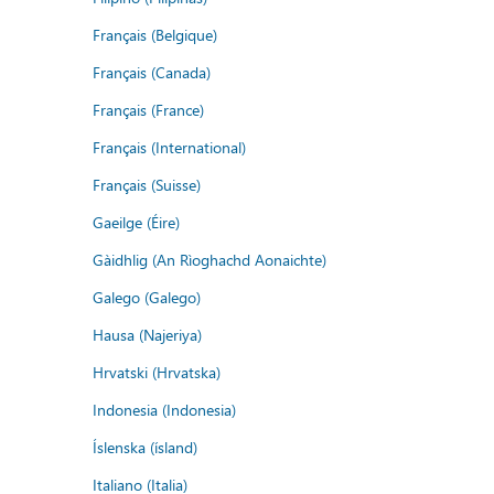
Français (Belgique)
Français (Canada)
Français (France)
Français (International)
Français (Suisse)
Gaeilge (Éire)
Gàidhlig (An Rìoghachd Aonaichte)
Galego (Galego)
Hausa (Najeriya)
Hrvatski (Hrvatska)
Indonesia (Indonesia)
Íslenska (ísland)
Italiano (Italia)