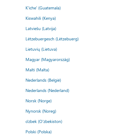
K'iche' (Guatemala)
Kiswahili (Kenya)
Latviešu (Latvija)
Lëtzebuergesch (Lëtzebuerg)
Lietuvių (Lietuva)
Magyar (Magyarország)
Malti (Malta)
Nederlands (België)
Nederlands (Nederland)
Norsk (Norge)
Nynorsk (Noreg)
o'zbek (O'zbekiston)
Polski (Polska)