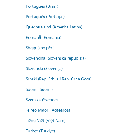
Português (Brasil)
Português (Portugal)
Quechua simi (America Latina)
Română (România)
Shqip (shqipëri)
Slovenčina (Slovenská republika)
Slovenski (Slovenija)
Srpski (Rep. Srbija i Rep. Crna Gora)
Suomi (Suomi)
Svenska (Sverige)
Te reo Māori (Aotearoa)
Tiếng Việt (Việt Nam)
Türkçe (Türkiye)