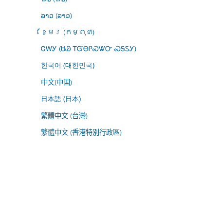
ລາວ (ລາວ)
ខ្មែរ (កម្ពុជា)
ᏣᎳᎩ (ᏌᏊ ᎢᏳᎾᎵᏍᏔᏅ ᏍᎦᏚᎩ)
한국어 (대한민국)
中文(中国)
日本語 (日本)
繁體中文 (台灣)
繁體中文 (香港特別行政區)