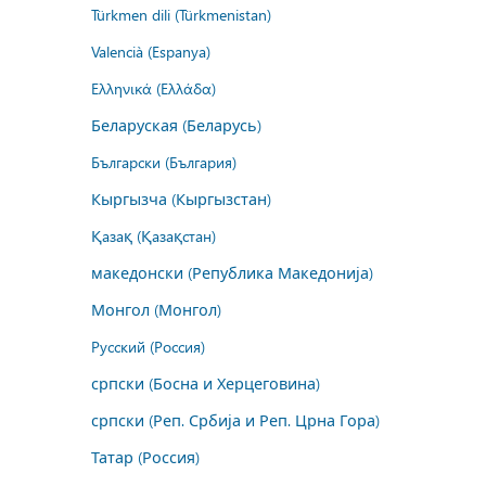
Türkmen dili (Türkmenistan)
Valencià (Espanya)
Ελληνικά (Ελλάδα)
Беларуская (Беларусь)
Български (България)
Кыргызча (Кыргызстан)
Қазақ (Қазақстан)
македонски (Република Македонија)
Монгол (Монгол)
Русский (Россия)
српски (Босна и Херцеговина)
српски (Реп. Србија и Реп. Црна Гора)
Татар (Россия)