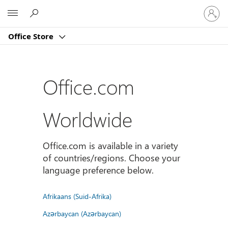
Sign
Microsoft
in
to
Office Store
your
account
Office.com
Worldwide
Office.com is available in a variety
of countries/regions. Choose your
language preference below.
Afrikaans (Suid-Afrika)
Azərbaycan (Azərbaycan)