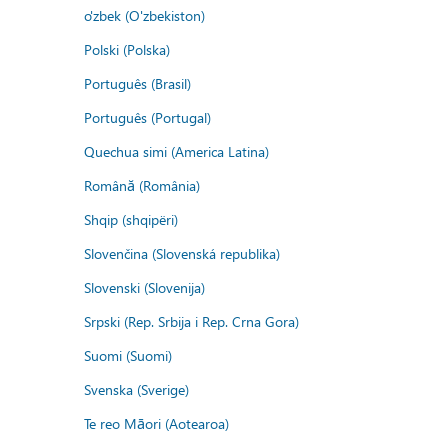
o'zbek (O'zbekiston)
Polski (Polska)
Português (Brasil)
Português (Portugal)
Quechua simi (America Latina)
Română (România)
Shqip (shqipëri)
Slovenčina (Slovenská republika)
Slovenski (Slovenija)
Srpski (Rep. Srbija i Rep. Crna Gora)
Suomi (Suomi)
Svenska (Sverige)
Te reo Māori (Aotearoa)