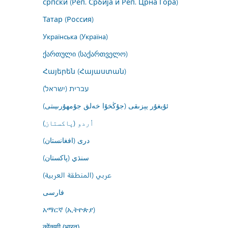
српски (Реп. Србија и Реп. Црна Гора)
Татар (Россия)
Українська (Україна)
ქართული (საქართველო)
Հայերեն (Հայաստան)
עברית (ישראל)
ئۇيغۇر يېزىقى (جۇڭخۇا خەلق جۇمھۇرىيىتى)
اُردو (پاکستان)
درى (افغانستان)
سنڌي (پاکستان)
عربي (المنطقة العربية)
فارسى
አማርኛ (ኢትዮጵያ)
कोंकणी (भारत)