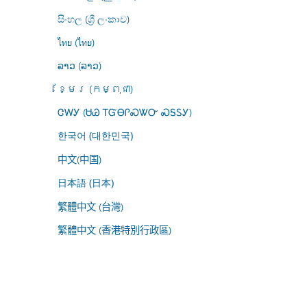
සිංහල (ශ්‍රී ලංකාව)
ไทย (ไทย)
ລາວ (ລາວ)
ខ្មែរ (កម្ពុជា)
ᏣᎳᎩ (ᏌᏊ ᎢᏳᎾᎵᏍᏔᏅ ᏍᎦᏚᎩ)
한국어 (대한민국)
中文(中国)
日本語 (日本)
繁體中文 (台灣)
繁體中文 (香港特別行政區)