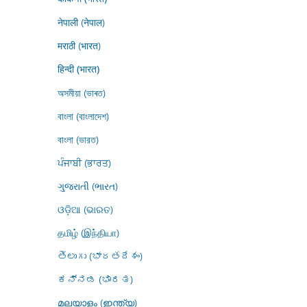
नेपाली (नेपाल)
मराठी (भारत)
हिन्दी (भारत)
অসমীয়া (ভাৰত)
বাংলা (বাংলাদেশ)
বাংলা (ভারত)
ਪੰਜਾਬੀ (ਭਾਰਤ)
ગુજરાતી (ભારત)
ଓଡ଼ିଆ (ଭାରତ)
தமிழ் (இந்தியா)
తెలుగు (భారతదేశం)
ಕನ್ನಡ (ಭಾರತ)
മലയാളം (ഇന്ത്യ)