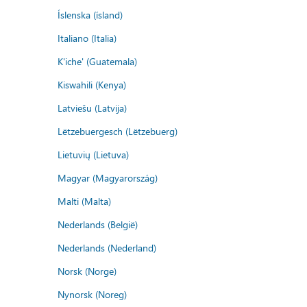
Íslenska (ísland)
Italiano (Italia)
K'iche' (Guatemala)
Kiswahili (Kenya)
Latviešu (Latvija)
Lëtzebuergesch (Lëtzebuerg)
Lietuvių (Lietuva)
Magyar (Magyarország)
Malti (Malta)
Nederlands (België)
Nederlands (Nederland)
Norsk (Norge)
Nynorsk (Noreg)