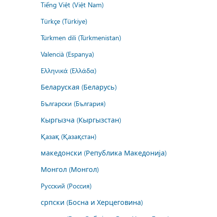
Tiếng Việt (Việt Nam)
Türkçe (Türkiye)
Türkmen dili (Türkmenistan)
Valencià (Espanya)
Ελληνικά (Ελλάδα)
Беларуская (Беларусь)
Български (България)
Кыргызча (Кыргызстан)
Қазақ (Қазақстан)
македонски (Република Македонија)
Монгол (Монгол)
Русский (Россия)
српски (Босна и Херцеговина)