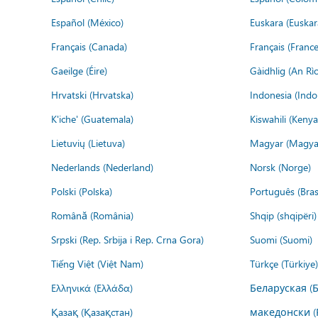
Español (México)
Euskara (Euskar
Français (Canada)
Français (France
Gaeilge (Éire)
Gàidhlig (An R
Hrvatski (Hrvatska)
Indonesia (Indo
K'iche' (Guatemala)
Kiswahili (Kenya
Lietuvių (Lietuva)
Magyar (Magya
Nederlands (Nederland)
Norsk (Norge)
Polski (Polska)
Português (Brasi
Română (România)
Shqip (shqipëri)
Srpski (Rep. Srbija i Rep. Crna Gora)
Suomi (Suomi)
Tiếng Việt (Việt Nam)
Türkçe (Türkiye)
Ελληνικά (Ελλάδα)
Беларуская (
Қазақ (Қазақстан)
македонски (