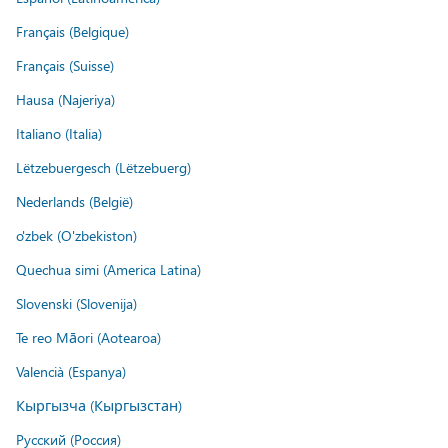
Français (Belgique)
Français (Suisse)
Hausa (Najeriya)
Italiano (Italia)
Lëtzebuergesch (Lëtzebuerg)
Nederlands (België)
o'zbek (O'zbekiston)
Quechua simi (America Latina)
Slovenski (Slovenija)
Te reo Māori (Aotearoa)
Valencià (Espanya)
Кыргызча (Кыргызстан)
Русский (Россия)