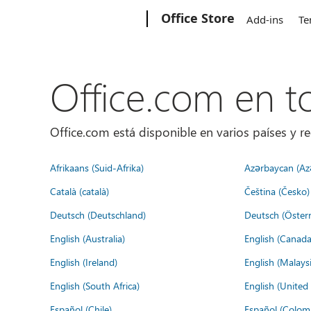
Microsoft
Office Store
Add-ins
Te
Office.com en 
Office.com está disponible en varios países y re
Afrikaans (Suid-Afrika)
Azərbaycan (Az
Català (català)
Čeština (Česko)
Deutsch (Deutschland)
Deutsch (Österr
English (Australia)
English (Canada
English (Ireland)
English (Malaysi
English (South Africa)
English (Unite
Español (Chile)
Español (Colom