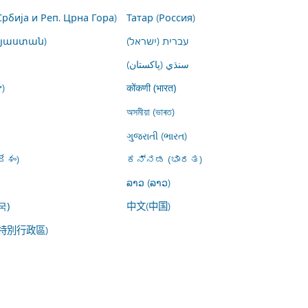
Србија и Реп. Црна Гора)
Татар (Россия)
այաստան)
עברית (ישראל)
سنڌي (پاکستان)
)
कोंकणी (भारत)
অসমীয়া (ভাৰত)
ગુજરાતી (ભારત)
ేశం)
ಕನ್ನಡ (ಭಾರತ)
ລາວ (ລາວ)
中文(中国)
국)
特別行政區)