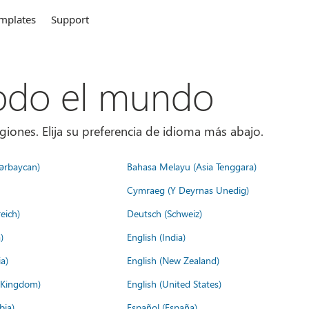
mplates
Support
todo el mundo
giones. Elija su preferencia de idioma más abajo.
ərbaycan)
Bahasa Melayu (Asia Tenggara)
Cymraeg (Y Deyrnas Unedig)
eich)
Deutsch (Schweiz)
)
English (India)
a)
English (New Zealand)
d Kingdom)
English (United States)
bia)
Español (España)