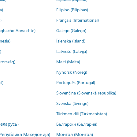
a)
Filipino (Pilipinas)
)
Français (International)
ìoghachd Aonaichte)
Galego (Galego)
nesia)
Íslenska (ísland)
)
Latviešu (Latvija)
rország)
Malti (Malta)
Nynorsk (Noreg)
l)
Português (Portugal)
Slovenčina (Slovenská republika)
Svenska (Sverige)
Türkmen dili (Türkmenistan)
Беларусь)
Български (България)
Република Македонија)
Монгол (Монгол)