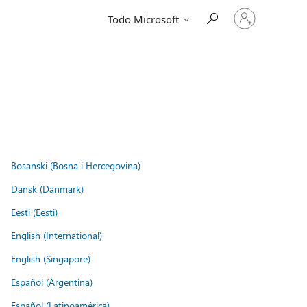
Iniciar
Todo Microsoft
sesión
en
tu
cuenta
Bosanski (Bosna i Hercegovina)
Dansk (Danmark)
Eesti (Eesti)
English (International)
English (Singapore)
Español (Argentina)
Español (Latinoamérica)