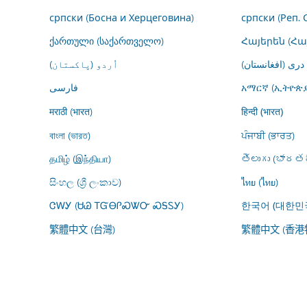
српски (Босна и Херцеговина)
српски (Реп. 
ქართული (საქართველო)
Հայերեն (Հ
درى (افغانستان)
اُردو (پاکستان)
فارسى
አማርኛ (ኢትዮጵያ
मराठी (भारत)
हिन्दी (भारत)
বাংলা (ভারত)
ਪੰਜਾਬੀ (ਭਾਰਤ)
தமிழ் (இந்தியா)
తెలుగు (భారతద
සිංහල (ශ්‍රී ලංකාව)
ไทย (ไทย)
ᏣᎳᎩ (ᏌᏊ ᎢᏳᎾᎵᏍᏔᏅ ᏍᎦᏚᎩ)
한국어 (대한민
繁體中文 (台灣)
繁體中文 (香港