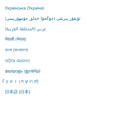
Українська (Україна)
ئۇيغۇر يېزىقى (جۇڭخۇا خەلق جۇمھۇرىيىتى)
عربي (المنطقة العربية)
नेपाली (नेपाल)
বাংলা (বাংলাদেশ)
ଓଡ଼ିଆ (ଭାରତ)
മലയാളം (ഇന്ത്യ)
ខ្មែរ (កម្ពុជា)
日本語 (日本)