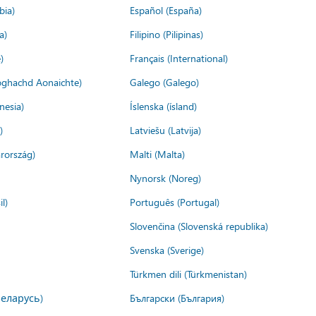
bia)
Español (España)
a)
Filipino (Pilipinas)
)
Français (International)
ìoghachd Aonaichte)
Galego (Galego)
nesia)
Íslenska (ísland)
)
Latviešu (Latvija)
rország)
Malti (Malta)
Nynorsk (Noreg)
l)
Português (Portugal)
Slovenčina (Slovenská republika)
Svenska (Sverige)
Türkmen dili (Türkmenistan)
Беларусь)
Български (България)