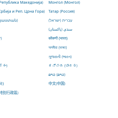
Република Македонија)
Монгол (Монгол)
Србија и Реп. Црна Гора)
Татар (Россия)
այաստան)
עברית (ישראל)
سنڌي (پاکستان)
)
कोंकणी (भारत)
অসমীয়া (ভাৰত)
ગુજરાતી (ભારત)
ేశం)
ಕನ್ನಡ (ಭಾರತ)
ລາວ (ລາວ)
中文(中国)
국)
特別行政區)