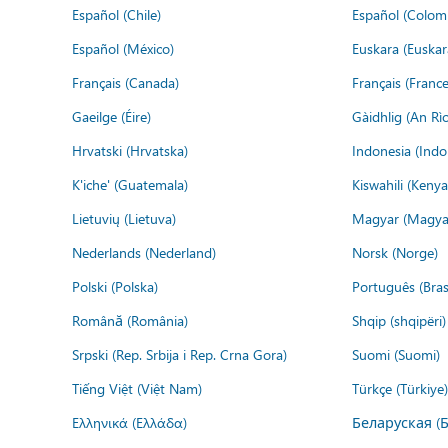
Español (Chile)
Español (Colom
Español (México)
Euskara (Euskar
Français (Canada)
Français (France
Gaeilge (Éire)
Gàidhlig (An R
Hrvatski (Hrvatska)
Indonesia (Indo
K'iche' (Guatemala)
Kiswahili (Kenya
Lietuvių (Lietuva)
Magyar (Magya
Nederlands (Nederland)
Norsk (Norge)
Polski (Polska)
Português (Brasi
Română (România)
Shqip (shqipëri)
Srpski (Rep. Srbija i Rep. Crna Gora)
Suomi (Suomi)
Tiếng Việt (Việt Nam)
Türkçe (Türkiye)
Ελληνικά (Ελλάδα)
Беларуская (