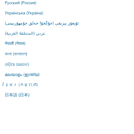
Русский (Россия)
Українська (Україна)
ئۇيغۇر يېزىقى (جۇڭخۇا خەلق جۇمھۇرىيىتى)
عربي (المنطقة العربية)
नेपाली (नेपाल)
বাংলা (বাংলাদেশ)
ଓଡ଼ିଆ (ଭାରତ)
മലയാളം (ഇന്ത്യ)
ខ្មែរ (កម្ពុជា)
日本語 (日本)