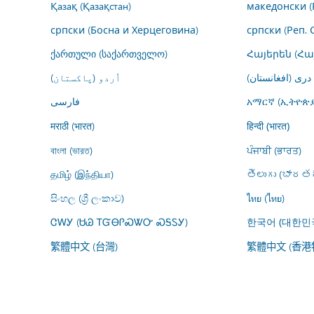
Қазақ (Қазақстан)
македонски (
српски (Босна и Херцеговина)
српски (Реп. 
ქართული (საქართველო)
Հայերեն (Հ
درى (افغانستان)
اُردو (پاکستان)
فارسى
አማርኛ (ኢትዮጵያ
मराठी (भारत)
हिन्दी (भारत)
বাংলা (ভারত)
ਪੰਜਾਬੀ (ਭਾਰਤ)
தமிழ் (இந்தியா)
తెలుగు (భారతద
සිංහල (ශ්‍රී ලංකාව)
ไทย (ไทย)
ᏣᎳᎩ (ᏌᏊ ᎢᏳᎾᎵᏍᏔᏅ ᏍᎦᏚᎩ)
한국어 (대한민
繁體中文 (台灣)
繁體中文 (香港