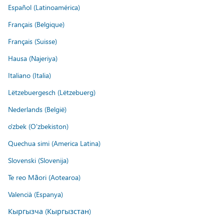
Español (Latinoamérica)
Français (Belgique)
Français (Suisse)
Hausa (Najeriya)
Italiano (Italia)
Lëtzebuergesch (Lëtzebuerg)
Nederlands (België)
o'zbek (O'zbekiston)
Quechua simi (America Latina)
Slovenski (Slovenija)
Te reo Māori (Aotearoa)
Valencià (Espanya)
Кыргызча (Кыргызстан)