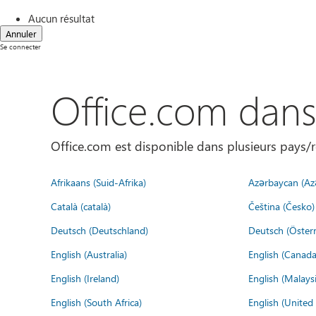
Aucun résultat
Annuler
Se connecter
Office.com dan
Office.com est disponible dans plusieurs pays/r
Afrikaans (Suid-Afrika)
Azərbaycan (Az
Català (català)
Čeština (Česko)
Deutsch (Deutschland)
Deutsch (Österr
English (Australia)
English (Canada
English (Ireland)
English (Malaysi
English (South Africa)
English (Unite