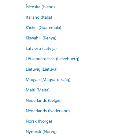
Íslenska (ísland)
Italiano (Italia)
K'iche' (Guatemala)
Kiswahili (Kenya)
Latviešu (Latvija)
Lëtzebuergesch (Lëtzebuerg)
Lietuvių (Lietuva)
Magyar (Magyarország)
Malti (Malta)
Nederlands (België)
Nederlands (Nederland)
Norsk (Norge)
Nynorsk (Noreg)