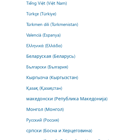
Tiếng Việt (Việt Nam)
Türkçe (Türkiye)
Türkmen dili (Türkmenistan)
Valencià (Espanya)
Ελληνικά (Ελλάδα)
Беларуская (Беларусь)
Български (България)
Кыргызча (Кыргызстан)
Қазақ (Қазақстан)
македонски (Република Македонија)
Монгол (Монгол)
Русский (Россия)
српски (Босна и Херцеговина)