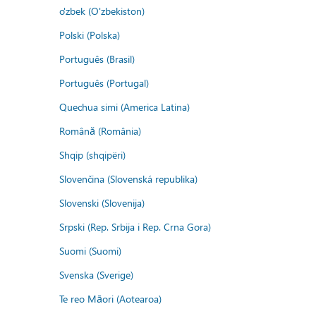
o'zbek (O'zbekiston)
Polski (Polska)
Português (Brasil)
Português (Portugal)
Quechua simi (America Latina)
Română (România)
Shqip (shqipëri)
Slovenčina (Slovenská republika)
Slovenski (Slovenija)
Srpski (Rep. Srbija i Rep. Crna Gora)
Suomi (Suomi)
Svenska (Sverige)
Te reo Māori (Aotearoa)