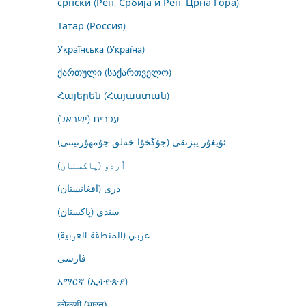
српски (Реп. Србија и Реп. Црна Гора)
Татар (Россия)
Українська (Україна)
ქართული (საქართველო)
Հայերեն (Հայաստան)
עברית (ישראל)
ئۇيغۇر يېزىقى (جۇڭخۇا خەلق جۇمھۇرىيىتى)
اُردو (پاکستان)
درى (افغانستان)
سنڌي (پاکستان)
عربي (المنطقة العربية)
فارسى
አማርኛ (ኢትዮጵያ)
कोंकणी (भारत)