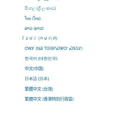
සිංහල (ශ්‍රී ලංකාව)
ไทย (ไทย)
ລາວ (ລາວ)
ខ្មែរ (កម្ពុជា)
ᏣᎳᎩ (ᏌᏊ ᎢᏳᎾᎵᏍᏔᏅ ᏍᎦᏚᎩ)
한국어 (대한민국)
中文(中国)
日本語 (日本)
繁體中文 (台灣)
繁體中文 (香港特別行政區)