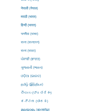
नेपाली (नेपाल)
मराठी (भारत)
हिन्दी (भारत)
অসমীয়া (ভাৰত)
বাংলা (বাংলাদেশ)
বাংলা (ভারত)
ਪੰਜਾਬੀ (ਭਾਰਤ)
ગુજરાતી (ભારત)
ଓଡ଼ିଆ (ଭାରତ)
தமிழ் (இந்தியா)
తెలుగు (భారతదేశం)
ಕನ್ನಡ (ಭಾರತ)
മലയാളം (ഇന്ത്യ)