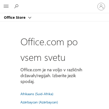
Vpišite
Microsoft
se
v
Office Store
svoj
račun
Office.com po
vsem svetu
Office.com je na voljo v različnih
državah/regijah. Izberite jezik
spodaj.
Afrikaans (Suid-Afrika)
Azərbaycan (Azərbaycan)