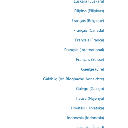
Euskara (Euskara)
Filipino (Pilipinas)
Français (Belgique)
Français (Canada)
Français (France)
Français (International)
Français (Suisse)
Gaeilge (Éire)
Gàidhlig (An Rìoghachd Aonaichte)
Galego (Galego)
Hausa (Najeriya)
Hrvatski (Hrvatska)
Indonesia (Indonesia)
Íslenska (ísland)