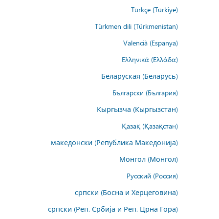
Türkçe (Türkiye)
Türkmen dili (Türkmenistan)
Valencià (Espanya)
Ελληνικά (Ελλάδα)
Беларуская (Беларусь)
Български (България)
Кыргызча (Кыргызстан)
Қазақ (Қазақстан)
македонски (Република Македонија)
Монгол (Монгол)
Русский (Россия)
српски (Босна и Херцеговина)
српски (Реп. Србија и Реп. Црна Гора)