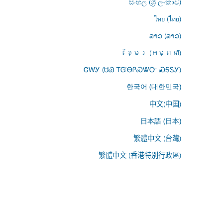
සිංහල (ශ්‍රී ලංකාව)
ไทย (ไทย)
ລາວ (ລາວ)
ខ្មែរ (កម្ពុជា)
ᏣᎳᎩ (ᏌᏊ ᎢᏳᎾᎵᏍᏔᏅ ᏍᎦᏚᎩ)
한국어 (대한민국)
中文(中国)
日本語 (日本)
繁體中文 (台灣)
繁體中文 (香港特別行政區)