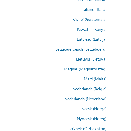
Italiano (Italia)
K'iche' (Guatemala)
Kiswahili (Kenya)
Latviešu (Latvija)
Lëtzebuergesch (Lëtzebuerg)
Lietuvių (Lietuva)
Magyar (Magyarország)
Malti (Malta)
Nederlands (België)
Nederlands (Nederland)
Norsk (Norge)
Nynorsk (Noreg)
o'zbek (O'zbekiston)