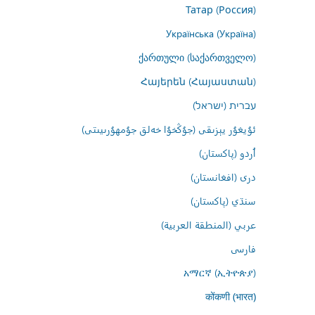
Татар (Россия)
Українська (Україна)
ქართული (საქართველო)
Հայերեն (Հայաստան)
עברית (ישראל)
ئۇيغۇر يېزىقى (جۇڭخۇا خەلق جۇمھۇرىيىتى)
اُردو (پاکستان)
درى (افغانستان)
سنڌي (پاکستان)
عربي (المنطقة العربية)
فارسى
አማርኛ (ኢትዮጵያ)
कोंकणी (भारत)