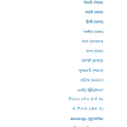
नेपाली (नेपाल)
मराठी (भारत)
हिन्दी (भारत)
অসমীয়া (ভাৰত)
বাংলা (বাংলাদেশ)
বাংলা (ভারত)
ਪੰਜਾਬੀ (ਭਾਰਤ)
ગુજરાતી (ભારત)
ଓଡ଼ିଆ (ଭାରତ)
தமிழ் (இந்தியா)
తెలుగు (భారతదేశం)
ಕನ್ನಡ (ಭಾರತ)
മലയാളം (ഇന്ത്യ)