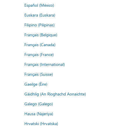
Español (México)
Euskara (Euskara)
Filipino (Pilipinas)
Français (Belgique)
Français (Canada)
Français (France)
Français (International)
Français (Suisse)
Gaeilge (Éire)
Gàidhlig (An Rìoghachd Aonaichte)
Galego (Galego)
Hausa (Najeriya)
Hrvatski (Hrvatska)