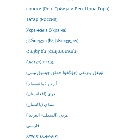
српски (Реп. Србија и Реп. Црна Гора)
Татар (Россия)
Українська (Україна)
ქართული (საქართველო)
Հայերեն (Հայաստան)
עברית (ישראל)
ئۇيغۇر يېزىقى (جۇڭخۇا خەلق جۇمھۇرىيىتى)
اُردو (پاکستان)
درى (افغانستان)
سنڌي (پاکستان)
عربي (المنطقة العربية)
فارسى
አማርኛ (ኢትዮጵያ)