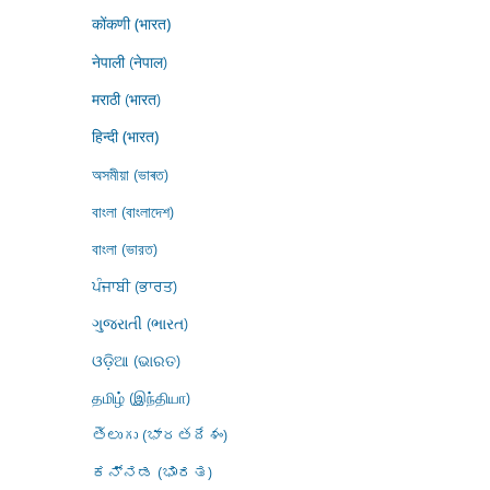
कोंकणी (भारत)
नेपाली (नेपाल)
मराठी (भारत)
हिन्दी (भारत)
অসমীয়া (ভাৰত)
বাংলা (বাংলাদেশ)
বাংলা (ভারত)
ਪੰਜਾਬੀ (ਭਾਰਤ)
ગુજરાતી (ભારત)
ଓଡ଼ିଆ (ଭାରତ)
தமிழ் (இந்தியா)
తెలుగు (భారతదేశం)
ಕನ್ನಡ (ಭಾರತ)