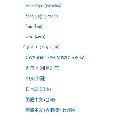
മലയാളം (ഇന്ത്യ)
සිංහල (ශ්‍රී ලංකාව)
ไทย (ไทย)
ລາວ (ລາວ)
ខ្មែរ (កម្ពុជា)
ᏣᎳᎩ (ᏌᏊ ᎢᏳᎾᎵᏍᏔᏅ ᏍᎦᏚᎩ)
한국어 (대한민국)
中文(中国)
日本語 (日本)
繁體中文 (台灣)
繁體中文 (香港特別行政區)