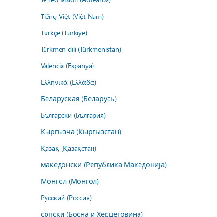
Tiếng Việt (Việt Nam)
Türkçe (Türkiye)
Türkmen dili (Türkmenistan)
Valencià (Espanya)
Ελληνικά (Ελλάδα)
Беларуская (Беларусь)
Български (България)
Кыргызча (Кыргызстан)
Қазақ (Қазақстан)
македонски (Република Македонија)
Монгол (Монгол)
Русский (Россия)
српски (Босна и Херцеговина)