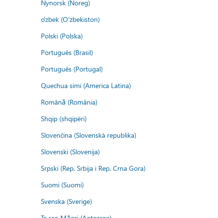
Nynorsk (Noreg)
o'zbek (O'zbekiston)
Polski (Polska)
Português (Brasil)
Português (Portugal)
Quechua simi (America Latina)
Română (România)
Shqip (shqipëri)
Slovenčina (Slovenská republika)
Slovenski (Slovenija)
Srpski (Rep. Srbija i Rep. Crna Gora)
Suomi (Suomi)
Svenska (Sverige)
Te reo Māori (Aotearoa)