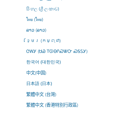
සිංහල (ශ්‍රී ලංකාව)
ไทย (ไทย)
ລາວ (ລາວ)
ខ្មែរ (កម្ពុជា)
ᏣᎳᎩ (ᏌᏊ ᎢᏳᎾᎵᏍᏔᏅ ᏍᎦᏚᎩ)
한국어 (대한민국)
中文(中国)
日本語 (日本)
繁體中文 (台灣)
繁體中文 (香港特別行政區)