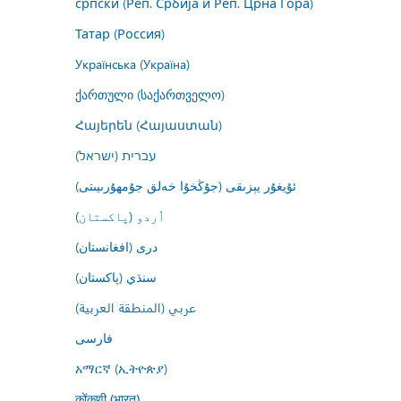
српски (Реп. Србија и Реп. Црна Гора)
Татар (Россия)
Українська (Україна)
ქართული (საქართველო)
Հայերեն (Հայաստան)
עברית (ישראל)
ئۇيغۇر يېزىقى (جۇڭخۇا خەلق جۇمھۇرىيىتى)
اُردو (پاکستان)
درى (افغانستان)
سنڌي (پاکستان)
عربي (المنطقة العربية)
فارسى
አማርኛ (ኢትዮጵያ)
कोंकणी (भारत)