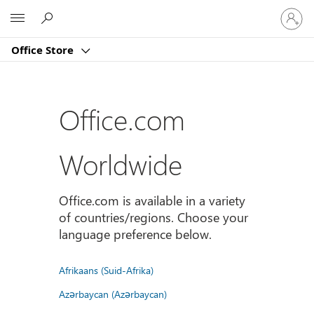
Sign
Microsoft
in
to
Office Store
your
account
Office.com
Worldwide
Office.com is available in a variety
of countries/regions. Choose your
language preference below.
Afrikaans (Suid-Afrika)
Azərbaycan (Azərbaycan)