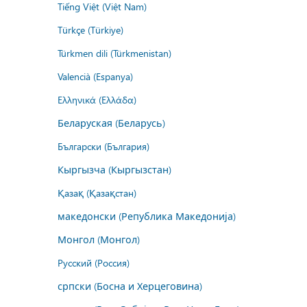
Tiếng Việt (Việt Nam)
Türkçe (Türkiye)
Türkmen dili (Türkmenistan)
Valencià (Espanya)
Ελληνικά (Ελλάδα)
Беларуская (Беларусь)
Български (България)
Кыргызча (Кыргызстан)
Қазақ (Қазақстан)
македонски (Република Македонија)
Монгол (Монгол)
Русский (Россия)
српски (Босна и Херцеговина)