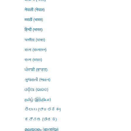
नेपाली (नेपाल)
मराठी (भारत)
हिन्दी (भारत)
অসমীয়া (ভাৰত)
বাংলা (বাংলাদেশ)
বাংলা (ভারত)
ਪੰਜਾਬੀ (ਭਾਰਤ)
ગુજરાતી (ભારત)
ଓଡ଼ିଆ (ଭାରତ)
தமிழ் (இந்தியா)
తెలుగు (భారతదేశం)
ಕನ್ನಡ (ಭಾರತ)
മലയാളം (ഇന്ത്യ)