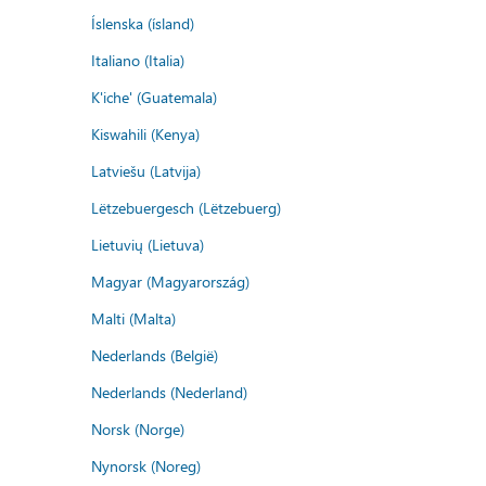
Íslenska (ísland)
Italiano (Italia)
K'iche' (Guatemala)
Kiswahili (Kenya)
Latviešu (Latvija)
Lëtzebuergesch (Lëtzebuerg)
Lietuvių (Lietuva)
Magyar (Magyarország)
Malti (Malta)
Nederlands (België)
Nederlands (Nederland)
Norsk (Norge)
Nynorsk (Noreg)