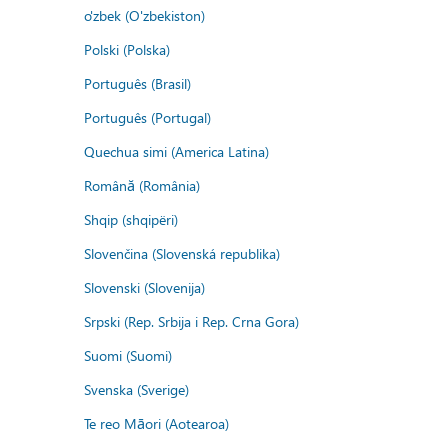
o'zbek (O'zbekiston)
Polski (Polska)
Português (Brasil)
Português (Portugal)
Quechua simi (America Latina)
Română (România)
Shqip (shqipëri)
Slovenčina (Slovenská republika)
Slovenski (Slovenija)
Srpski (Rep. Srbija i Rep. Crna Gora)
Suomi (Suomi)
Svenska (Sverige)
Te reo Māori (Aotearoa)