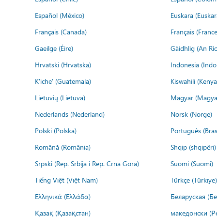
Español (México)
Euskara (Euskar
Français (Canada)
Français (France
Gaeilge (Éire)
Gàidhlig (An R
Hrvatski (Hrvatska)
Indonesia (Indo
K'iche' (Guatemala)
Kiswahili (Kenya
Lietuvių (Lietuva)
Magyar (Magya
Nederlands (Nederland)
Norsk (Norge)
Polski (Polska)
Português (Brasi
Română (România)
Shqip (shqipëri)
Srpski (Rep. Srbija i Rep. Crna Gora)
Suomi (Suomi)
Tiếng Việt (Việt Nam)
Türkçe (Türkiye)
Ελληνικά (Ελλάδα)
Беларуская (Бе
Қазақ (Қазақстан)
македонски (Р