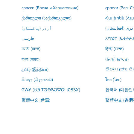
српски (Босна и Херцеговина)
српски (Реп. С
ქართული (საქართველო)
Հայերեն (Հ
درى (افغانستان)
اُردو (پاکستان)
فارسى
አማርኛ (ኢትዮጵያ
मराठी (भारत)
हिन्दी (भारत)
বাংলা (ভারত)
ਪੰਜਾਬੀ (ਭਾਰਤ)
தமிழ் (இந்தியா)
తెలుగు (భారతద
සිංහල (ශ්‍රී ලංකාව)
ไทย (ไทย)
ᏣᎳᎩ (ᏌᏊ ᎢᏳᎾᎵᏍᏔᏅ ᏍᎦᏚᎩ)
한국어 (대한민
繁體中文 (台灣)
繁體中文 (香港