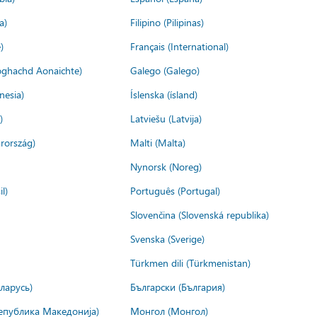
a)
Filipino (Pilipinas)
)
Français (International)
ìoghachd Aonaichte)
Galego (Galego)
nesia)
Íslenska (ísland)
)
Latviešu (Latvija)
rország)
Malti (Malta)
Nynorsk (Noreg)
l)
Português (Portugal)
Slovenčina (Slovenská republika)
Svenska (Sverige)
Türkmen dili (Türkmenistan)
ларусь)
Български (България)
епублика Македонија)
Монгол (Монгол)