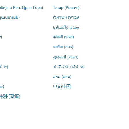
рбија и Реп. Црна Гора)
Татар (Россия)
այաստան)
עברית (ישראל)
سنڌي (پاکستان)
)
कोंकणी (भारत)
অসমীয়া (ভাৰত)
ગુજરાતી (ભારત)
ేశం)
ಕನ್ನಡ (ಭಾರತ)
ລາວ (ລາວ)
中文(中国)
국)
特別行政區)