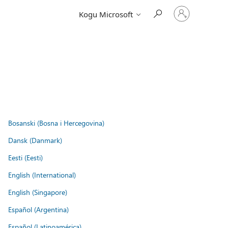
Logige
Kogu Microsoft
sisse
oma
kontole
Bosanski (Bosna i Hercegovina)
Dansk (Danmark)
Eesti (Eesti)
English (International)
English (Singapore)
Español (Argentina)
Español (Latinoamérica)