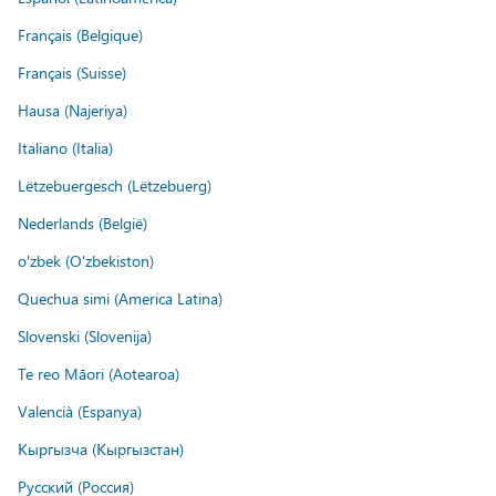
Français (Belgique)
Français (Suisse)
Hausa (Najeriya)
Italiano (Italia)
Lëtzebuergesch (Lëtzebuerg)
Nederlands (België)
o'zbek (O'zbekiston)
Quechua simi (America Latina)
Slovenski (Slovenija)
Te reo Māori (Aotearoa)
Valencià (Espanya)
Кыргызча (Кыргызстан)
Русский (Россия)