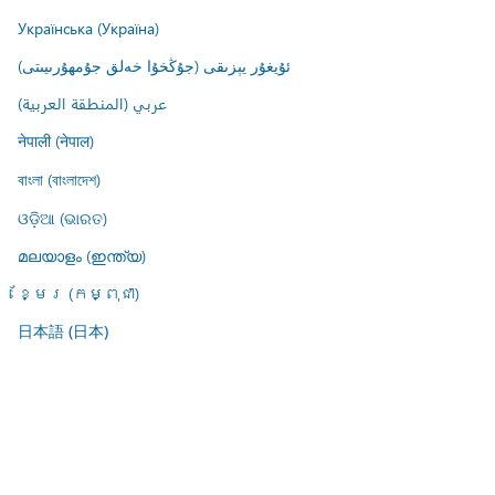
Українська (Україна)
ئۇيغۇر يېزىقى (جۇڭخۇا خەلق جۇمھۇرىيىتى)
عربي (المنطقة العربية)
नेपाली (नेपाल)
বাংলা (বাংলাদেশ)
ଓଡ଼ିଆ (ଭାରତ)
മലയാളം (ഇന്ത്യ)
ខ្មែរ (កម្ពុជា)
日本語 (日本)