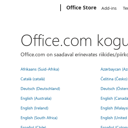
Microsoft
Office Store
Add-ins
Te
Office.com kog
Office.com on saadaval erinevates riikides/piirk
Afrikaans (Suid-Afrika)
Azərbaycan (Az
Català (català)
Čeština (Česko)
Deutsch (Deutschland)
Deutsch (Österr
English (Australia)
English (Canada
English (Ireland)
English (Malaysi
English (South Africa)
English (Unite
Español (Chile)
Español (Colom