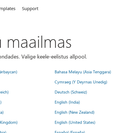
mplates
Support
u maailmas
ondades. Valige keele-eelistus allpool.
ərbaycan)
Bahasa Melayu (Asia Tenggara)
Cymraeg (Y Deyrnas Unedig)
eich)
Deutsch (Schweiz)
)
English (India)
a)
English (New Zealand)
d Kingdom)
English (United States)
bia)
Español (España)