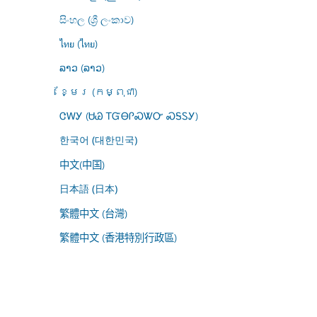
සිංහල (ශ්‍රී ලංකාව)
ไทย (ไทย)
ລາວ (ລາວ)
ខ្មែរ (កម្ពុជា)
ᏣᎳᎩ (ᏌᏊ ᎢᏳᎾᎵᏍᏔᏅ ᏍᎦᏚᎩ)
한국어 (대한민국)
中文(中国)
日本語 (日本)
繁體中文 (台灣)
繁體中文 (香港特別行政區)