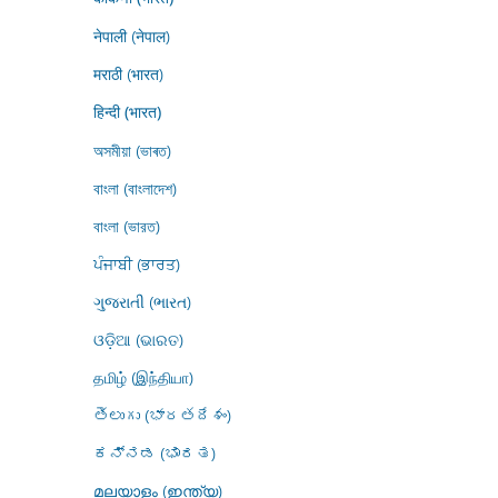
नेपाली (नेपाल)
मराठी (भारत)
हिन्दी (भारत)
অসমীয়া (ভাৰত)
বাংলা (বাংলাদেশ)
বাংলা (ভারত)
ਪੰਜਾਬੀ (ਭਾਰਤ)
ગુજરાતી (ભારત)
ଓଡ଼ିଆ (ଭାରତ)
தமிழ் (இந்தியா)
తెలుగు (భారతదేశం)
ಕನ್ನಡ (ಭಾರತ)
മലയാളം (ഇന്ത്യ)