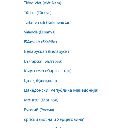
Tiếng Việt (Việt Nam)
Türkçe (Türkiye)
Türkmen dili (Türkmenistan)
Valencià (Espanya)
Ελληνικά (Ελλάδα)
Беларуская (Беларусь)
Български (България)
Кыргызча (Кыргызстан)
Қазақ (Қазақстан)
македонски (Република Македонија)
Монгол (Монгол)
Русский (Россия)
српски (Босна и Херцеговина)