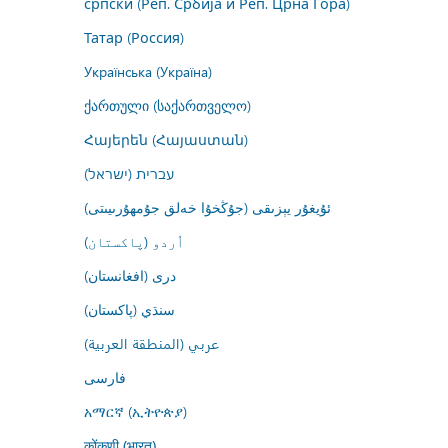
српски (Реп. Србија и Реп. Црна Гора)
Татар (Россия)
Українська (Україна)
ქართული (საქართველო)
Հայերեն (Հայաստան)
עברית (ישראל)
ئۇيغۇر يېزىقى (جۇڭخۇا خەلق جۇمھۇرىيىتى)
اُردو (پاکستان)
درى (افغانستان)
سنڌي (پاکستان)
عربي (المنطقة العربية)
فارسى
አማርኛ (ኢትዮጵያ)
कोंकणी (भारत)