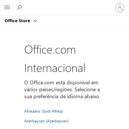
Iniciar
Microsoft
sessão
na
Office Store
conta
Office.com
Internacional
O Office.com está disponível em
vários países/regiões. Selecione a
sua preferência de idioma abaixo.
Afrikaans (Suid-Afrika)
Azərbaycan (Azərbaycan)