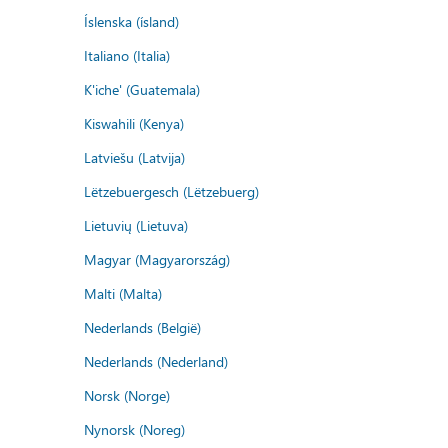
Íslenska (ísland)
Italiano (Italia)
K'iche' (Guatemala)
Kiswahili (Kenya)
Latviešu (Latvija)
Lëtzebuergesch (Lëtzebuerg)
Lietuvių (Lietuva)
Magyar (Magyarország)
Malti (Malta)
Nederlands (België)
Nederlands (Nederland)
Norsk (Norge)
Nynorsk (Noreg)