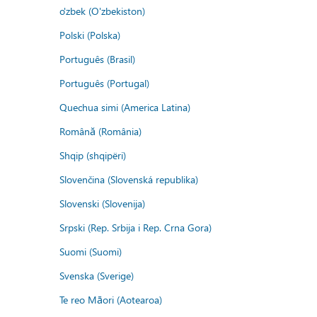
o'zbek (O'zbekiston)
Polski (Polska)
Português (Brasil)
Português (Portugal)
Quechua simi (America Latina)
Română (România)
Shqip (shqipëri)
Slovenčina (Slovenská republika)
Slovenski (Slovenija)
Srpski (Rep. Srbija i Rep. Crna Gora)
Suomi (Suomi)
Svenska (Sverige)
Te reo Māori (Aotearoa)