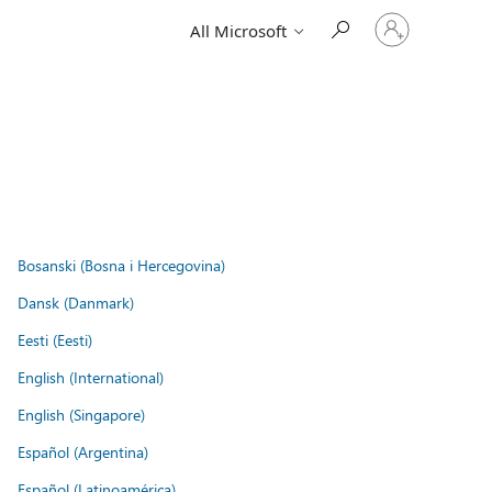
Sign
All Microsoft
in
to
your
account
Bosanski (Bosna i Hercegovina)
Dansk (Danmark)
Eesti (Eesti)
English (International)
English (Singapore)
Español (Argentina)
Español (Latinoamérica)