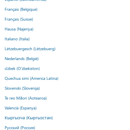
Français (Belgique)
Français (Suisse)
Hausa (Najeriya)
Italiano (Italia)
Lëtzebuergesch (Lëtzebuerg)
Nederlands (België)
o'zbek (O'zbekiston)
Quechua simi (America Latina)
Slovenski (Slovenija)
Te reo Māori (Aotearoa)
Valencià (Espanya)
Кыргызча (Кыргызстан)
Русский (Россия)