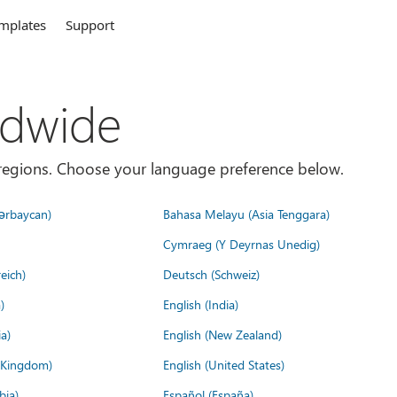
mplates
Support
ldwide
es/regions. Choose your language preference below.
ərbaycan)
Bahasa Melayu (Asia Tenggara)
Cymraeg (Y Deyrnas Unedig)
eich)
Deutsch (Schweiz)
)
English (India)
a)
English (New Zealand)
d Kingdom)
English (United States)
bia)
Español (España)