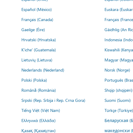
Español (México)
Euskara (Euskar
Français (Canada)
Français (France
Gaeilge (Éire)
Gàidhlig (An R
Hrvatski (Hrvatska)
Indonesia (Indo
K'iche' (Guatemala)
Kiswahili (Kenya
Lietuvių (Lietuva)
Magyar (Magya
Nederlands (Nederland)
Norsk (Norge)
Polski (Polska)
Português (Brasi
Română (România)
Shqip (shqipëri)
Srpski (Rep. Srbija i Rep. Crna Gora)
Suomi (Suomi)
Tiếng Việt (Việt Nam)
Türkçe (Türkiye)
Ελληνικά (Ελλάδα)
Беларуская (
Қазақ (Қазақстан)
македонски (