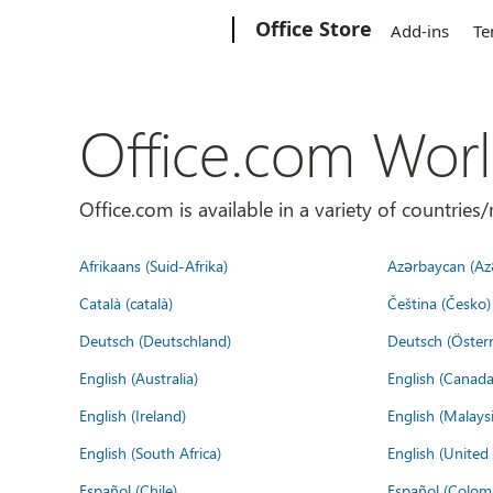
Microsoft
Office Store
Add-ins
Te
Office.com Wor
Office.com is available in a variety of countri
Afrikaans (Suid-Afrika)
Azərbaycan (Az
Català (català)
Čeština (Česko)
Deutsch (Deutschland)
Deutsch (Österr
English (Australia)
English (Canada
English (Ireland)
English (Malaysi
English (South Africa)
English (Unite
Español (Chile)
Español (Colom