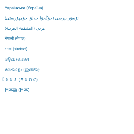
Українська (Україна)
ئۇيغۇر يېزىقى (جۇڭخۇا خەلق جۇمھۇرىيىتى)
عربي (المنطقة العربية)
नेपाली (नेपाल)
বাংলা (বাংলাদেশ)
ଓଡ଼ିଆ (ଭାରତ)
മലയാളം (ഇന്ത്യ)
ខ្មែរ (កម្ពុជា)
日本語 (日本)