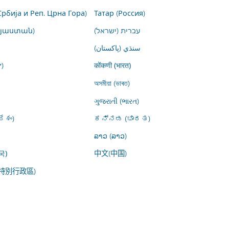
Србија и Реп. Црна Гора)
Татар (Россия)
այաստան)
עברית (ישראל)
سنڌي (پاکستان)
)
कोंकणी (भारत)
অসমীয়া (ভাৰত)
ગુજરાતી (ભારત)
ేశం)
ಕನ್ನಡ (ಭಾರತ)
ລາວ (ລາວ)
中文(中国)
국)
特別行政區)