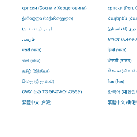
српски (Босна и Херцеговина)
српски (Реп. 
ქართული (საქართველო)
Հայերեն (Հ
درى (افغانستان)
اُردو (پاکستان)
فارسى
አማርኛ (ኢትዮጵያ
मराठी (भारत)
हिन्दी (भारत)
বাংলা (ভারত)
ਪੰਜਾਬੀ (ਭਾਰਤ)
தமிழ் (இந்தியா)
తెలుగు (భారతద
සිංහල (ශ්‍රී ලංකාව)
ไทย (ไทย)
ᏣᎳᎩ (ᏌᏊ ᎢᏳᎾᎵᏍᏔᏅ ᏍᎦᏚᎩ)
한국어 (대한민
繁體中文 (台灣)
繁體中文 (香港