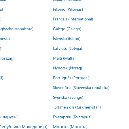
a)
Filipino (Pilipinas)
)
Français (International)
ìoghachd Aonaichte)
Galego (Galego)
nesia)
Íslenska (ísland)
)
Latviešu (Latvija)
rország)
Malti (Malta)
Nynorsk (Noreg)
l)
Português (Portugal)
Slovenčina (Slovenská republika)
Svenska (Sverige)
Türkmen dili (Türkmenistan)
Беларусь)
Български (България)
Република Македонија)
Монгол (Монгол)