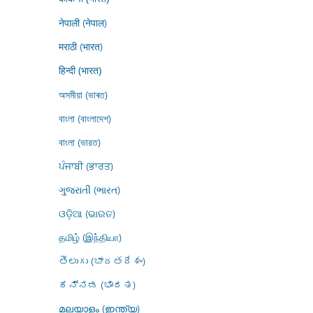
नेपाली (नेपाल)
मराठी (भारत)
हिन्दी (भारत)
অসমীয়া (ভাৰত)
বাংলা (বাংলাদেশ)
বাংলা (ভারত)
ਪੰਜਾਬੀ (ਭਾਰਤ)
ગુજરાતી (ભારત)
ଓଡ଼ିଆ (ଭାରତ)
தமிழ் (இந்தியா)
తెలుగు (భారతదేశం)
ಕನ್ನಡ (ಭಾರತ)
മലയാളം (ഇന്ത്യ)