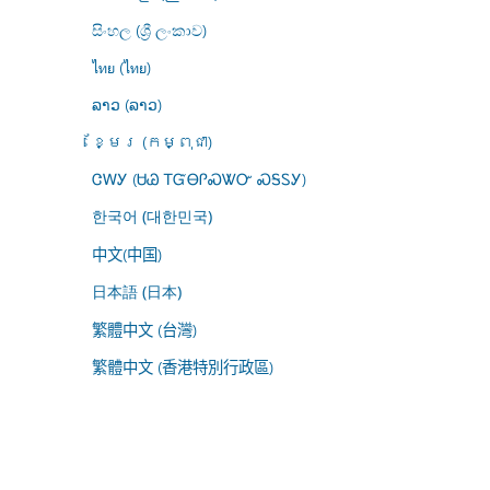
සිංහල (ශ්‍රී ලංකාව)
ไทย (ไทย)
ລາວ (ລາວ)
ខ្មែរ (កម្ពុជា)
ᏣᎳᎩ (ᏌᏊ ᎢᏳᎾᎵᏍᏔᏅ ᏍᎦᏚᎩ)
한국어 (대한민국)
中文(中国)
日本語 (日本)
繁體中文 (台灣)
繁體中文 (香港特別行政區)