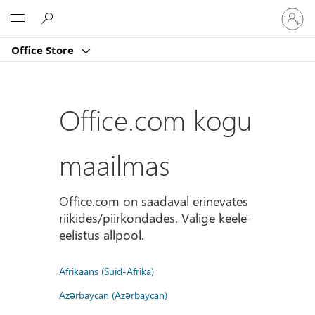
Logige
Microsoft
sisse
oma
Office Store
kontole
Office.com kogu
maailmas
Office.com on saadaval erinevates
riikides/piirkondades. Valige keele-
eelistus allpool.
Afrikaans (Suid-Afrika)
Azərbaycan (Azərbaycan)