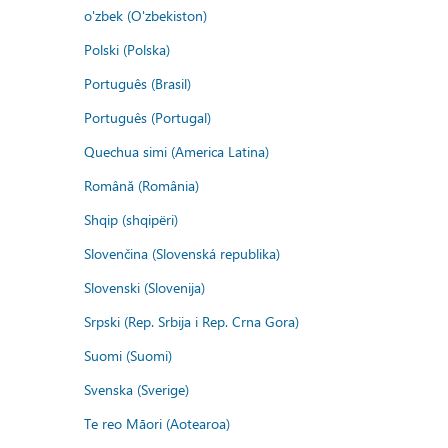
o'zbek (O'zbekiston)
Polski (Polska)
Português (Brasil)
Português (Portugal)
Quechua simi (America Latina)
Română (România)
Shqip (shqipëri)
Slovenčina (Slovenská republika)
Slovenski (Slovenija)
Srpski (Rep. Srbija i Rep. Crna Gora)
Suomi (Suomi)
Svenska (Sverige)
Te reo Māori (Aotearoa)