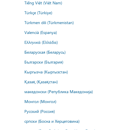
Tiếng Việt (Việt Nam)
Türkçe (Türkiye)
Türkmen dili (Türkmenistan)
Valencià (Espanya)
Ελληνικά (Ελλάδα)
Беларуская (Беларусь)
Български (България)
Кыргызча (Кыргызстан)
Қазақ (Қазақстан)
македонски (Република Македонија)
Монгол (Монгол)
Русский (Россия)
српски (Босна и Херцеговина)