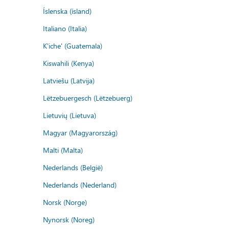
Íslenska (ísland)
Italiano (Italia)
K'iche' (Guatemala)
Kiswahili (Kenya)
Latviešu (Latvija)
Lëtzebuergesch (Lëtzebuerg)
Lietuvių (Lietuva)
Magyar (Magyarország)
Malti (Malta)
Nederlands (België)
Nederlands (Nederland)
Norsk (Norge)
Nynorsk (Noreg)