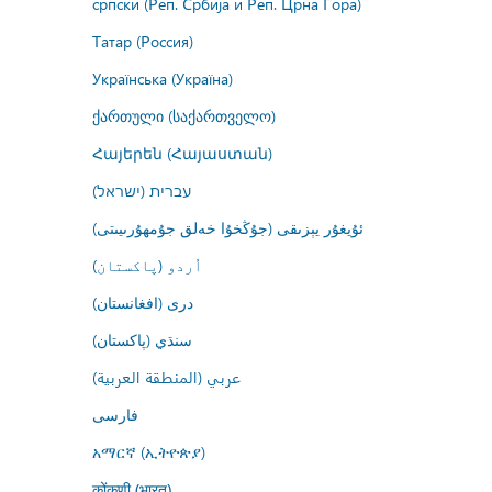
српски (Реп. Србија и Реп. Црна Гора)
Татар (Россия)
Українська (Україна)
ქართული (საქართველო)
Հայերեն (Հայաստան)
עברית (ישראל)
ئۇيغۇر يېزىقى (جۇڭخۇا خەلق جۇمھۇرىيىتى)
اُردو (پاکستان)
درى (افغانستان)
سنڌي (پاکستان)
عربي (المنطقة العربية)
فارسى
አማርኛ (ኢትዮጵያ)
कोंकणी (भारत)