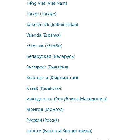
Tiếng Việt (Việt Nam)
Türkçe (Türkiye)
Türkmen dili (Türkmenistan)
Valencià (Espanya)
Ελληνικά (Ελλάδα)
Беларуская (Беларусь)
Български (България)
Кыргызча (Кыргызстан)
Қазақ (Қазақстан)
македонски (Република Македонија)
Монгол (Монгол)
Русский (Россия)
српски (Босна и Херцеговина)