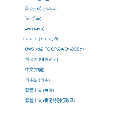
සිංහල (ශ්‍රී ලංකාව)
ไทย (ไทย)
ລາວ (ລາວ)
ខ្មែរ (កម្ពុជា)
ᏣᎳᎩ (ᏌᏊ ᎢᏳᎾᎵᏍᏔᏅ ᏍᎦᏚᎩ)
한국어 (대한민국)
中文(中国)
日本語 (日本)
繁體中文 (台灣)
繁體中文 (香港特別行政區)