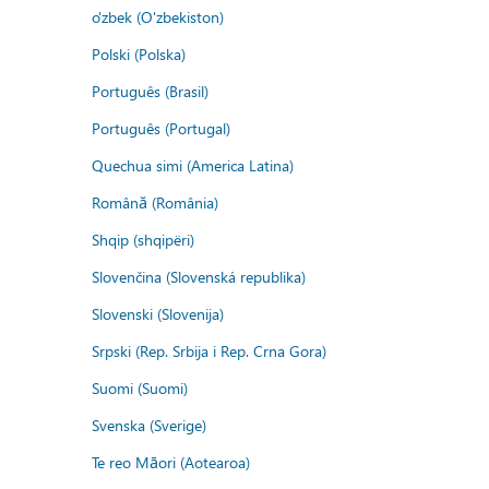
o'zbek (O'zbekiston)
Polski (Polska)
Português (Brasil)
Português (Portugal)
Quechua simi (America Latina)
Română (România)
Shqip (shqipëri)
Slovenčina (Slovenská republika)
Slovenski (Slovenija)
Srpski (Rep. Srbija i Rep. Crna Gora)
Suomi (Suomi)
Svenska (Sverige)
Te reo Māori (Aotearoa)