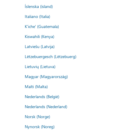
Íslenska (ísland)
Italiano (Italia)
K'iche' (Guatemala)
Kiswahili (Kenya)
Latviešu (Latvija)
Lëtzebuergesch (Lëtzebuerg)
Lietuvių (Lietuva)
Magyar (Magyarország)
Malti (Malta)
Nederlands (België)
Nederlands (Nederland)
Norsk (Norge)
Nynorsk (Noreg)