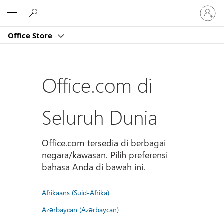
Masuk
Microsoft
ke
akun
Office Store
Anda
Office.com di
Seluruh Dunia
Office.com tersedia di berbagai
negara/kawasan. Pilih preferensi
bahasa Anda di bawah ini.
Afrikaans (Suid-Afrika)
Azərbaycan (Azərbaycan)