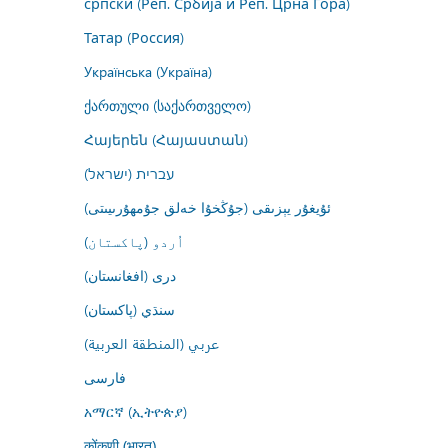
српски (Реп. Србија и Реп. Црна Гора)
Татар (Россия)
Українська (Україна)
ქართული (საქართველო)
Հայերեն (Հայաստան)
עברית (ישראל)
ئۇيغۇر يېزىقى (جۇڭخۇا خەلق جۇمھۇرىيىتى)
اُردو (پاکستان)
درى (افغانستان)
سنڌي (پاکستان)
عربي (المنطقة العربية)
فارسى
አማርኛ (ኢትዮጵያ)
कोंकणी (भारत)