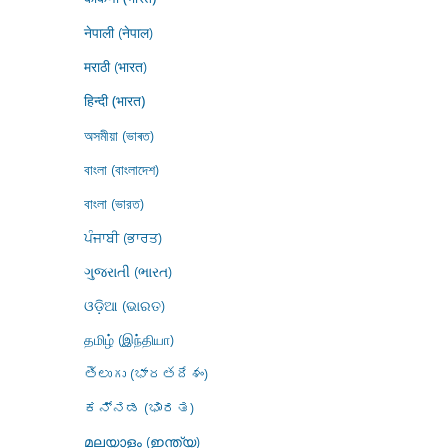
नेपाली (नेपाल)
मराठी (भारत)
हिन्दी (भारत)
অসমীয়া (ভাৰত)
বাংলা (বাংলাদেশ)
বাংলা (ভারত)
ਪੰਜਾਬੀ (ਭਾਰਤ)
ગુજરાતી (ભારત)
ଓଡ଼ିଆ (ଭାରତ)
தமிழ் (இந்தியா)
తెలుగు (భారతదేశం)
ಕನ್ನಡ (ಭಾರತ)
മലയാളം (ഇന്ത്യ)