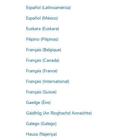
Español (Latinoamérica)
Español (México)
Euskara (Euskara)
Filipino (Pilipinas)
Français (Belgique)
Français (Canada)
Français (France)
Français (International)
Français (Suisse)
Gaeilge (Éire)
Gàidhlig (An Rìoghachd Aonaichte)
Galego (Galego)
Hausa (Najeriya)