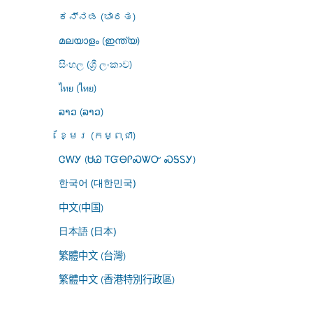
ಕನ್ನಡ (ಭಾರತ)
മലയാളം (ഇന്ത്യ)
සිංහල (ශ්‍රී ලංකාව)
ไทย (ไทย)
ລາວ (ລາວ)
ខ្មែរ (កម្ពុជា)
ᏣᎳᎩ (ᏌᏊ ᎢᏳᎾᎵᏍᏔᏅ ᏍᎦᏚᎩ)
한국어 (대한민국)
中文(中国)
日本語 (日本)
繁體中文 (台灣)
繁體中文 (香港特別行政區)