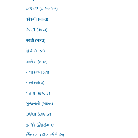
አማርኛ (ኢትዮጵያ)
कोंकणी (भारत)
नेपाली (नेपाल)
मराठी (भारत)
हिन्दी (भारत)
অসমীয়া (ভাৰত)
বাংলা (বাংলাদেশ)
বাংলা (ভারত)
ਪੰਜਾਬੀ (ਭਾਰਤ)
ગુજરાતી (ભારત)
ଓଡ଼ିଆ (ଭାରତ)
தமிழ் (இந்தியா)
తెలుగు (భారతదేశం)