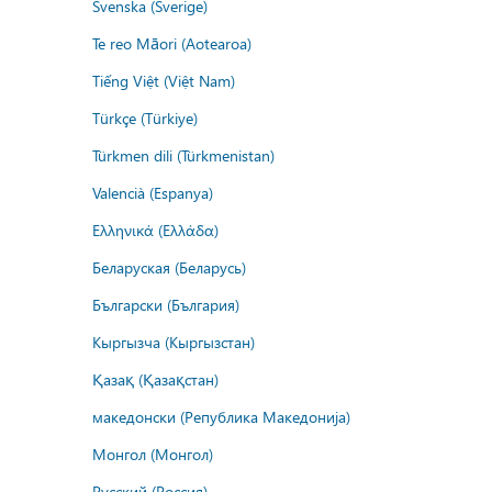
Svenska (Sverige)
Te reo Māori (Aotearoa)
Tiếng Việt (Việt Nam)
Türkçe (Türkiye)
Türkmen dili (Türkmenistan)
Valencià (Espanya)
Ελληνικά (Ελλάδα)
Беларуская (Беларусь)
Български (България)
Кыргызча (Кыргызстан)
Қазақ (Қазақстан)
македонски (Република Македонија)
Монгол (Монгол)
Русский (Россия)