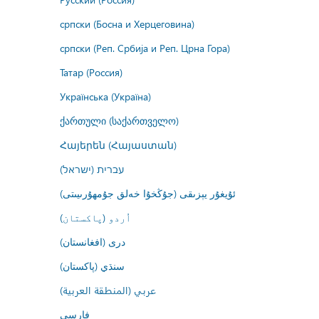
српски (Босна и Херцеговина)
српски (Реп. Србија и Реп. Црна Гора)
Татар (Россия)
Українська (Україна)
ქართული (საქართველო)
Հայերեն (Հայաստան)
עברית (ישראל)
ئۇيغۇر يېزىقى (جۇڭخۇا خەلق جۇمھۇرىيىتى)
اُردو (پاکستان)
درى (افغانستان)
سنڌي (پاکستان)
عربي (المنطقة العربية)
فارسى