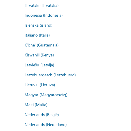
Hrvatski (Hrvatska)
Indonesia (Indonesia)
Íslenska (ísland)
Italiano (Italia)
K'iche' (Guatemala)
Kiswahili (Kenya)
Latviešu (Latvija)
Lëtzebuergesch (Lëtzebuerg)
Lietuvių (Lietuva)
Magyar (Magyarország)
Malti (Malta)
Nederlands (België)
Nederlands (Nederland)