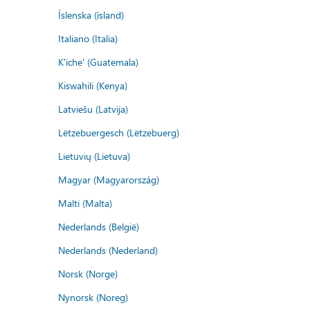
Íslenska (ísland)
Italiano (Italia)
K'iche' (Guatemala)
Kiswahili (Kenya)
Latviešu (Latvija)
Lëtzebuergesch (Lëtzebuerg)
Lietuvių (Lietuva)
Magyar (Magyarország)
Malti (Malta)
Nederlands (België)
Nederlands (Nederland)
Norsk (Norge)
Nynorsk (Noreg)