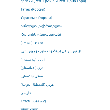
српски (Реп. Србија и Реп. Црна Гора)
Татар (Россия)
Українська (Україна)
ქართული (საქართველო)
Հայերեն (Հայաստան)
עברית (ישראל)
ئۇيغۇر يېزىقى (جۇڭخۇا خەلق جۇمھۇرىيىتى)
اُردو (پاکستان)
درى (افغانستان)
سنڌي (پاکستان)
عربي (المنطقة العربية)
فارسى
አማርኛ (ኢትዮጵያ)
कोंकणी (भारत)