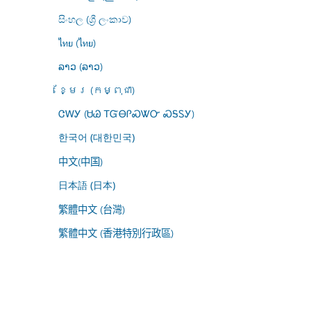
සිංහල (ශ්‍රී ලංකාව)
ไทย (ไทย)
ລາວ (ລາວ)
ខ្មែរ (កម្ពុជា)
ᏣᎳᎩ (ᏌᏊ ᎢᏳᎾᎵᏍᏔᏅ ᏍᎦᏚᎩ)
한국어 (대한민국)
中文(中国)
日本語 (日本)
繁體中文 (台灣)
繁體中文 (香港特別行政區)