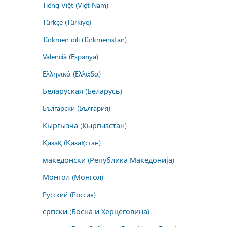
Tiếng Việt (Việt Nam)
Türkçe (Türkiye)
Türkmen dili (Türkmenistan)
Valencià (Espanya)
Ελληνικά (Ελλάδα)
Беларуская (Беларусь)
Български (България)
Кыргызча (Кыргызстан)
Қазақ (Қазақстан)
македонски (Република Македонија)
Монгол (Монгол)
Русский (Россия)
српски (Босна и Херцеговина)