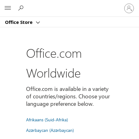
Sign
Microsoft
in
to
Office Store
your
account
Office.com
Worldwide
Office.com is available in a variety
of countries/regions. Choose your
language preference below.
Afrikaans (Suid-Afrika)
Azərbaycan (Azərbaycan)