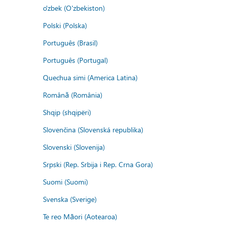
o'zbek (O'zbekiston)
Polski (Polska)
Português (Brasil)
Português (Portugal)
Quechua simi (America Latina)
Română (România)
Shqip (shqipëri)
Slovenčina (Slovenská republika)
Slovenski (Slovenija)
Srpski (Rep. Srbija i Rep. Crna Gora)
Suomi (Suomi)
Svenska (Sverige)
Te reo Māori (Aotearoa)