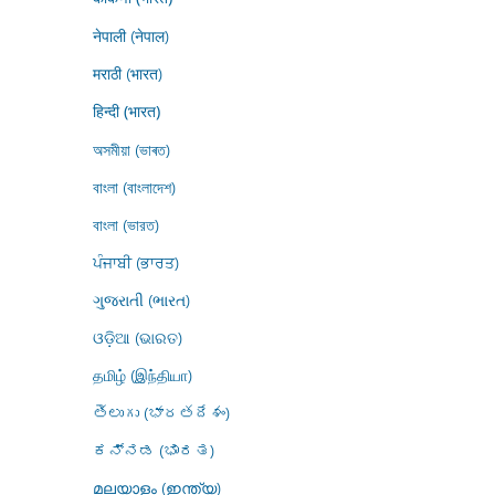
नेपाली (नेपाल)
मराठी (भारत)
हिन्दी (भारत)
অসমীয়া (ভাৰত)
বাংলা (বাংলাদেশ)
বাংলা (ভারত)
ਪੰਜਾਬੀ (ਭਾਰਤ)
ગુજરાતી (ભારત)
ଓଡ଼ିଆ (ଭାରତ)
தமிழ் (இந்தியா)
తెలుగు (భారతదేశం)
ಕನ್ನಡ (ಭಾರತ)
മലയാളം (ഇന്ത്യ)