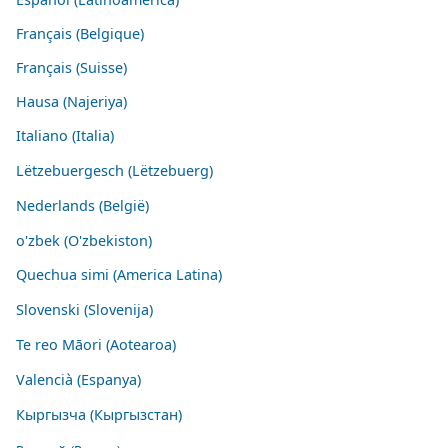
Français (Belgique)
Français (Suisse)
Hausa (Najeriya)
Italiano (Italia)
Lëtzebuergesch (Lëtzebuerg)
Nederlands (België)
o'zbek (O'zbekiston)
Quechua simi (America Latina)
Slovenski (Slovenija)
Te reo Māori (Aotearoa)
Valencià (Espanya)
Кыргызча (Кыргызстан)