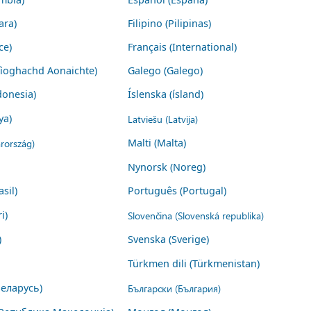
ara)
Filipino (Pilipinas)
ce)
Français (International)
Rìoghachd Aonaichte)
Galego (Galego)
donesia)
Íslenska (ísland)
ya)
Latviešu (Latvija)
rország)
Malti (Malta)
Nynorsk (Noreg)
sil)
Português (Portugal)
i)
Slovenčina (Slovenská republika)
)
Svenska (Sverige)
Türkmen dili (Türkmenistan)
Беларусь)
Български (България)