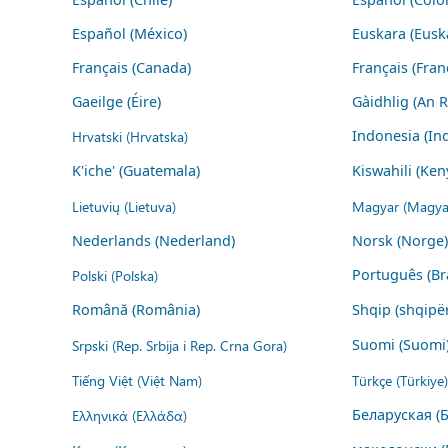
Español (México)
Euskara (Eusk
Français (Canada)
Français (Fran
Gaeilge (Éire)
Gàidhlig (An 
Hrvatski (Hrvatska)
Indonesia (In
K'iche' (Guatemala)
Kiswahili (Ken
Lietuvių (Lietuva)
Magyar (Magya
Nederlands (Nederland)
Norsk (Norge)
Polski (Polska)
Português (Bra
Română (România)
Shqip (shqipër
Srpski (Rep. Srbija i Rep. Crna Gora)
Suomi (Suomi
Tiếng Việt (Việt Nam)
Türkçe (Türkiye)
Ελληνικά (Ελλάδα)
Беларуская (