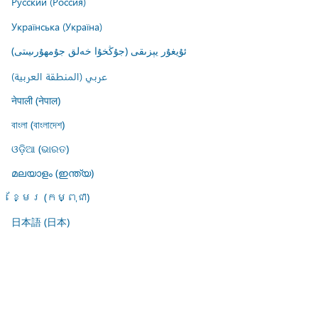
Русский (Россия)
Українська (Україна)
ئۇيغۇر يېزىقى (جۇڭخۇا خەلق جۇمھۇرىيىتى)
عربي (المنطقة العربية)
नेपाली (नेपाल)
বাংলা (বাংলাদেশ)
ଓଡ଼ିଆ (ଭାରତ)
മലയാളം (ഇന്ത്യ)
ខ្មែរ (កម្ពុជា)
日本語 (日本)