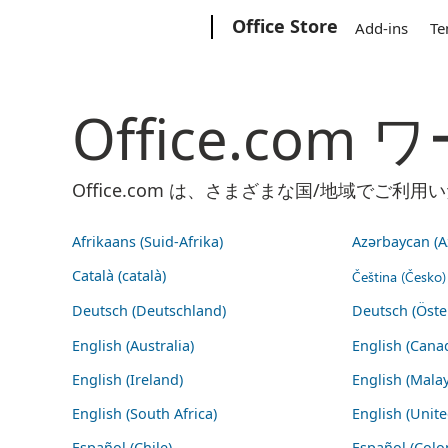
Microsoft
Office Store
Add-ins
Te
Office.co
Office.com は、さまざまな国/地域で
Afrikaans (Suid-Afrika)
Azərbaycan (A
Català (català)
Čeština (Česko)
Deutsch (Deutschland)
Deutsch (Öste
English (Australia)
English (Cana
English (Ireland)
English (Malay
English (South Africa)
English (Unit
Español (Chile)
Español (Colo