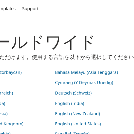
mplates
Support
m ワールドワイド
ご利用いただけます。使用する言語を以下から選択してくださ
zərbaycan)
Bahasa Melayu (Asia Tenggara)
Cymraeg (Y Deyrnas Unedig)
rreich)
Deutsch (Schweiz)
da)
English (India)
sia)
English (New Zealand)
ed Kingdom)
English (United States)
mbia)
Español (España)