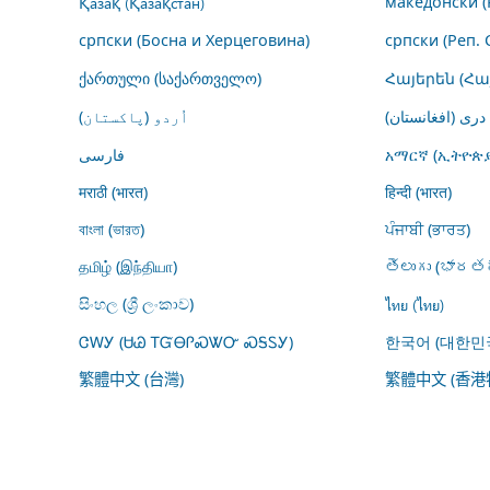
Қазақ (Қазақстан)
македонски (
српски (Босна и Херцеговина)
српски (Реп. 
ქართული (საქართველო)
Հայերեն (Հ
درى (افغانستان)
اُردو (پاکستان)
فارسى
አማርኛ (ኢትዮጵያ
मराठी (भारत)
हिन्दी (भारत)
বাংলা (ভারত)
ਪੰਜਾਬੀ (ਭਾਰਤ)
தமிழ் (இந்தியா)
తెలుగు (భారతద
සිංහල (ශ්‍රී ලංකාව)
ไทย (ไทย)
ᏣᎳᎩ (ᏌᏊ ᎢᏳᎾᎵᏍᏔᏅ ᏍᎦᏚᎩ)
한국어 (대한민
繁體中文 (台灣)
繁體中文 (香港