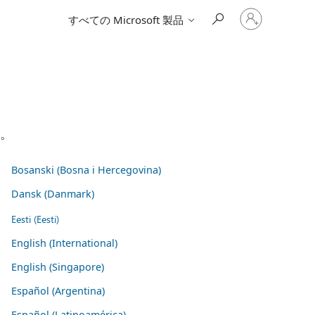
ア
すべての Microsoft 製品
カ
ウ
ン
ト
に
サ
イ
ン
イ
い。
ン
す
る
Bosanski (Bosna i Hercegovina)
Dansk (Danmark)
Eesti (Eesti)
English (International)
English (Singapore)
Español (Argentina)
Español (Latinoamérica)