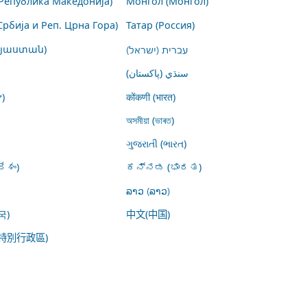
Република Македонија)
Монгол (Монгол)
Србија и Реп. Црна Гора)
Татар (Россия)
այաստան)
עברית (ישראל)
سنڌي (پاکستان)
)
कोंकणी (भारत)
অসমীয়া (ভাৰত)
ગુજરાતી (ભારત)
ేశం)
ಕನ್ನಡ (ಭಾರತ)
ລາວ (ລາວ)
국)
中文(中国)
特別行政區)