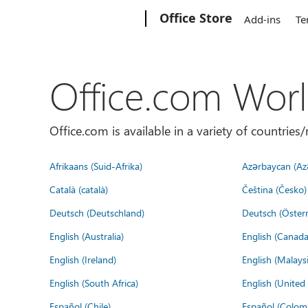
Microsoft
Office Store
Add-ins
Te
Office.com Wor
Office.com is available in a variety of countri
Afrikaans (Suid-Afrika)
Azərbaycan (Az
Català (català)
Čeština (Česko)
Deutsch (Deutschland)
Deutsch (Österr
English (Australia)
English (Canada
English (Ireland)
English (Malaysi
English (South Africa)
English (Unite
Español (Chile)
Español (Colom