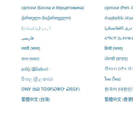
српски (Босна и Херцеговина)
српски (Реп. 
ქართული (საქართველო)
Հայերեն (Հ
درى (افغانستان)
اُردو (پاکستان)
فارسى
አማርኛ (ኢትዮጵያ
मराठी (भारत)
हिन्दी (भारत)
বাংলা (ভারত)
ਪੰਜਾਬੀ (ਭਾਰਤ)
தமிழ் (இந்தியா)
తెలుగు (భారతద
සිංහල (ශ්‍රී ලංකාව)
ไทย (ไทย)
ᏣᎳᎩ (ᏌᏊ ᎢᏳᎾᎵᏍᏔᏅ ᏍᎦᏚᎩ)
한국어 (대한민
繁體中文 (台灣)
繁體中文 (香港