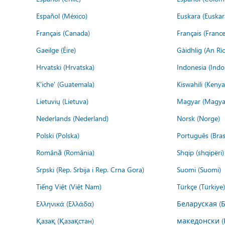
Español (México)
Euskara (Euskar
Français (Canada)
Français (France
Gaeilge (Éire)
Gàidhlig (An R
Hrvatski (Hrvatska)
Indonesia (Indo
K'iche' (Guatemala)
Kiswahili (Kenya
Lietuvių (Lietuva)
Magyar (Magya
Nederlands (Nederland)
Norsk (Norge)
Polski (Polska)
Português (Brasi
Română (România)
Shqip (shqipëri)
Srpski (Rep. Srbija i Rep. Crna Gora)
Suomi (Suomi)
Tiếng Việt (Việt Nam)
Türkçe (Türkiye)
Ελληνικά (Ελλάδα)
Беларуская (
Қазақ (Қазақстан)
македонски (