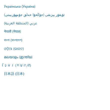
Українська (Україна)
ئۇيغۇر يېزىقى (جۇڭخۇا خەلق جۇمھۇرىيىتى)
عربي (المنطقة العربية)
नेपाली (नेपाल)
বাংলা (বাংলাদেশ)
ଓଡ଼ିଆ (ଭାରତ)
മലയാളം (ഇന്ത്യ)
ខ្មែរ (កម្ពុជា)
日本語 (日本)