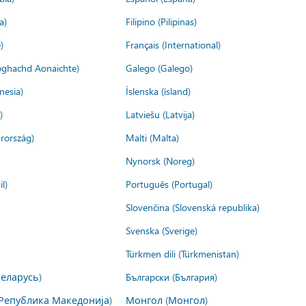
a)
Filipino (Pilipinas)
)
Français (International)
ìoghachd Aonaichte)
Galego (Galego)
nesia)
Íslenska (ísland)
)
Latviešu (Latvija)
rország)
Malti (Malta)
Nynorsk (Noreg)
l)
Português (Portugal)
Slovenčina (Slovenská republika)
Svenska (Sverige)
Türkmen dili (Türkmenistan)
Беларусь)
Български (България)
Република Македонија)
Монгол (Монгол)