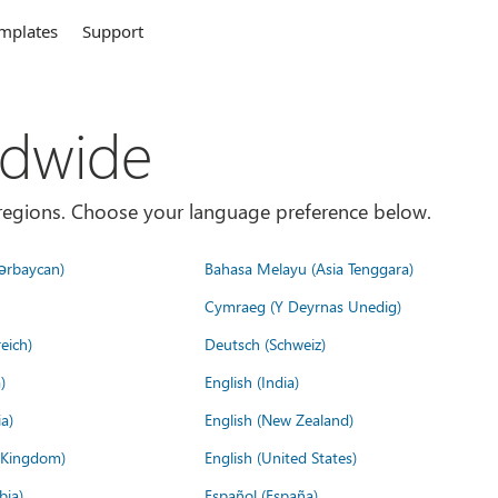
mplates
Support
ldwide
es/regions. Choose your language preference below.
ərbaycan)
Bahasa Melayu (Asia Tenggara)
Cymraeg (Y Deyrnas Unedig)
eich)
Deutsch (Schweiz)
)
English (India)
a)
English (New Zealand)
d Kingdom)
English (United States)
bia)
Español (España)