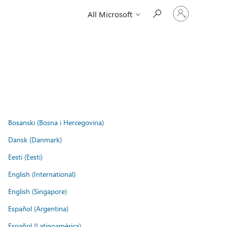
Sign
All Microsoft
in
to
your
account
Bosanski (Bosna i Hercegovina)
Dansk (Danmark)
Eesti (Eesti)
English (International)
English (Singapore)
Español (Argentina)
Español (Latinoamérica)