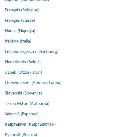
Français (Belgique)
Français (Suisse)
Hausa (Najeriya)
Italiano (Italia)
Lëtzebuergesch (Lëtzebuerg)
Nederlands (België)
o'zbek (O'zbekiston)
Quechua simi (America Latina)
Slovenski (Slovenija)
Te reo Māori (Aotearoa)
Valencià (Espanya)
Кыргызча (Кыргызстан)
Русский (Россия)