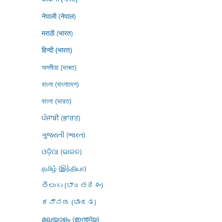
नेपाली (नेपाल)
मराठी (भारत)
हिन्दी (भारत)
অসমীয়া (ভাৰত)
বাংলা (বাংলাদেশ)
বাংলা (ভারত)
ਪੰਜਾਬੀ (ਭਾਰਤ)
ગુજરાતી (ભારત)
ଓଡ଼ିଆ (ଭାରତ)
தமிழ் (இந்தியா)
తెలుగు (భారతదేశం)
ಕನ್ನಡ (ಭಾರತ)
മലയാളം (ഇന്ത്യ)