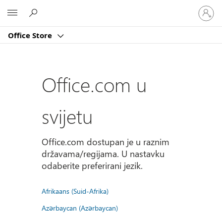
Prijavite
Microsoft
se
u
Office Store
svoj
račun
Office.com u
svijetu
Office.com dostupan je u raznim
državama/regijama. U nastavku
odaberite preferirani jezik.
Afrikaans (Suid-Afrika)
Azərbaycan (Azərbaycan)