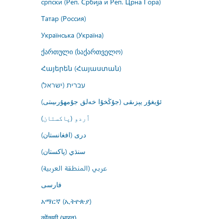
српски (Реп. Србија и Реп. Црна Гора)
Татар (Россия)
Українська (Україна)
ქართული (საქართველო)
Հայերեն (Հայաստան)
עברית (ישראל)
ئۇيغۇر يېزىقى (جۇڭخۇا خەلق جۇمھۇرىيىتى)
اُردو (پاکستان)
درى (افغانستان)
سنڌي (پاکستان)
عربي (المنطقة العربية)
فارسى
አማርኛ (ኢትዮጵያ)
कोंकणी (भारत)