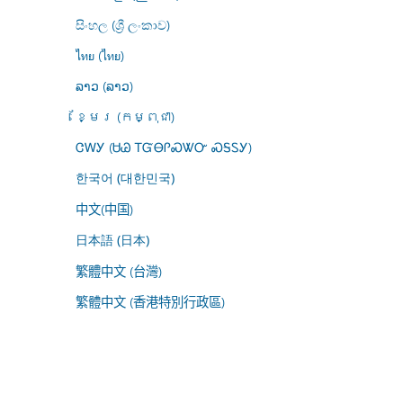
සිංහල (ශ්‍රී ලංකාව)
ไทย (ไทย)
ລາວ (ລາວ)
ខ្មែរ (កម្ពុជា)
ᏣᎳᎩ (ᏌᏊ ᎢᏳᎾᎵᏍᏔᏅ ᏍᎦᏚᎩ)
한국어 (대한민국)
中文(中国)
日本語 (日本)
繁體中文 (台灣)
繁體中文 (香港特別行政區)