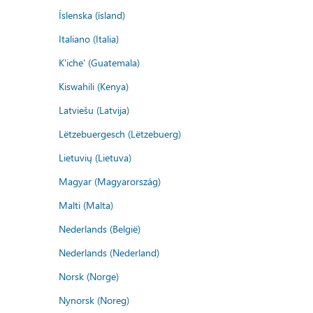
Íslenska (ísland)
Italiano (Italia)
K'iche' (Guatemala)
Kiswahili (Kenya)
Latviešu (Latvija)
Lëtzebuergesch (Lëtzebuerg)
Lietuvių (Lietuva)
Magyar (Magyarország)
Malti (Malta)
Nederlands (België)
Nederlands (Nederland)
Norsk (Norge)
Nynorsk (Noreg)