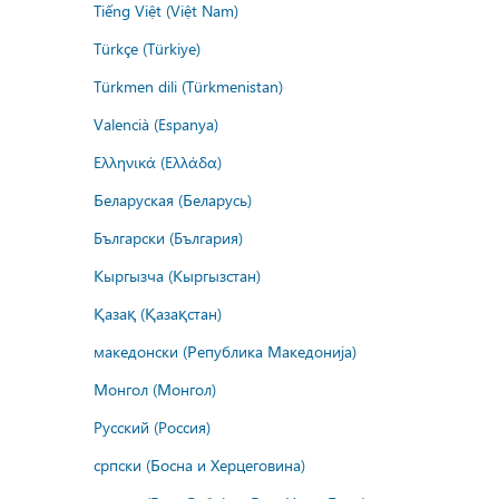
Tiếng Việt (Việt Nam)
Türkçe (Türkiye)
Türkmen dili (Türkmenistan)
Valencià (Espanya)
Ελληνικά (Ελλάδα)
Беларуская (Беларусь)
Български (България)
Кыргызча (Кыргызстан)
Қазақ (Қазақстан)
македонски (Република Македонија)
Монгол (Монгол)
Русский (Россия)
српски (Босна и Херцеговина)