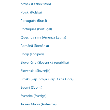
o'zbek (O'zbekiston)
Polski (Polska)
Português (Brasil)
Português (Portugal)
Quechua simi (America Latina)
Română (România)
Shqip (shqipëri)
Slovenčina (Slovenská republika)
Slovenski (Slovenija)
Srpski (Rep. Srbija i Rep. Crna Gora)
Suomi (Suomi)
Svenska (Sverige)
Te reo Māori (Aotearoa)