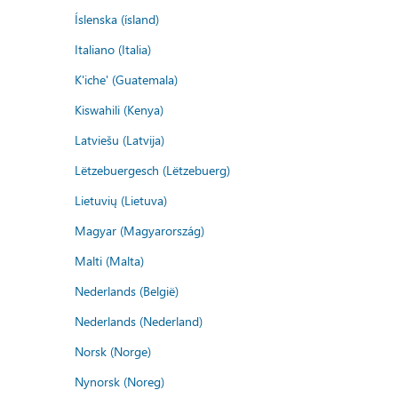
Íslenska (ísland)
Italiano (Italia)
K'iche' (Guatemala)
Kiswahili (Kenya)
Latviešu (Latvija)
Lëtzebuergesch (Lëtzebuerg)
Lietuvių (Lietuva)
Magyar (Magyarország)
Malti (Malta)
Nederlands (België)
Nederlands (Nederland)
Norsk (Norge)
Nynorsk (Noreg)