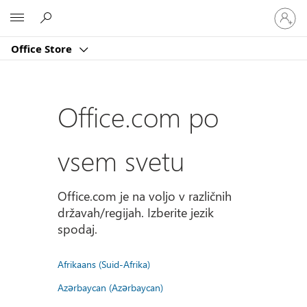
Vpišite
Microsoft
se
v
Office Store
svoj
račun
Office.com po
vsem svetu
Office.com je na voljo v različnih
državah/regijah. Izberite jezik
spodaj.
Afrikaans (Suid-Afrika)
Azərbaycan (Azərbaycan)