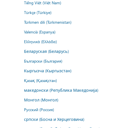
Tiếng Việt (Việt Nam)
Türkçe (Türkiye)
Türkmen dili (Türkmenistan)
Valencià (Espanya)
Ελληνικά (Ελλάδα)
Беларуская (Беларусь)
Български (България)
Кыргызча (Кыргызстан)
Қазақ (Қазақстан)
македонски (Република Македонија)
Монгол (Монгол)
Русский (Россия)
српски (Босна и Херцеговина)