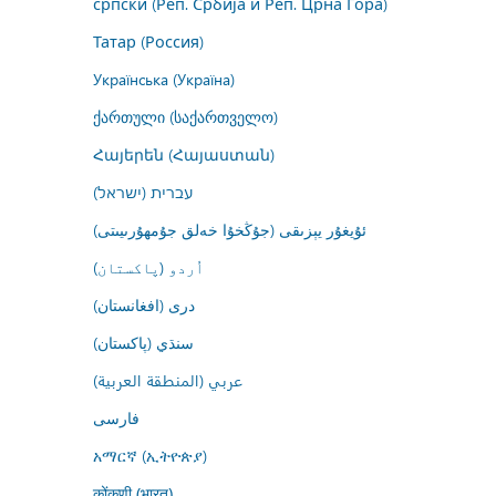
српски (Реп. Србија и Реп. Црна Гора)
Татар (Россия)
Українська (Україна)
ქართული (საქართველო)
Հայերեն (Հայաստան)
עברית (ישראל)
ئۇيغۇر يېزىقى (جۇڭخۇا خەلق جۇمھۇرىيىتى)
اُردو (پاکستان)
درى (افغانستان)
سنڌي (پاکستان)
عربي (المنطقة العربية)
فارسى
አማርኛ (ኢትዮጵያ)
कोंकणी (भारत)