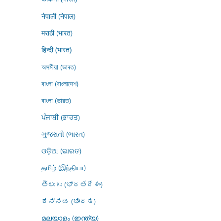
नेपाली (नेपाल)
मराठी (भारत)
हिन्दी (भारत)
অসমীয়া (ভাৰত)
বাংলা (বাংলাদেশ)
বাংলা (ভারত)
ਪੰਜਾਬੀ (ਭਾਰਤ)
ગુજરાતી (ભારત)
ଓଡ଼ିଆ (ଭାରତ)
தமிழ் (இந்தியா)
తెలుగు (భారతదేశం)
ಕನ್ನಡ (ಭಾರತ)
മലയാളം (ഇന്ത്യ)