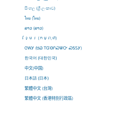
සිංහල (ශ්‍රී ලංකාව)
ไทย (ไทย)
ລາວ (ລາວ)
ខ្មែរ (កម្ពុជា)
ᏣᎳᎩ (ᏌᏊ ᎢᏳᎾᎵᏍᏔᏅ ᏍᎦᏚᎩ)
한국어 (대한민국)
中文(中国)
日本語 (日本)
繁體中文 (台灣)
繁體中文 (香港特別行政區)