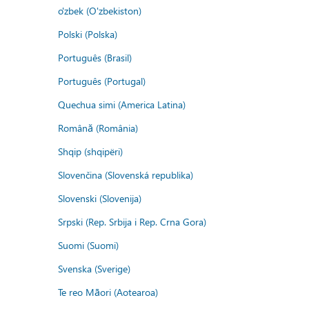
o'zbek (O'zbekiston)
Polski (Polska)
Português (Brasil)
Português (Portugal)
Quechua simi (America Latina)
Română (România)
Shqip (shqipëri)
Slovenčina (Slovenská republika)
Slovenski (Slovenija)
Srpski (Rep. Srbija i Rep. Crna Gora)
Suomi (Suomi)
Svenska (Sverige)
Te reo Māori (Aotearoa)